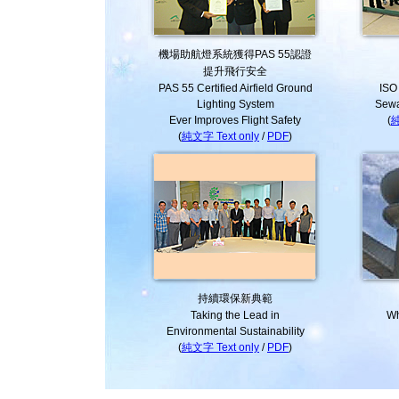
機場助航燈系統獲得PAS 55認證
提升飛行安全
PAS 55 Certified Airfield Ground
ISO 
Lighting System
Sewa
Ever Improves Flight Safety
(
純
(
純文字 Text only
/
PDF
)
持續環保新典範
Taking the Lead in
Wh
Environmental Sustainability
(
純文字 Text only
/
PDF
)