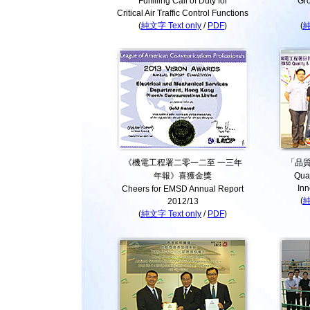
Fulfilling Call of Duty for
Gro
Critical Air Traffic Control Functions
(
純文字 Text only
/
PDF
)
(
純
《機電工程署二零一二至 一三年
「品
年報》喜獲金獎
Qual
Inn
Cheers for EMSD Annual Report
(
純
2012/13
(
純文字 Text only
/
PDF
)