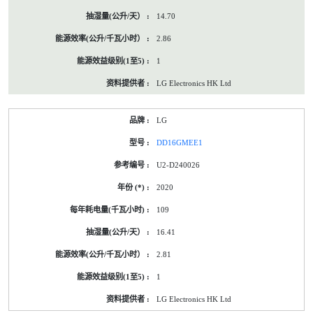
14.70
2.86
1
LG Electronics HK Ltd
LG
DD16GMEE1
U2-D240026
2020
109
16.41
2.81
1
LG Electronics HK Ltd