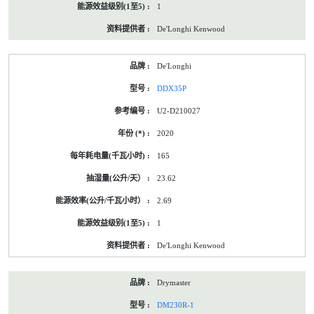
1
De'Longhi Kenwood
De'Longhi
DDX35P
U2-D210027
2020
165
23.62
2.69
1
De'Longhi Kenwood
Drymaster
DM230R-1