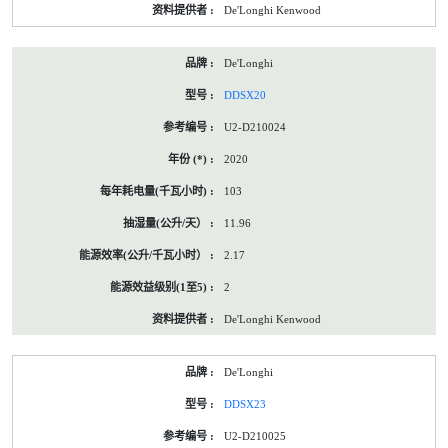
De'Longhi Kenwood
De'Longhi
DDSX20
U2-D210024
2020
103
11.96
2.17
2
De'Longhi Kenwood
De'Longhi
DDSX23
U2-D210025