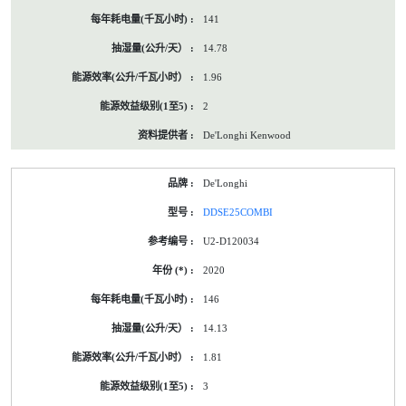
141
14.78
1.96
2
De'Longhi Kenwood
De'Longhi
DDSE25COMBI
U2-D120034
2020
146
14.13
1.81
3