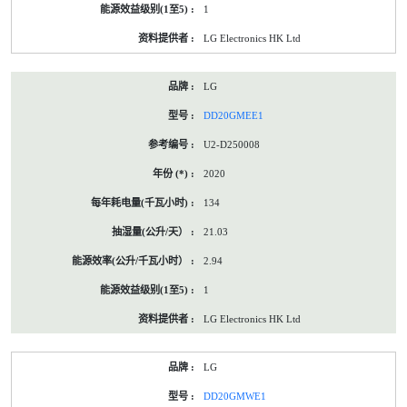
1
LG Electronics HK Ltd
LG
DD20GMEE1
U2-D250008
2020
134
21.03
2.94
1
LG Electronics HK Ltd
LG
DD20GMWE1