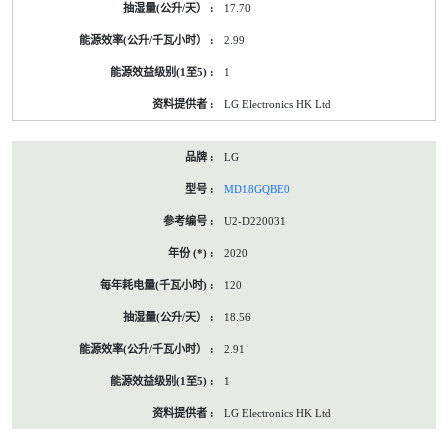
17.70
2.99
1
LG Electronics HK Ltd
LG
MD18GQBE0
U2-D220031
2020
120
18.56
2.91
1
LG Electronics HK Ltd