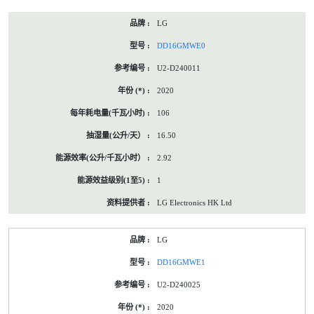
LG
DD16GMWE0
U2-D240011
2020
106
16.50
2.92
1
LG Electronics HK Ltd
LG
DD16GMWE1
U2-D240025
2020