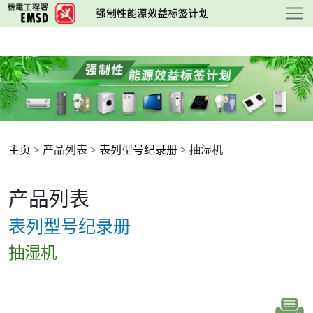
跳
至
主
要
内
容
主页
> 产品列表 >
表列型号纪录册
> 抽湿机
产品列表
表列型号纪录册
抽湿机