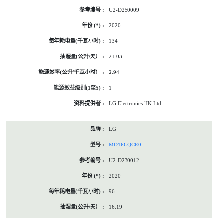
U2-D250009
2020
134
21.03
2.94
1
LG Electronics HK Ltd
LG
MD16GQCE0
U2-D230012
2020
96
16.19