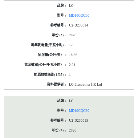
LG
MD18GQCE0
U2-D230014
2020
120
18.56
2.91
1
LG Electronics HK Ltd
LG
MD19GQCE0
U2-D230015
2020