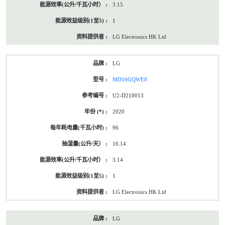
3.15
1
LG Electronics HK Ltd
LG
MD16GQWE0
U2-D210013
2020
96
16.14
3.14
1
LG Electronics HK Ltd
LG