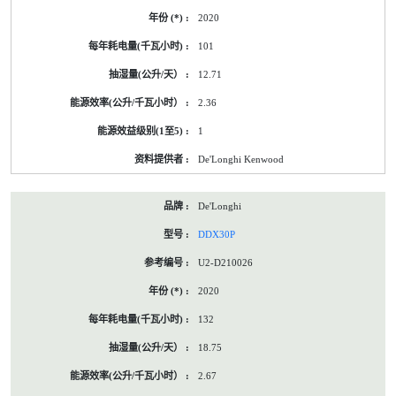
2020
101
12.71
2.36
1
De'Longhi Kenwood
De'Longhi
DDX30P
U2-D210026
2020
132
18.75
2.67