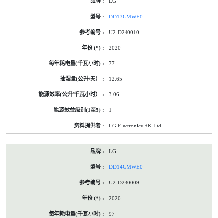
LG
DD12GMWE0
U2-D240010
2020
77
12.65
3.06
1
LG Electronics HK Ltd
LG
DD14GMWE0
U2-D240009
2020
97