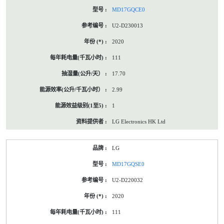
MD17GQCE0
U2-D230013
2020
111
17.70
2.99
1
LG Electronics HK Ltd
LG
MD17GQSE0
U2-D220032
2020
111