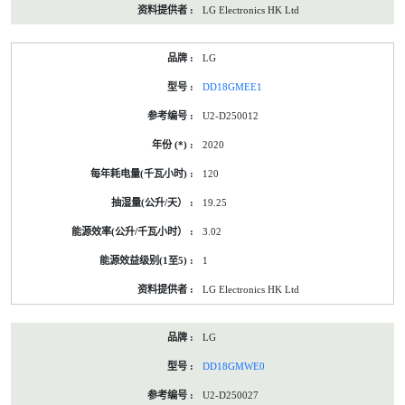
LG Electronics HK Ltd
LG
DD18GMEE1
U2-D250012
2020
120
19.25
3.02
1
LG Electronics HK Ltd
LG
DD18GMWE0
U2-D250027