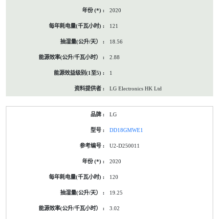
2020
121
18.56
2.88
1
LG Electronics HK Ltd
LG
DD18GMWE1
U2-D250011
2020
120
19.25
3.02