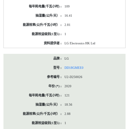
109
16.41
2.81
1
LG Electronics HK Ltd
LG
DD18GMEE0
U2-D250026
2020
121
18.56
2.88
1