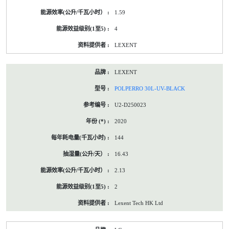
1.59
4
LEXENT
LEXENT
POLPERRO 30L-UV-BLACK
U2-D250023
2020
144
16.43
2.13
2
Lexent Tech HK Ltd