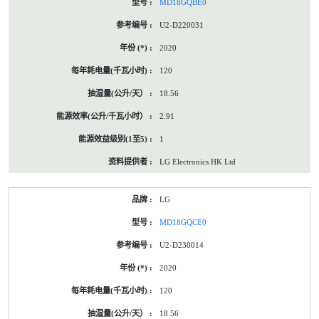
MD18GQBE0
U2-D220031
2020
120
18.56
2.91
1
LG Electronics HK Ltd
LG
MD18GQCE0
U2-D230014
2020
120
18.56