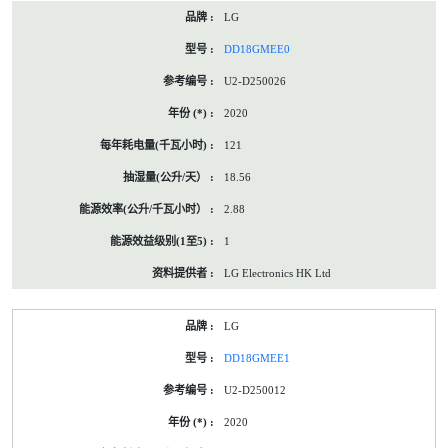
LG
DD18GMEE0
U2-D250026
2020
121
18.56
2.88
1
LG Electronics HK Ltd
LG
DD18GMEE1
U2-D250012
2020