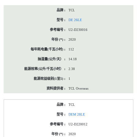
TCL
DE 26LE
U2-D230016
2020
112
14.18
2.38
1
TCL Overseas
TCL
DEM 28LE
U2-D220012
2020