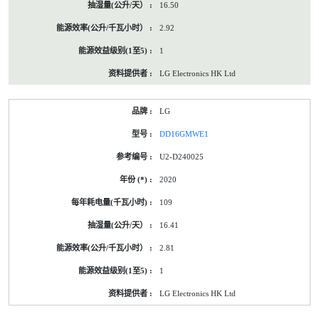
16.50
2.92
1
LG Electronics HK Ltd
LG
DD16GMWE1
U2-D240025
2020
109
16.41
2.81
1
LG Electronics HK Ltd