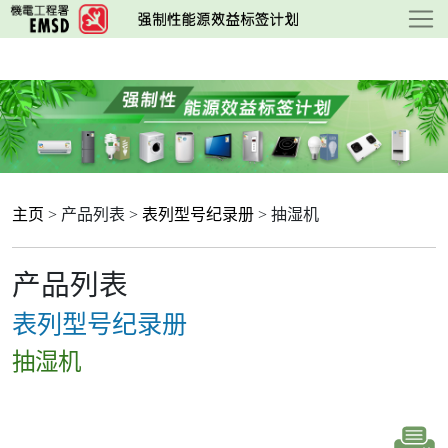
跳
至
主
要
内
容
主页
> 产品列表 >
表列型号纪录册
> 抽湿机
产品列表
表列型号纪录册
抽湿机