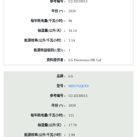
U2-D210013
2020
96
16.14
3.14
1
LG Electronics HK Ltd
LG
MD17GQCE0
U2-D230013
2020
111
17.70
2.99