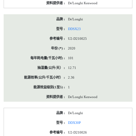
De'Longhi Kenwood
De'Longhi
DDSX23
U2-D210025
2020
101
12.71
2.36
1
De'Longhi Kenwood
De'Longhi
DDX30P
U2-D210026