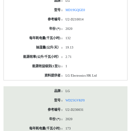
LG
MD19GQGE0
U2-D210014
2020
132
19.13
2.71
1
LG Electronics HK Ltd
LG
WD25GVKF0
U2-D230031
2020
173