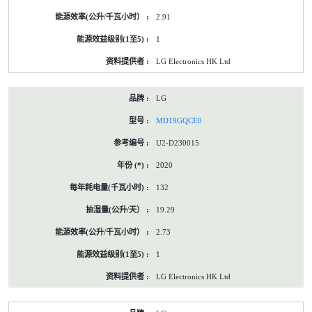
2.91
1
LG Electronics HK Ltd
LG
MD19GQCE0
U2-D230015
2020
132
19.29
2.73
1
LG Electronics HK Ltd