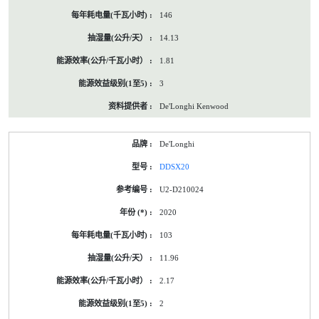
146
14.13
1.81
3
De'Longhi Kenwood
De'Longhi
DDSX20
U2-D210024
2020
103
11.96
2.17
2