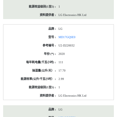
1
LG Electronics HK Ltd
LG
MD17GQSE0
U2-D220032
2020
111
17.70
2.99
1
LG Electronics HK Ltd
LG