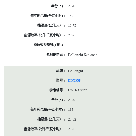
2020
132
18.75
2.67
1
De'Longhi Kenwood
De'Longhi
DDX35P
U2-D210027
2020
165
23.62
2.69