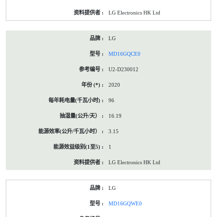
LG Electronics HK Ltd
LG
MD16GQCE0
U2-D230012
2020
96
16.19
3.15
1
LG Electronics HK Ltd
LG
MD16GQWE0