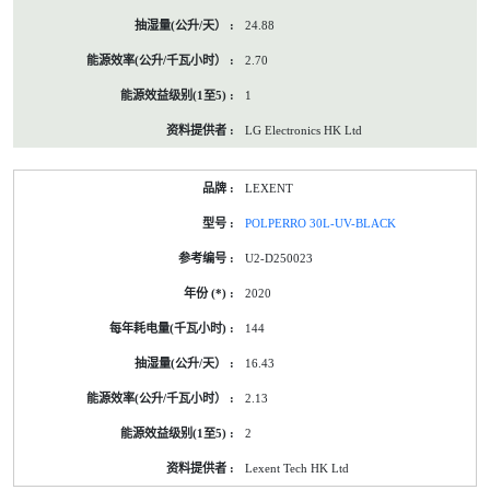
24.88
2.70
1
LG Electronics HK Ltd
LEXENT
POLPERRO 30L-UV-BLACK
U2-D250023
2020
144
16.43
2.13
2
Lexent Tech HK Ltd