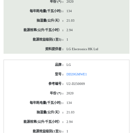
2020
134
21.03
2.94
1
LG Electronics HK Ltd
LG
DD20GMWE1
U2-D250009
2020
134
21.03
2.94
1