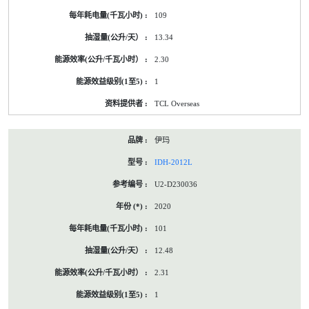
109
13.34
2.30
1
TCL Overseas
伊玛
IDH-2012L
U2-D230036
2020
101
12.48
2.31
1