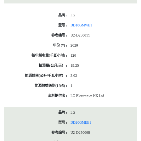
LG
DD18GMWE1
U2-D250011
2020
120
19.25
3.02
1
LG Electronics HK Ltd
LG
DD20GMEE1
U2-D250008