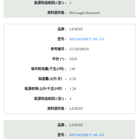
1
De'Longhi Kenwood
LEXENT
MEVAGISSEY 16L-UV
U2-D250024
2020
139
9.50
1.28
4
LEXENT
LEXENT
MEVAGISSEY 24L-UV