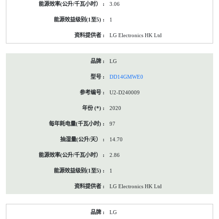
3.06
1
LG Electronics HK Ltd
LG
DD14GMWE0
U2-D240009
2020
97
14.70
2.86
1
LG Electronics HK Ltd
LG