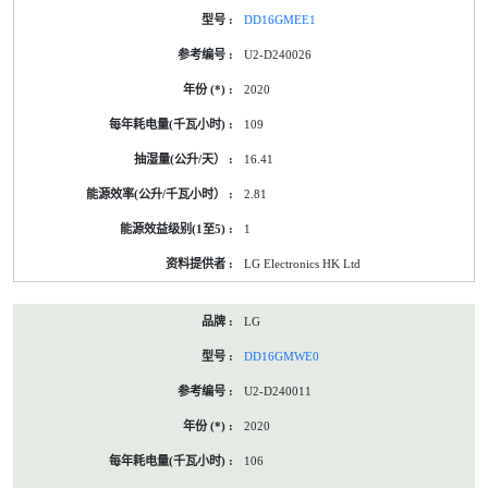
DD16GMEE1
U2-D240026
2020
109
16.41
2.81
1
LG Electronics HK Ltd
LG
DD16GMWE0
U2-D240011
2020
106