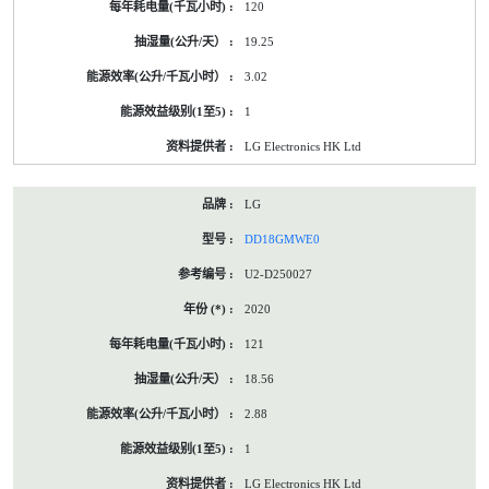
120
19.25
3.02
1
LG Electronics HK Ltd
LG
DD18GMWE0
U2-D250027
2020
121
18.56
2.88
1
LG Electronics HK Ltd