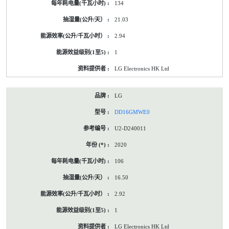
134
21.03
2.94
1
LG Electronics HK Ltd
LG
DD16GMWE0
U2-D240011
2020
106
16.50
2.92
1
LG Electronics HK Ltd