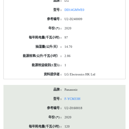
LG
DD14GMWE0
U2-D240009
2020
97
14.70
2.86
1
LG Electronics HK Ltd
Panasonic
F-YCM33H
U2-D160018
2020
120