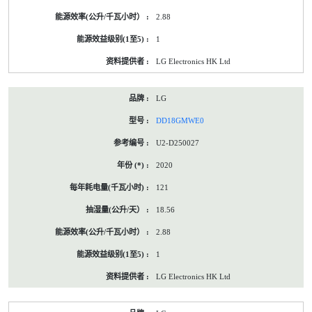
2.88
1
LG Electronics HK Ltd
LG
DD18GMWE0
U2-D250027
2020
121
18.56
2.88
1
LG Electronics HK Ltd