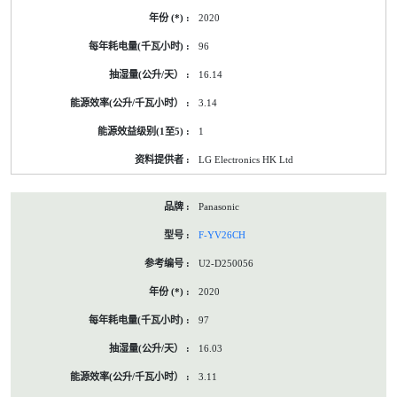
2020
96
16.14
3.14
1
LG Electronics HK Ltd
Panasonic
F-YV26CH
U2-D250056
2020
97
16.03
3.11