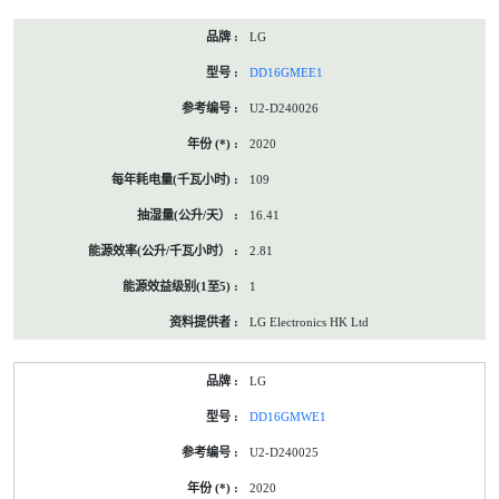
LG
DD16GMEE1
U2-D240026
2020
109
16.41
2.81
1
LG Electronics HK Ltd
LG
DD16GMWE1
U2-D240025
2020