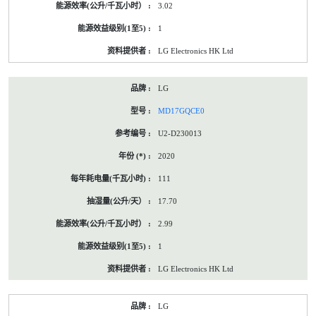
3.02
1
LG Electronics HK Ltd
LG
MD17GQCE0
U2-D230013
2020
111
17.70
2.99
1
LG Electronics HK Ltd
LG