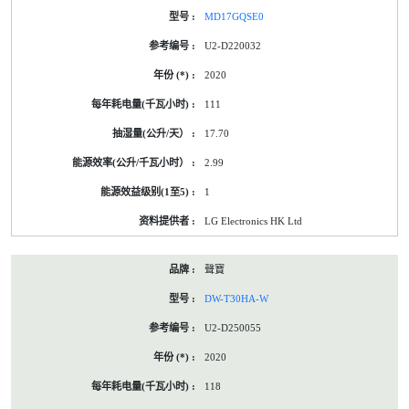
MD17GQSE0
U2-D220032
2020
111
17.70
2.99
1
LG Electronics HK Ltd
聲寶
DW-T30HA-W
U2-D250055
2020
118