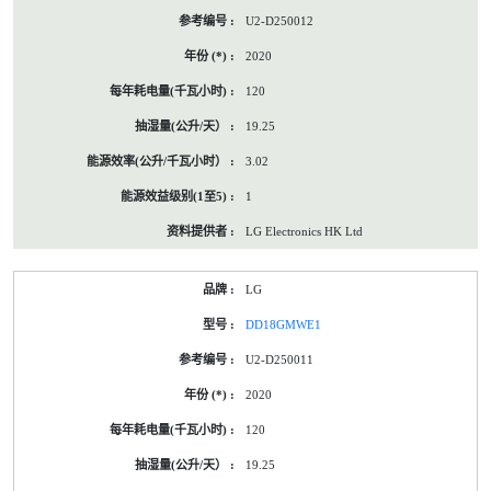
U2-D250012
2020
120
19.25
3.02
1
LG Electronics HK Ltd
LG
DD18GMWE1
U2-D250011
2020
120
19.25