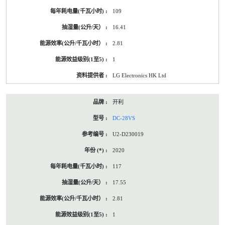
109
16.41
2.81
1
LG Electronics HK Ltd
开利
DC-28VS
U2-D230019
2020
117
17.55
2.81
1