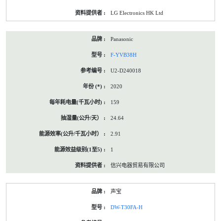
LG Electronics HK Ltd
Panasonic
F-YVB38H
U2-D240018
2020
159
24.64
2.91
1
信兴电器贸易有限公司
声宝
DW-T30FA-H