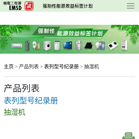
跳
至
主
要
内
容
主页
> 产品列表 >
表列型号纪录册
> 抽湿机
产品列表
表列型号纪录册
抽湿机