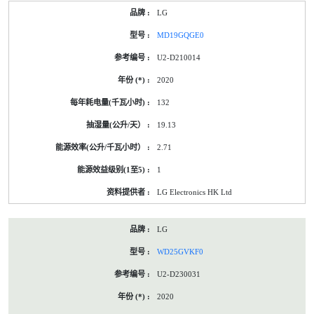
LG
MD19GQGE0
U2-D210014
2020
132
19.13
2.71
1
LG Electronics HK Ltd
LG
WD25GVKF0
U2-D230031
2020