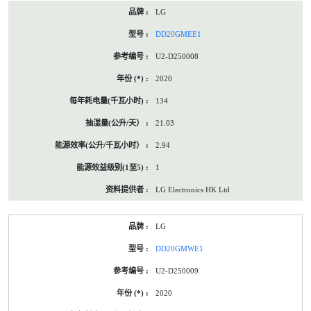
LG
DD20GMEE1
U2-D250008
2020
134
21.03
2.94
1
LG Electronics HK Ltd
LG
DD20GMWE1
U2-D250009
2020