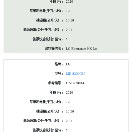
2020
120
18.56
2.91
1
LG Electronics HK Ltd
LG
MD18GQCE0
U2-D230014
2020
120
18.56
2.91
1