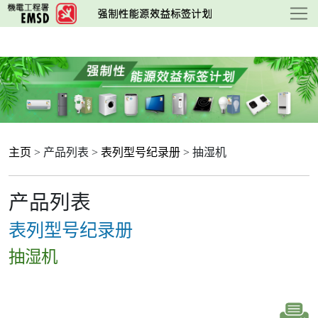
跳
至
主
要
内
容
主页
> 产品列表 >
表列型号纪录册
> 抽湿机
产品列表
表列型号纪录册
抽湿机