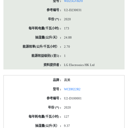
WD25GVKF0
U2-D230031
2020
173
24.88
2.70
1
LG Electronics HK Ltd
高美
WCDH22R2
U2-D100001
2020
127
9.37