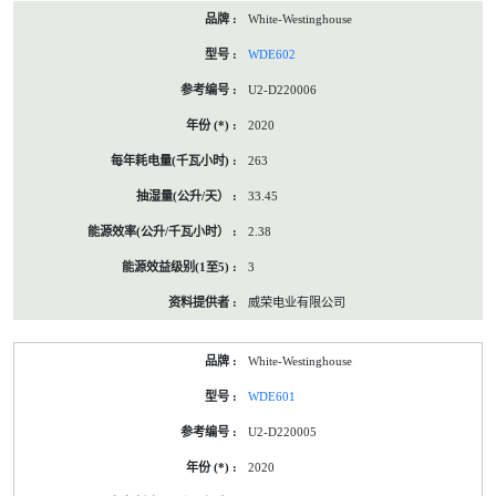
White-Westinghouse
WDE602
U2-D220006
2020
263
33.45
2.38
3
威荣电业有限公司
White-Westinghouse
WDE601
U2-D220005
2020