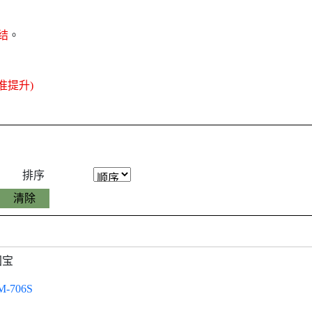
结
。
准提升)
排序
国宝
-706S