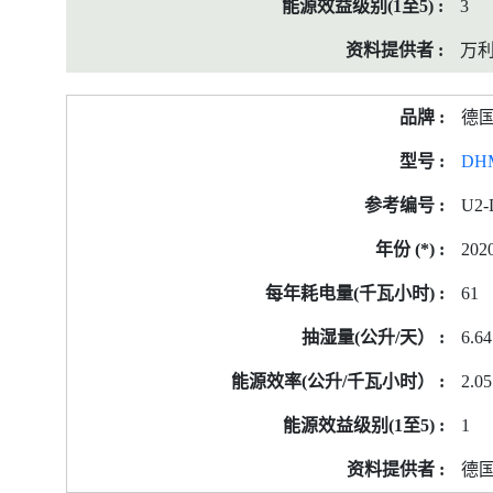
3
万
德
DHM
U2-
202
61
6.64
2.05
1
德国