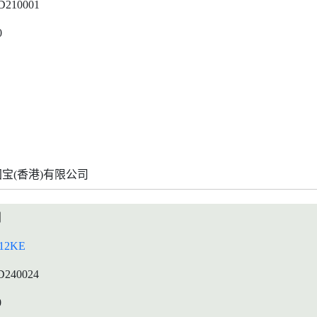
D210001
0
宝(香港)有限公司
利
12KE
D240024
0