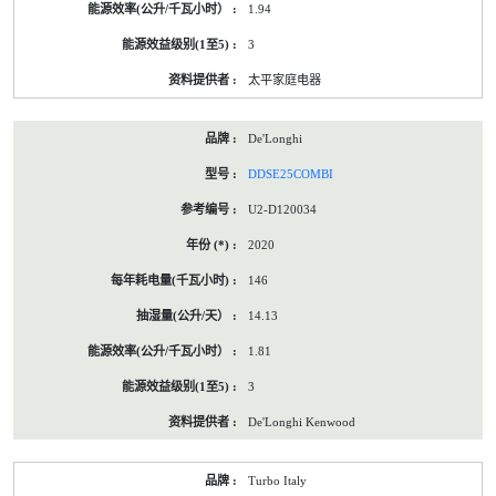
1.94
3
太平家庭电器
De'Longhi
DDSE25COMBI
U2-D120034
2020
146
14.13
1.81
3
De'Longhi Kenwood
Turbo Italy