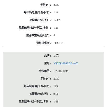
2020
148
12.62
1.59
4
LEXENT
约克
YR3FZ-016LDE-A-Y
U2-D170004
2020
129
9.50
1.39