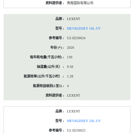
隽程国际有限公司
LEXENT
MEVAGISSEY 16L-UV
U2-D250024
2020
139
9.50
1.28
4
LEXENT
LEXENT
MEVAGISSEY 24L-UV
U2-D250025