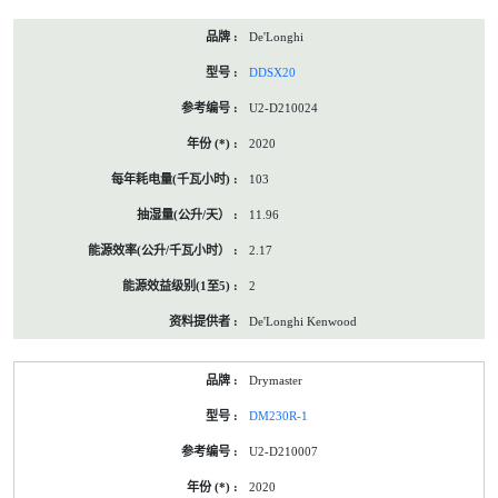
De'Longhi
DDSX20
U2-D210024
2020
103
11.96
2.17
2
De'Longhi Kenwood
Drymaster
DM230R-1
U2-D210007
2020