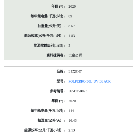
2020
89
8.67
1.83
2
富泉商貿
LEXENT
POLPERRO 30L-UV-BLACK
U2-D250023
2020
144
16.43
2.13