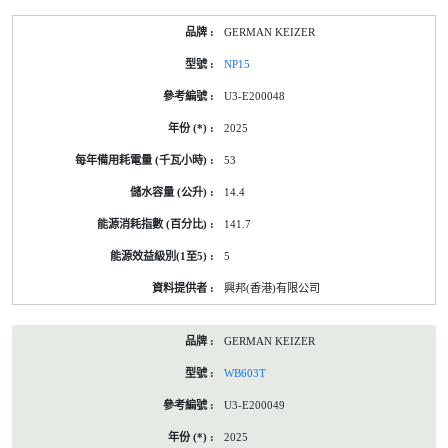
產
GERMAN KEIZER
品
型
NP15
號
的
U3-E200048
能
源
2025
標
籤
53
資
料
14.4
141.7
5
興邦(香港)有限公司
GERMAN KEIZER
WB603T
U3-E200049
2025