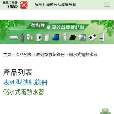
跳
至
主
要
內
容
主頁
> 產品列表 >
表列型號紀錄冊
> 儲水式電熱水器
產品列表
表列型號紀錄冊
儲水式電熱水器