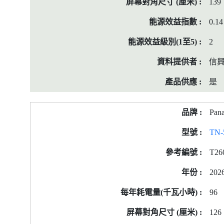
139
0.14
2
信
是
Pana
TN
T26
202
96
126