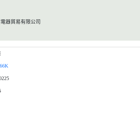
興電器貿易有限公司
維
66K
0225
6