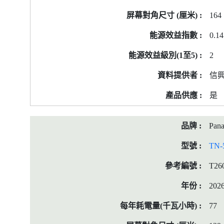
籤
164
資
料
0.14
2
信
是
Pana
TN-
T26
202
77