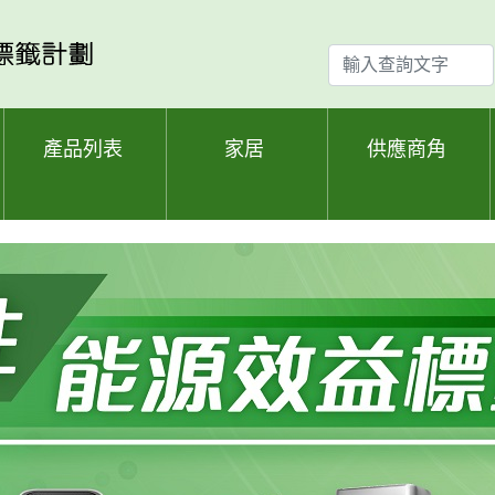
輸
入
查
詢
產品列表
家居
供應商角
文
字