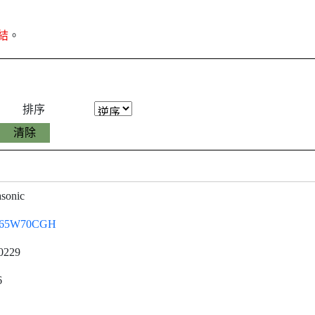
結
。
排序
sonic
-65W70CGH
0229
6