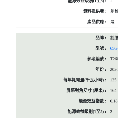
2
創
是
創
65G
T26
202
135
164
0.18
2