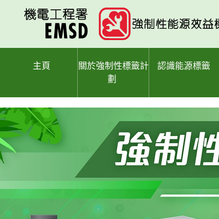
跳
至
主
要
內
容
主頁
關於強制性標籤計
認識能源標籤
劃