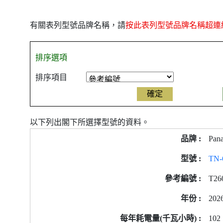
有關表列型號品牌名稱，請
按此表列型號品牌名稱超連
排序選項
排序項目
以下列出閣下所選擇型號的資料。
產
Pana
品
型
TN
號
T26
的
能
202
源
標
102