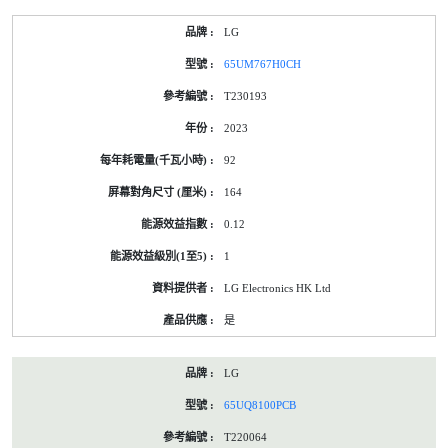
LG
65UM767H0CH
T230193
2023
92
164
0.12
1
LG Electronics HK Ltd
是
LG
65UQ8100PCB
T220064