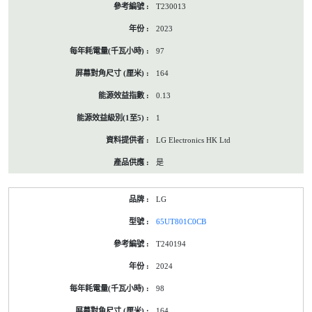
T230013
2023
97
164
0.13
1
LG Electronics HK Ltd
是
LG
65UT801C0CB
T240194
2024
98
164