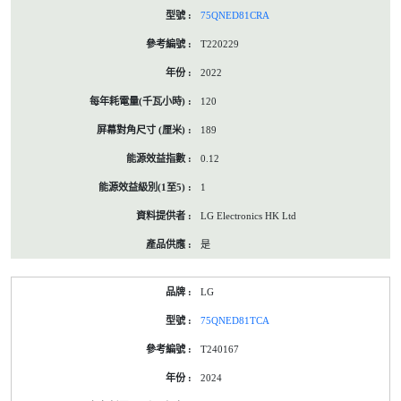
75QNED81CRA
T220229
2022
120
189
0.12
1
LG Electronics HK Ltd
是
LG
75QNED81TCA
T240167
2024