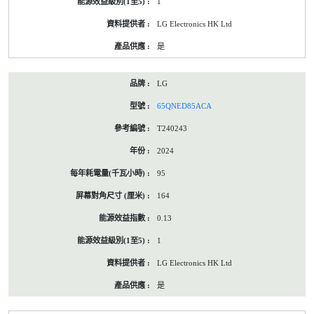
1
LG Electronics HK Ltd
是
LG
65QNED85ACA
T240243
2024
95
164
0.13
1
LG Electronics HK Ltd
是