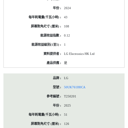
2024
43
108
0.12
1
LG Electronics HK Ltd
是
LG
50UK761H0CA
T250201
2025
51
126