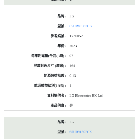
LG
65UR8050PCB
T230052
2023
97
164
0.13
1
LG Electronics HK Ltd
是
LG
65UR9150PCK