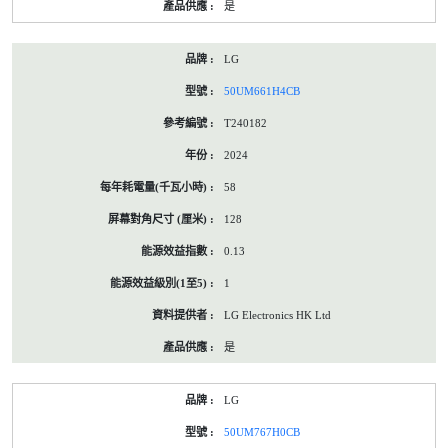
是
LG
50UM661H4CB
T240182
2024
58
128
0.13
1
LG Electronics HK Ltd
是
LG
50UM767H0CB