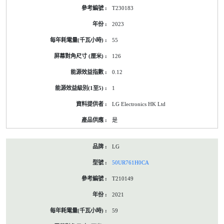
T230183
2023
55
126
0.12
1
LG Electronics HK Ltd
是
LG
50UR761H0CA
T210149
2021
59