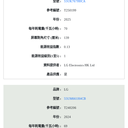
55UK767H0CA
T250199
2025
70
139
0.13
1
LG Electronics HK Ltd
是
LG
55UM661H4CB
T240206
2024
69