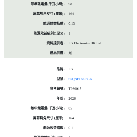
98
164
0.13
1
LG Electronics HK Ltd
是
LG
65QNED70BCA
T260015
2026
85
164
0.11