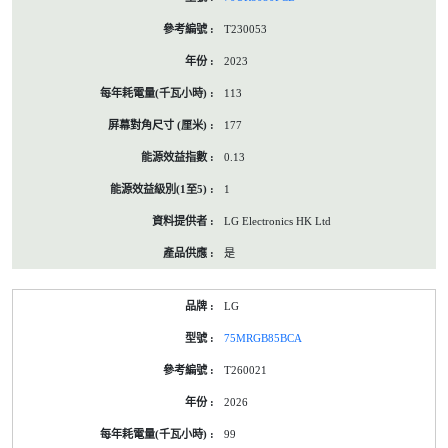
T230053
2023
113
177
0.13
1
LG Electronics HK Ltd
是
LG
75MRGB85BCA
T260021
2026
99