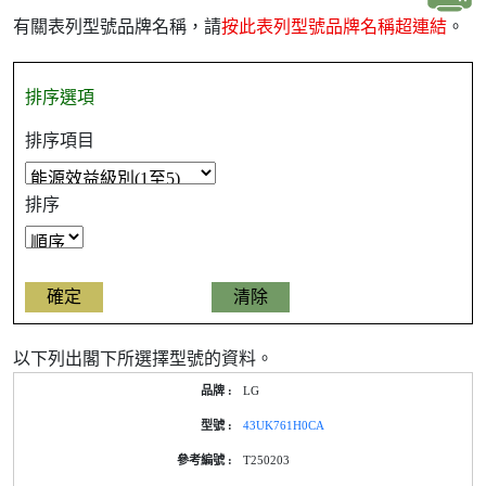
有關表列型號品牌名稱，請
按此表列型號品牌名稱超連結
。
排序選項
排序項目
排序
以下列出閣下所選擇型號的資料。
產
LG
品
型
43UK761H0CA
號
的
T250203
能
源