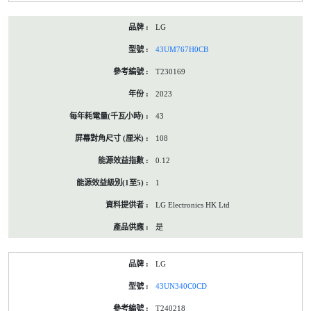
LG
43UM767H0CB
T230169
2023
43
108
0.12
1
LG Electronics HK Ltd
是
LG
43UN340C0CD
T240218