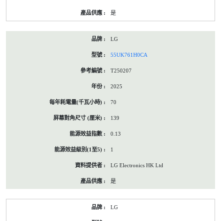
是
LG
55UK761H0CA
T250207
2025
70
139
0.13
1
LG Electronics HK Ltd
是
LG