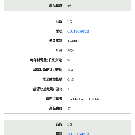
是
LG
65UT9050PCB
T240063
2024
96
164
0.13
1
LG Electronics HK Ltd
是
LG
70UR8050PCB