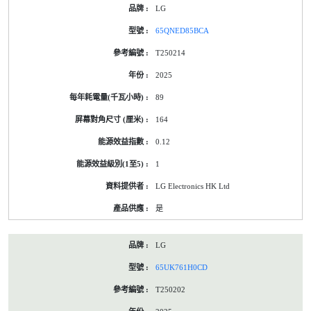
LG
65QNED85BCA
T250214
2025
89
164
0.12
1
LG Electronics HK Ltd
是
LG
65UK761H0CD
T250202