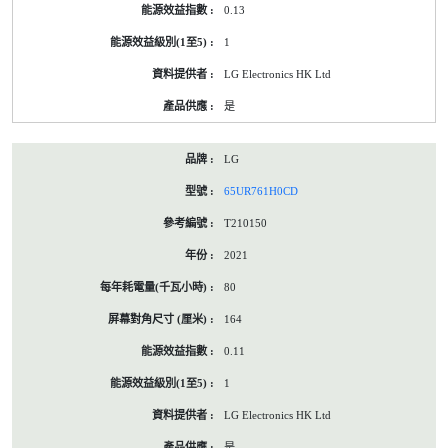
0.13
1
LG Electronics HK Ltd
是
LG
65UR761H0CD
T210150
2021
80
164
0.11
1
LG Electronics HK Ltd
是