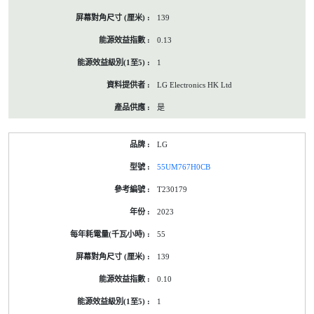
139
0.13
1
LG Electronics HK Ltd
是
LG
55UM767H0CB
T230179
2023
55
139
0.10
1