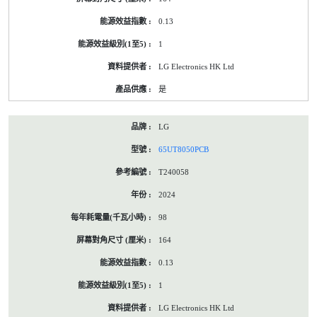
0.13
1
LG Electronics HK Ltd
是
LG
65UT8050PCB
T240058
2024
98
164
0.13
1
LG Electronics HK Ltd