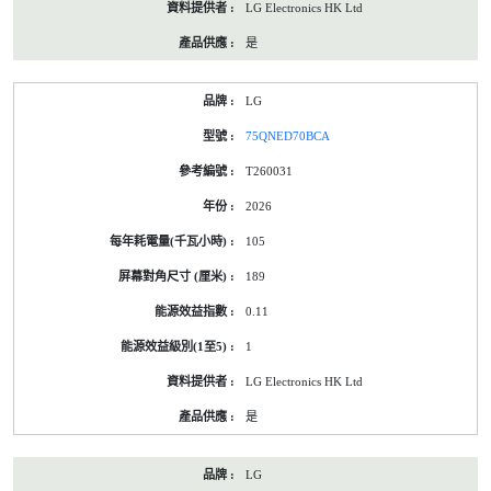
LG Electronics HK Ltd
是
LG
75QNED70BCA
T260031
2026
105
189
0.11
1
LG Electronics HK Ltd
是
LG