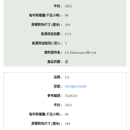
2022
98
164
0.13
1
LG Electronics HK Ltd
是
LG
65UQ811C0CB
T220223
2022
98
164