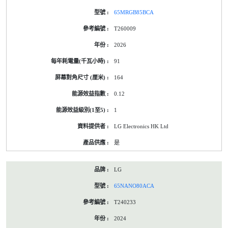
65MRGB85BCA
T260009
2026
91
164
0.12
1
LG Electronics HK Ltd
是
LG
65NANO80ACA
T240233
2024