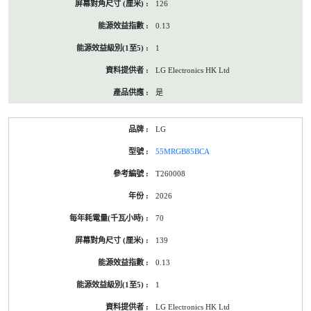
126
0.13
1
LG Electronics HK Ltd
是
LG
55MRGB85BCA
T260008
2026
70
139
0.13
1
LG Electronics HK Ltd