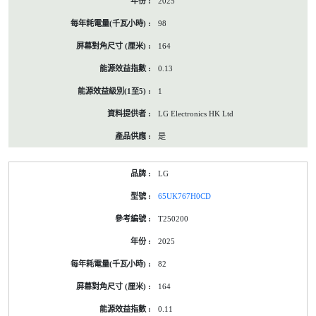
2025
98
164
0.13
1
LG Electronics HK Ltd
是
LG
65UK767H0CD
T250200
2025
82
164
0.11