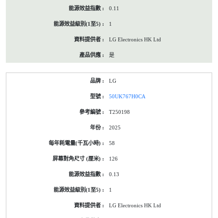
0.11
1
LG Electronics HK Ltd
是
LG
50UK767H0CA
T250198
2025
58
126
0.13
1
LG Electronics HK Ltd