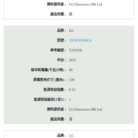
LG Electronics HK Ltd
是
LG
55UR761H0CA
T210136
2021
68
139
0.12
1
LG Electronics HK Ltd
是
LG