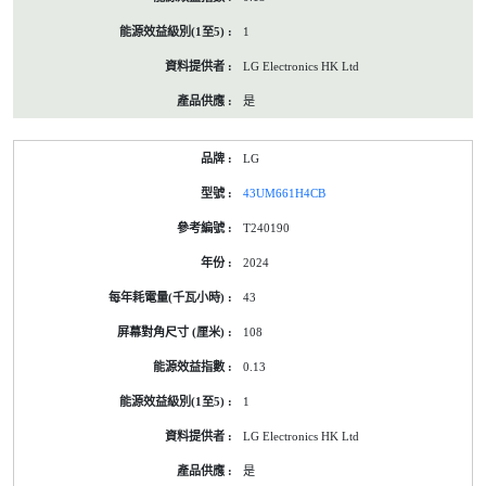
1
LG Electronics HK Ltd
是
LG
43UM661H4CB
T240190
2024
43
108
0.13
1
LG Electronics HK Ltd
是