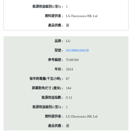
1
LG Electronics HK Ltd
是
LG
65UM661H4CH
T240184
2024
87
164
0.12
1
LG Electronics HK Ltd
是