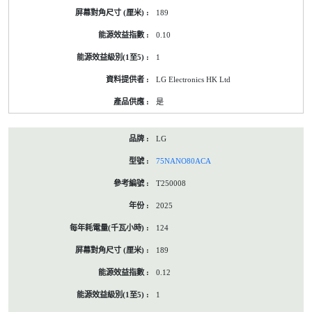
189
0.10
1
LG Electronics HK Ltd
是
LG
75NANO80ACA
T250008
2025
124
189
0.12
1