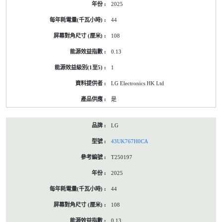
2025
標
籤
44
資
料
108
0.13
1
LG Electronics HK Ltd
是
LG
43UK767H0CA
T250197
2025
44
108
0.13