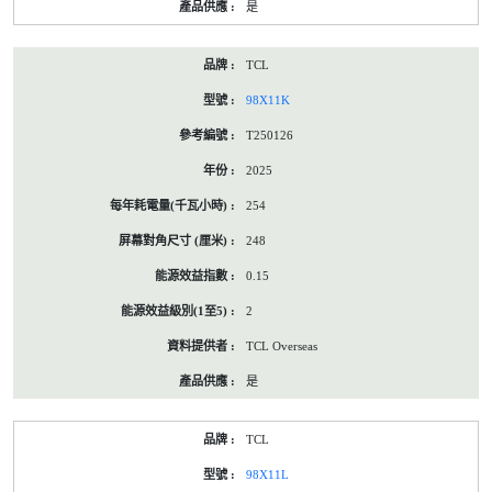
是
TCL
98X11K
T250126
2025
254
248
0.15
2
TCL Overseas
是
TCL
98X11L