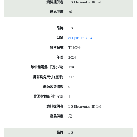
LG Electronics HK Ltd
是
LG
86QNED85ACA
T240244
2024
139
217
0.11
1
LG Electronics HK Ltd
是
LG