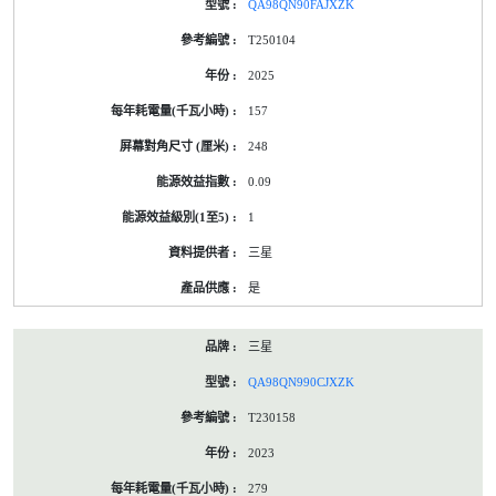
QA98QN90FAJXZK
T250104
2025
157
248
0.09
1
三星
是
三星
QA98QN990CJXZK
T230158
2023
279