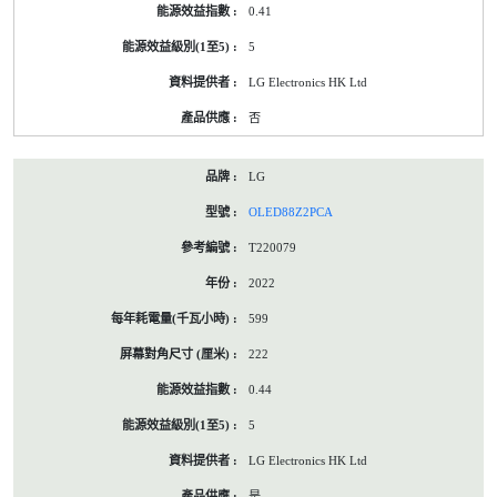
0.41
5
LG Electronics HK Ltd
否
LG
OLED88Z2PCA
T220079
2022
599
222
0.44
5
LG Electronics HK Ltd
是