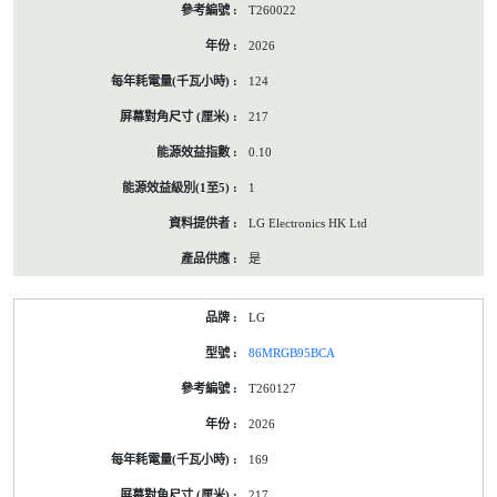
T260022
2026
124
217
0.10
1
LG Electronics HK Ltd
是
LG
86MRGB95BCA
T260127
2026
169
217