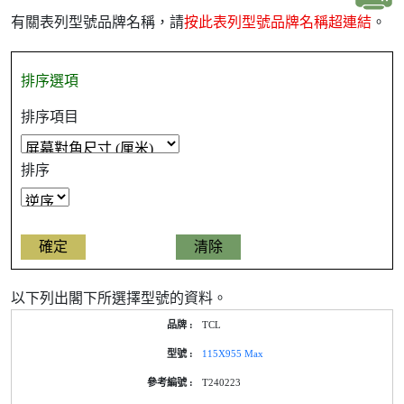
有關表列型號品牌名稱，請
按此表列型號品牌名稱超連結
。
排序選項
排序項目
排序
以下列出閣下所選擇型號的資料。
產
TCL
品
型
115X955 Max
號
的
T240223
能
源