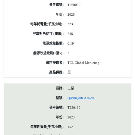
T260099
2026
323
248
0.19
2
TCL Global Marketing
是
三星
QA98Q80CAJXZK
T230139
2023
152