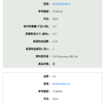
86QNED85BCA
T250216
2025
127
217
0.10
1
LG Electronics HK Ltd
是
LG
86QNED86TCA
T240065
2024