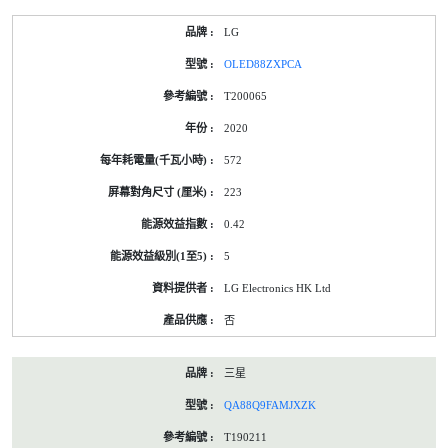
LG
OLED88ZXPCA
T200065
2020
572
223
0.42
5
LG Electronics HK Ltd
否
三星
QA88Q9FAMJXZK
T190211