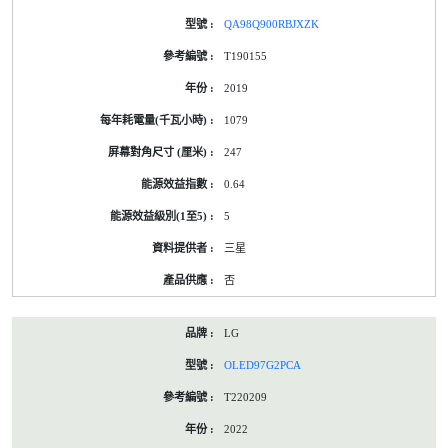
QA98Q900RBJXZK
T190155
2019
1079
247
0.64
5
三星
否
LG
OLED97G2PCA
T220209
2022