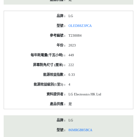
LG
OLED88Z3PCA
T230084
2023
449
222
0.33
4
LG Electronics HK Ltd
是
LG
86MRGB85BCA