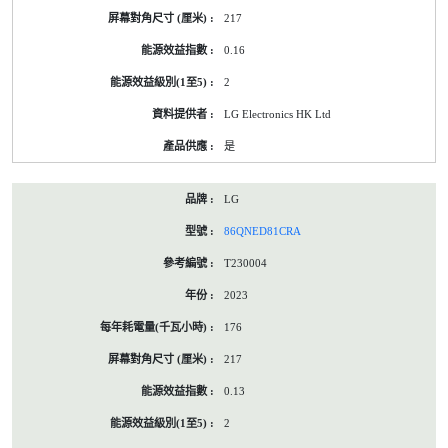
217
0.16
2
LG Electronics HK Ltd
是
LG
86QNED81CRA
T230004
2023
176
217
0.13
2