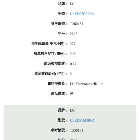
LG
OLED97G6PCA
T260051
2026
277
245
0.17
2
LG Electronics HK Ltd
是
LG
OLED97M3PCA
T230171