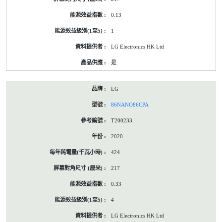
0.13
1
LG Electronics HK Ltd
是
LG
86NANO86CPA
T200233
2020
424
217
0.33
4
LG Electronics HK Ltd