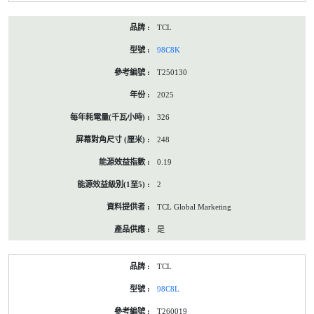
TCL
98C8K
T250130
2025
326
248
0.19
2
TCL Global Marketing
是
TCL
98C8L
T260019