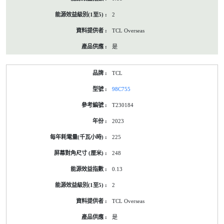
2
TCL Overseas
是
TCL
98C755
T230184
2023
225
248
0.13
2
TCL Overseas
是