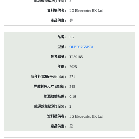
2
LG Electronics HK Ltd
是
LG
OLED97G5PCA
T250185
2025
271
245
0.16
2
LG Electronics HK Ltd
是