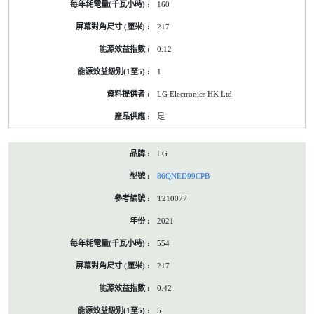
160
217
0.12
1
LG Electronics HK Ltd
是
LG
86QNED99CPB
T210077
2021
554
217
0.42
5