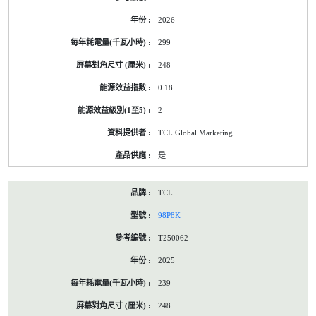
2026
299
248
0.18
2
TCL Global Marketing
是
TCL
98P8K
T250062
2025
239
248