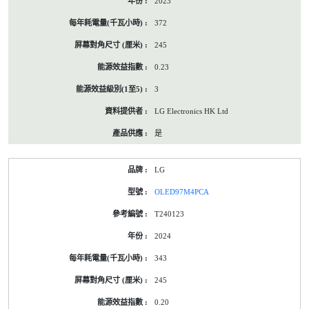
2023
372
245
0.23
3
LG Electronics HK Ltd
是
LG
OLED97M4PCA
T240123
2024
343
245
0.20