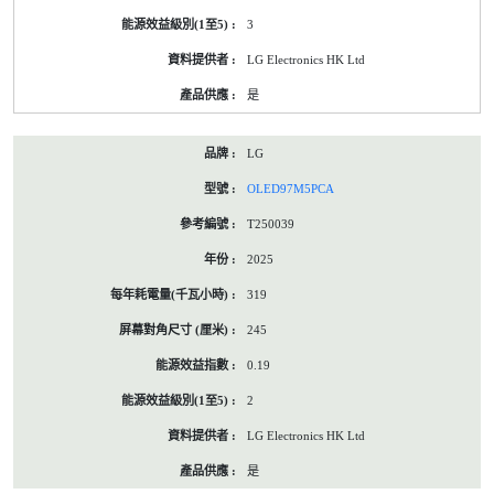
3
LG Electronics HK Ltd
是
LG
OLED97M5PCA
T250039
2025
319
245
0.19
2
LG Electronics HK Ltd
是