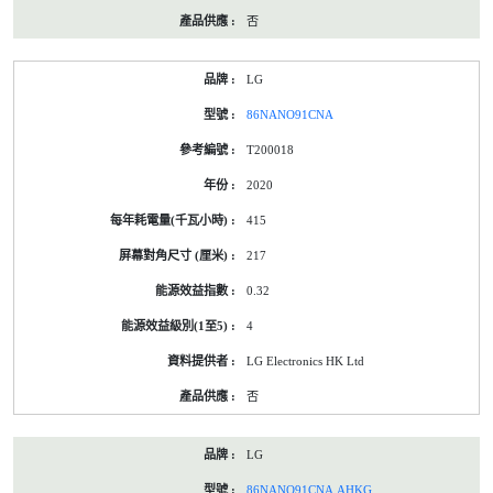
否
LG
86NANO91CNA
T200018
2020
415
217
0.32
4
LG Electronics HK Ltd
否
LG
86NANO91CNA.AHKG