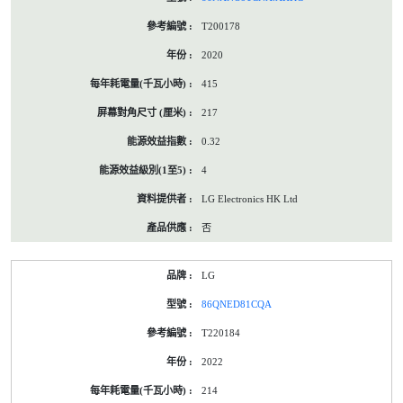
T200178
2020
415
217
0.32
4
LG Electronics HK Ltd
否
LG
86QNED81CQA
T220184
2022
214