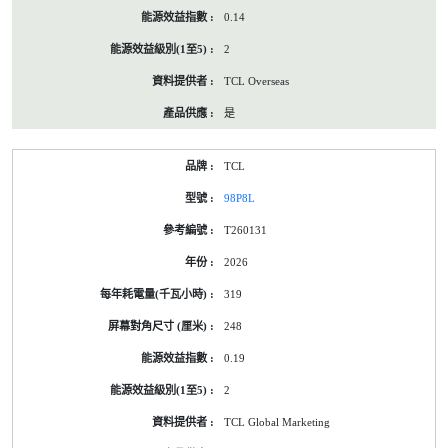
0.14
2
TCL Overseas
是
TCL
98P8L
T260131
2026
319
248
0.19
2
TCL Global Marketing