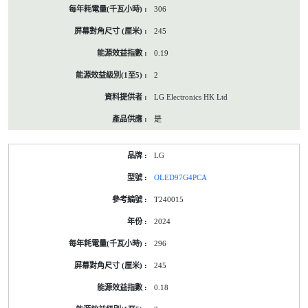
306
245
0.19
2
LG Electronics HK Ltd
是
LG
OLED97G4PCA
T240015
2024
296
245
0.18