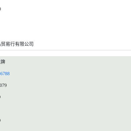
0
昌贸易行有限公司
章牌
-6788
0079
9
0