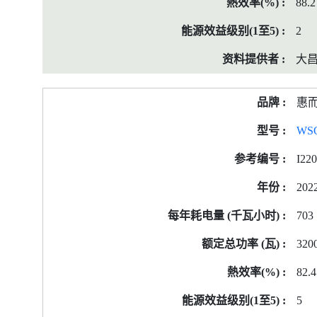
88.2
2
大
惠
WS
I22
202
703
320
82.4
5