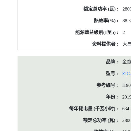
280
88.3
2
大
金
ZIC
I19
201
634
280