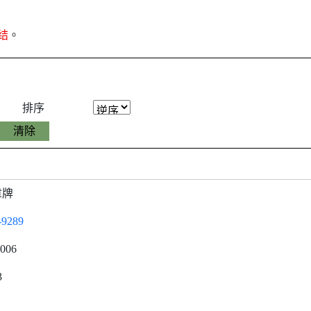
结
。
排序
章牌
-9289
0006
3