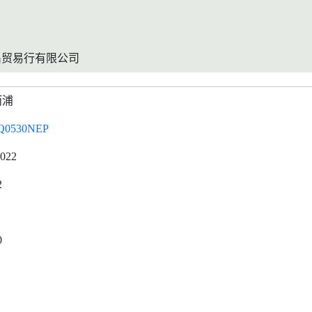
昌贸易行有限公司
而浦
Q0530NEP
0022
2
0