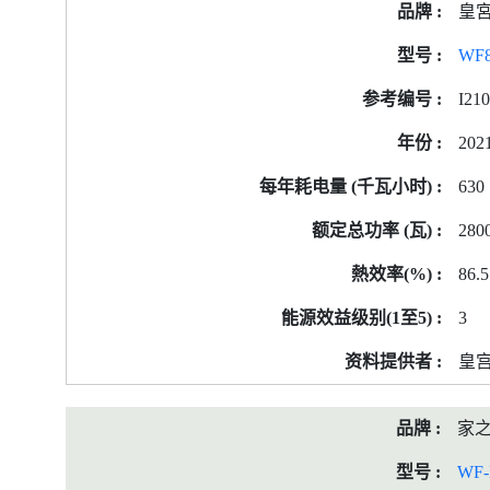
皇
WF8
I21
202
630
280
86.5
3
皇
家
WF-