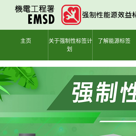
跳
至
主
要
内
容
主页
关于强制性标签计
了解能源标签
划