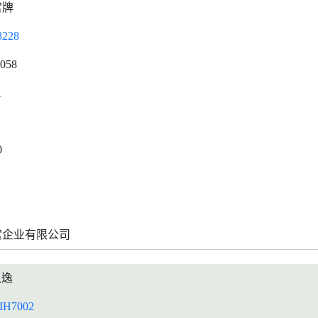
宮牌
228
0058
1
0
宫企业有限公司
之逸
IH7002