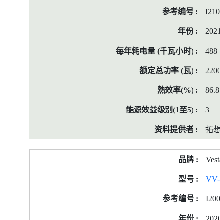
I21
202
488
220
86.8
3
拓
Vest
VV-
I20
202