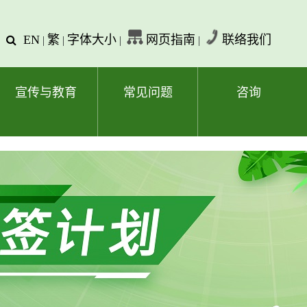
EN
繁
字体大小
网页指南
联络我们
查
|
|
|
|
询
文
字
宣传与教育
常见问题
咨询