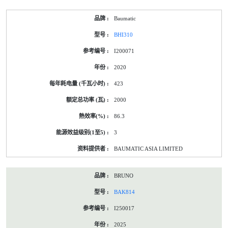
Baumatic
BHI310
I200071
2020
423
2000
86.3
3
BAUMATIC ASIA LIMITED
BRUNO
BAK814
I250017
2025