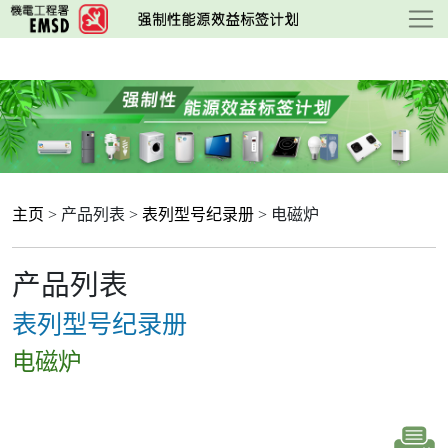
跳
至
主
要
内
容
主页
> 产品列表 >
表列型号纪录册
> 电磁炉
产品列表
表列型号纪录册
电磁炉