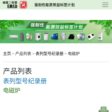
跳
至
主
要
内
容
主页
> 产品列表 >
表列型号纪录册
> 电磁炉
产品列表
表列型号纪录册
电磁炉