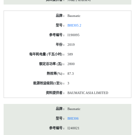
Baumatic
BHI305.2
I190095
2019
589
2800
87.3
3
BAUMATIC ASIA LIMITED
Baumatic
BHI306
I240021