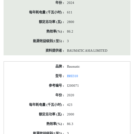
2024
611
2800
86.2
3
BAUMATIC ASIA LIMITED
Baumatic
BHI310
I200071
2020
423
2000
86.3
3