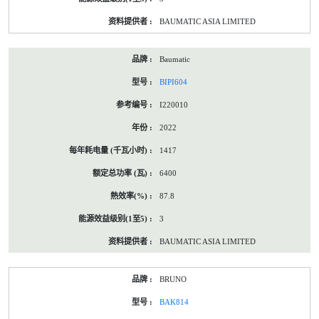
BAUMATIC ASIA LIMITED
Baumatic
BIPI604
I220010
2022
1417
6400
87.8
3
BAUMATIC ASIA LIMITED
BRUNO
BAK814