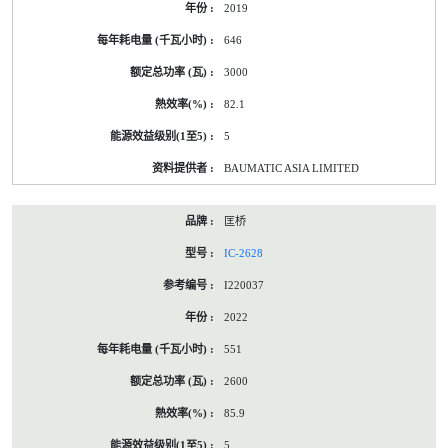
2019
646
3000
82.1
5
BAUMATIC ASIA LIMITED
匡桥
IC-2628
I220037
2022
551
2600
85.9
5