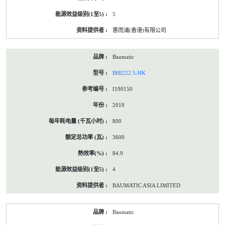
5
惠而浦(香港)有限公司
Baumatic
BHI222.5-HK
I190150
2019
800
3600
84.9
4
BAUMATIC ASIA LIMITED
Baumatic