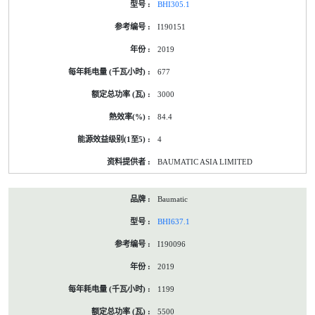
BHI305.1
I190151
2019
677
3000
84.4
4
BAUMATIC ASIA LIMITED
Baumatic
BHI637.1
I190096
2019
1199
5500