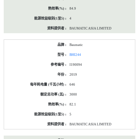
84.9
4
BAUMATIC ASIA LIMITED
Baumatic
BHI244
I190094
2019
646
3000
82.1
5
BAUMATIC ASIA LIMITED