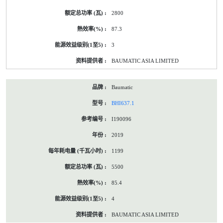
2800
87.3
3
BAUMATIC ASIA LIMITED
Baumatic
BHI637.1
I190096
2019
1199
5500
85.4
4
BAUMATIC ASIA LIMITED