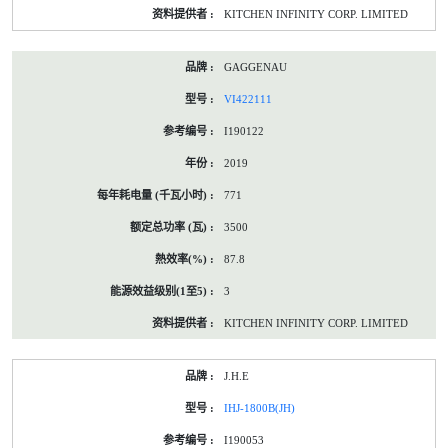
KITCHEN INFINITY CORP. LIMITED
GAGGENAU
VI422111
I190122
2019
771
3500
87.8
3
KITCHEN INFINITY CORP. LIMITED
J.H.E
IHJ-1800B(JH)
I190053