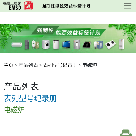
跳
至
主
要
内
容
主页
> 产品列表 >
表列型号纪录册
> 电磁炉
产品列表
表列型号纪录册
电磁炉