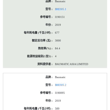
Baumatic
BHI305.1
I190151
2019
677
3000
84.4
4
BAUMATIC ASIA LIMITED
Baumatic
BHI305.2
I190095
2019
589