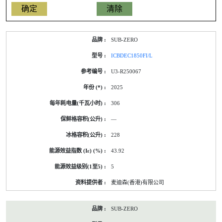
产
SUB-ZERO
品
型
ICBDEC1850FI/L
号
的
U3-R250067
能
源
2025
标
签
306
资
料
—
228
43.92
5
麦迪森(香港)有限公司
SUB-ZERO