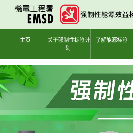
跳
至
主
要
内
容
主页
关于强制性标签计
了解能源标签
划