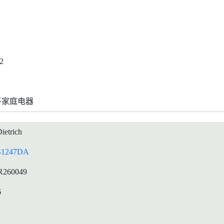
2
平家庭电器
ietrich
1247DA
R260049
6