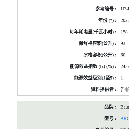
号
U3-
的
能
202
源
标
158
签
93
资
料
60
24.6
1
雅
Baum
BRC