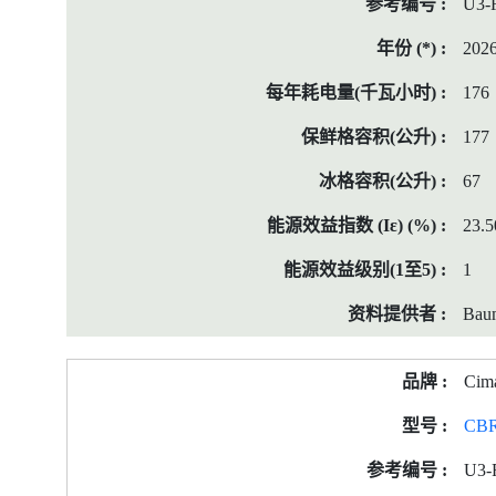
U3-
202
176
177
67
23.5
1
Baum
Cim
CB
U3-