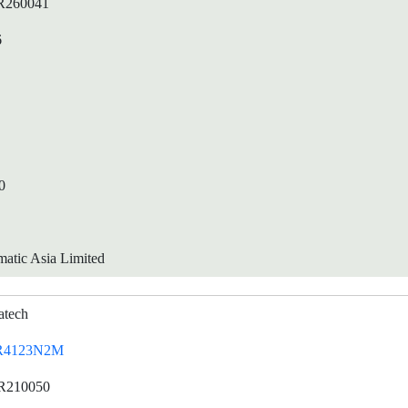
R260041
6
0
atic Asia Limited
atech
R4123N2M
R210050