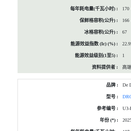
170
166
67
22.9
1
高
De D
DR
U3-
202