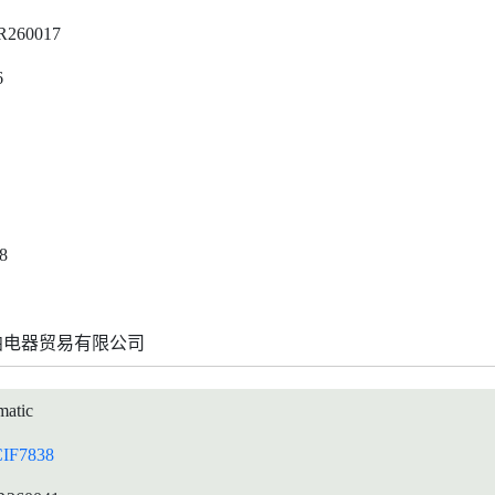
R260017
6
8
帕电器贸易有限公司
atic
IF7838