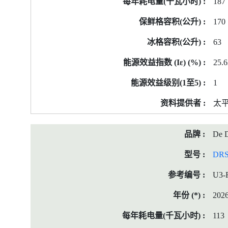
187
170
63
25.6
1
太
De D
DRS
U3-
202
113