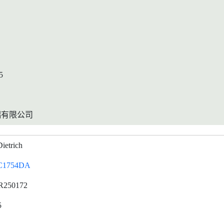
5
端有限公司
ietrich
C1754DA
R250172
5