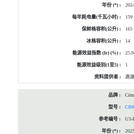
202
159
165
14
25.9
1
高
Cima
CBR
U3-
202