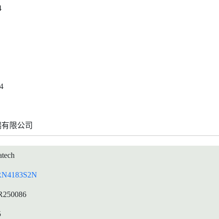
4
4
端有限公司
tech
N4183S2N
R250086
5