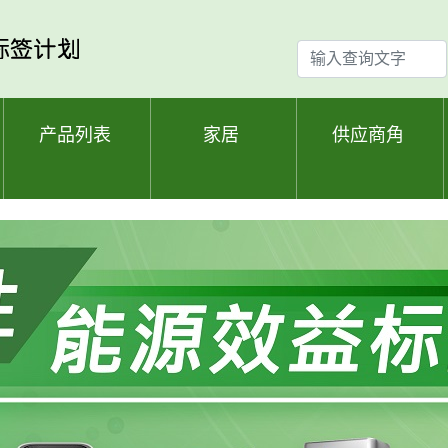
输
入
查
询
产品列表
家居
供应商角
文
字