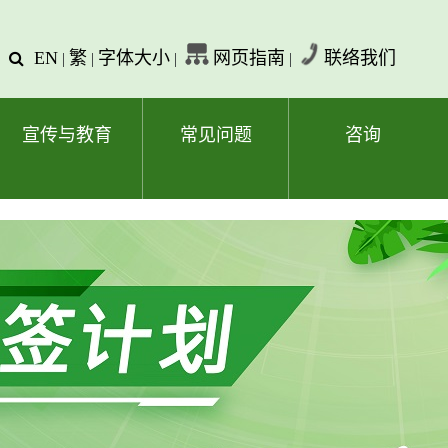
EN
繁
字体大小
网页指南
联络我们
查
|
|
|
|
询
文
字
宣传与教育
常见问题
咨询