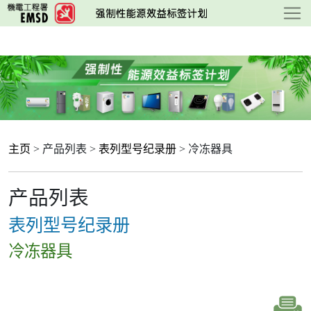
跳
至
主
要
内
容
主页
> 产品列表 >
表列型号纪录册
> 冷冻器具
产品列表
表列型号纪录册
冷冻器具