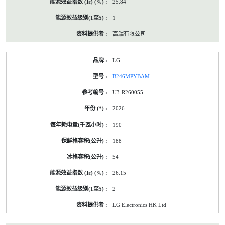
25.84
1
高端有限公司
LG
B246MPYBAM
U3-R260055
2026
190
188
54
26.15
2
LG Electronics HK Ltd