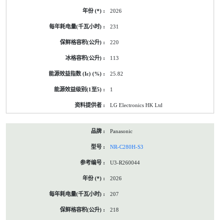
2026
231
220
113
25.82
1
LG Electronics HK Ltd
Panasonic
NR-C280H-S3
U3-R260044
2026
207
218