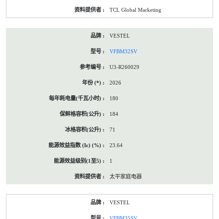
TCL Global Marketing
VESTEL
VFBM32SV
U3-R260029
2026
180
184
71
23.64
1
太平家庭电器
VESTEL
VFBM35SV