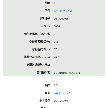
LG
B296MPYBAM
U3-R260056
2026
213
216
77
26.32
2
LG Electronics HK Ltd
LG
F446GDBBAM
U3-R260040