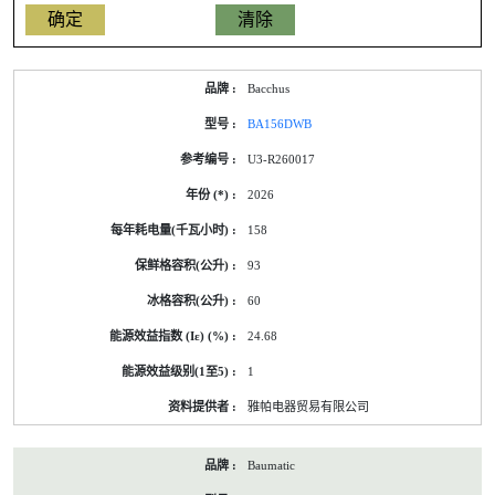
产
Bacchus
品
型
BA156DWB
号
的
U3-R260017
能
源
2026
标
签
158
资
料
93
60
24.68
1
雅帕电器贸易有限公司
Baumatic