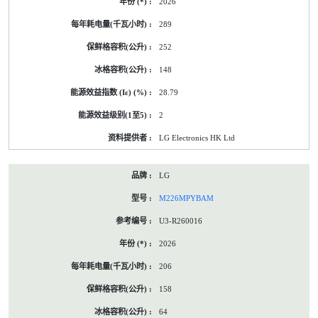
2026
289
252
148
28.79
2
LG Electronics HK Ltd
LG
M226MPYBAM
U3-R260016
2026
206
158
64