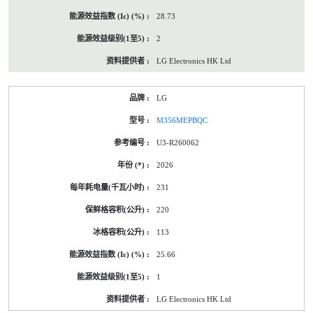
28.73
2
LG Electronics HK Ltd
LG
M356MEPBQC
U3-R260062
2026
231
220
113
25.66
1
LG Electronics HK Ltd