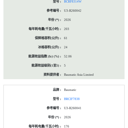
BCRF8314W
U3-R260042
2026
203
61
24
52.06
5
Baumatic Asia Limited
Baumatic
BRCIF7838
U3-R260041
2026
176