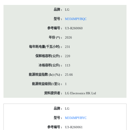
LG
M356MPYBQC
U3-R260060
2026
231
220
113
25.66
1
LG Electronics HK Ltd
LG
M356MPYBYC
U3-R260061