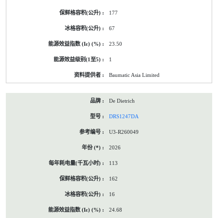
177
67
23.50
1
Baumatic Asia Limited
De Dietrich
DRS1247DA
U3-R260049
2026
113
162
16
24.68