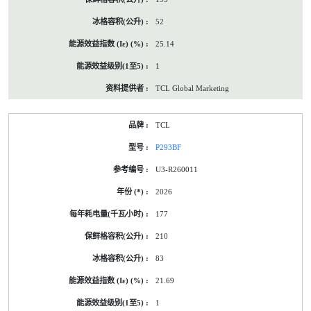
52
25.14
1
TCL Global Marketing
TCL
P293BF
U3-R260011
2026
177
210
83
21.69
1