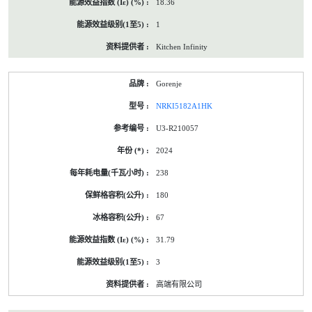
18.36
1
Kitchen Infinity
Gorenje
NRKI5182A1HK
U3-R210057
2024
238
180
67
31.79
3
高端有限公司