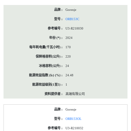
Gorenje
ORB153C
U3-R210030
2024
170
220
24
24.48
1
高端有限公司
Gorenje
ORB153OL
U3-R210032