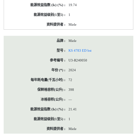
19.74
1
Miele
Miele
KS 4783 ED bst
U3-R240050
2024
72
398
—
21.41
1
Miele