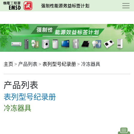
跳
至
主
要
内
容
主页
> 产品列表 >
表列型号纪录册
> 冷冻器具
产品列表
表列型号纪录册
冷冻器具