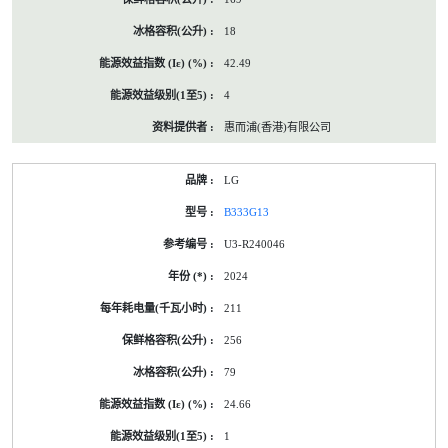
18
42.49
4
惠而浦(香港)有限公司
LG
B333G13
U3-R240046
2024
211
256
79
24.66
1