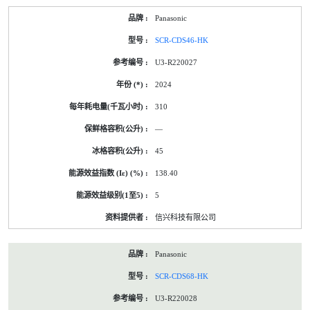
Panasonic
SCR-CDS46-HK
U3-R220027
2024
310
—
45
138.40
5
信兴科技有限公司
Panasonic
SCR-CDS68-HK
U3-R220028