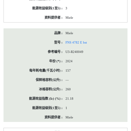
3
Miele
Miele
FNS 4782 E bst
U3-R240049
2024
157
—
260
21.18
1
Miele