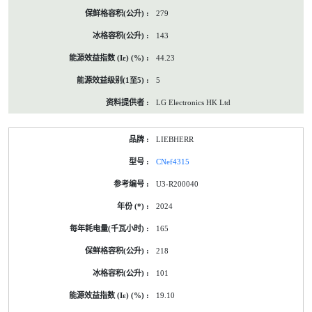
279
143
44.23
5
LG Electronics HK Ltd
LIEBHERR
CNef4315
U3-R200040
2024
165
218
101
19.10