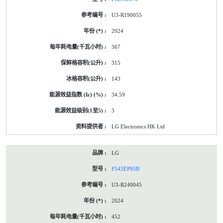
U3-R190055
2024
367
315
143
34.59
3
LG Electronics HK Ltd
LG
F543EP95B
U3-R240045
2024
452