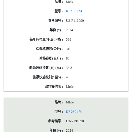
Miele
KF 1801 Vi
U3-R110099
2024
336
310
80
36.31
4
Miele
Miele
KF 2801 VI
U3-R190098
2024