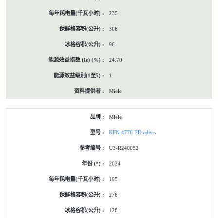
235
306
96
24.70
1
Miele
Miele
KFN 4776 ED edt/cs
U3-R240052
2024
195
278
128