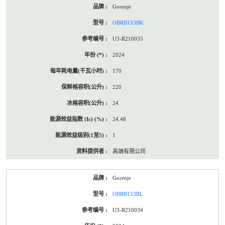
Gorenje
OBRB153BK
U3-R210035
2024
170
220
24
24.48
1
高端有限公司
Gorenje
OBRB153BL
U3-R210034