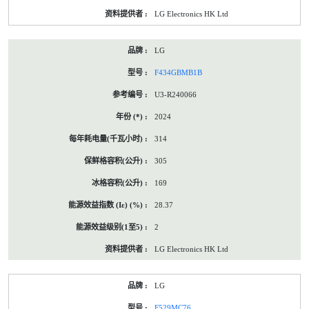
LG Electronics HK Ltd
LG
F434GBMB1B
U3-R240066
2024
314
305
169
28.37
2
LG Electronics HK Ltd
LG
F529MC76