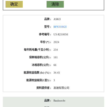
产
ASKO
品
型
RFN31842I
号
的
U3-R210056
能
源
2024
标
签
254
资
料
161
66
34.45
3
高端有限公司
Bauknecht