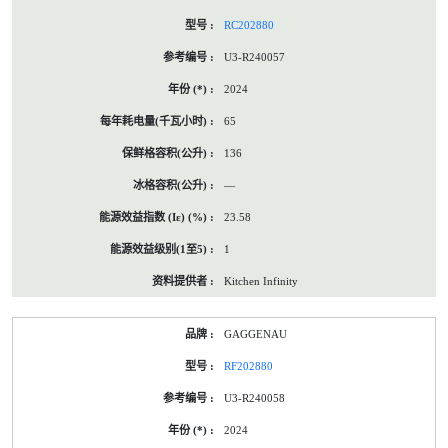
RC202880
U3-R240057
2024
65
136
—
23.58
1
Kitchen Infinity
GAGGENAU
RF202880
U3-R240058
2024