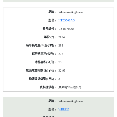
White-Westinghouse
HTB3500AG
U3-R170068
2024
282
272
73
32.95
3
威荣电业有限公司
White-Westinghouse
WBR123