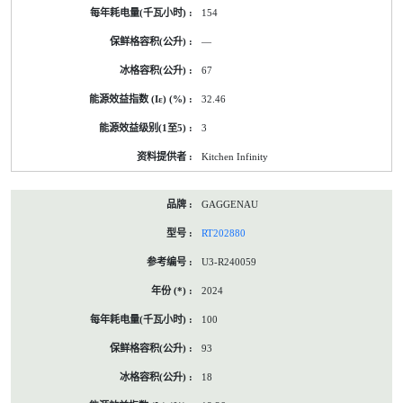
154
—
67
32.46
3
Kitchen Infinity
GAGGENAU
RT202880
U3-R240059
2024
100
93
18