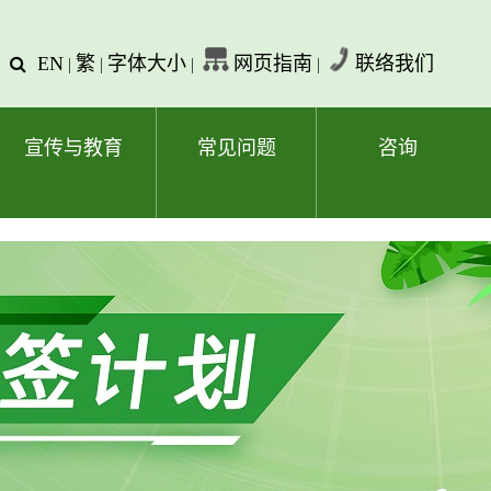
EN
繁
字体大小
网页指南
联络我们
查
|
|
|
|
询
文
字
宣传与教育
常见问题
咨询