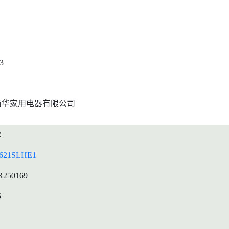
3
西华家用电器有限公司
雪
621SLHE1
R250169
5