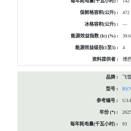
142
472
—
39.6
4
博
飞
RS7
U3-
202
93