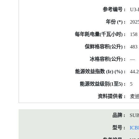
号
U3-
的
能
202
源
标
158
签
483
资
料
—
44.2
5
麦迪
SUB
ICB