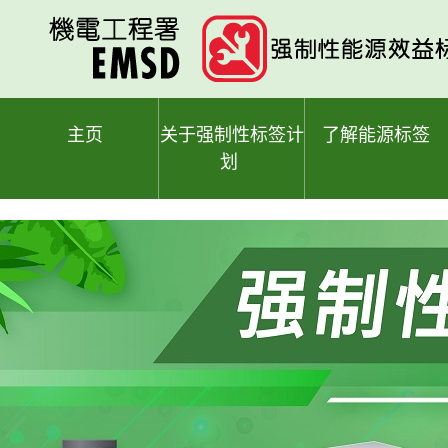
跳
至
主
要
内
容
主页
关于强制性标签计
了解能源标签
划