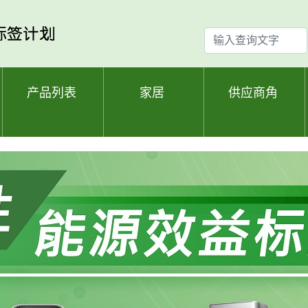
输
入
查
询
产品列表
家居
供应商角
文
字