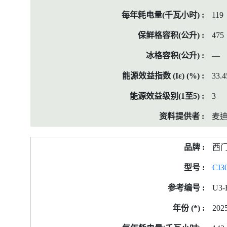
119
475
—
33.4
3
麦迪
西
CI3
U3-
202