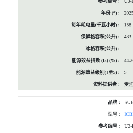
U3-
202
158
483
—
44.2
5
麦迪
SU
ICB
U3-