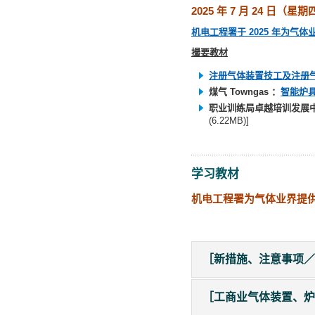
2025 年 7 月 24 日（星
机电工程署于 2025 年为气
撮要教材
注册气体装置技工及注册
煤气 Towngas ：
智能炉
职业训练局卓越培训发展中心
(6.22MB)]
学习教材
机电工程署为气体业界提
［新措施、注意事项／
［工商业气体装置、炉