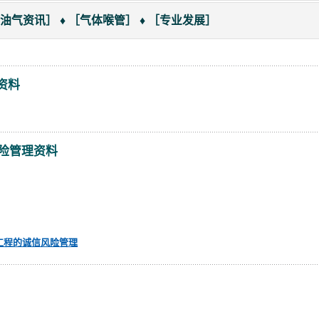
气资讯］ ♦ ［气体喉管］ ♦ ［专业发展］
资料
风险管理资料
工程的诚信风险管理