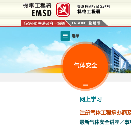
跳
至
内
容
的
选单
开
始
气体安全
网上学习
注册气体工程承办商
最新气体安全讲座／事