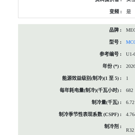
是
ME
MC
U1-
202
1
682
6.72
4.76
R32