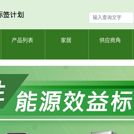
输
入
查
询
产品列表
家居
供应商角
文
字