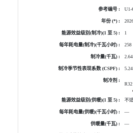
号
U1-
的
能
202
源
标
1
签
258
资
料
2.64
5.2
R32
不
—
—