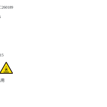
C260189
6
415
适用