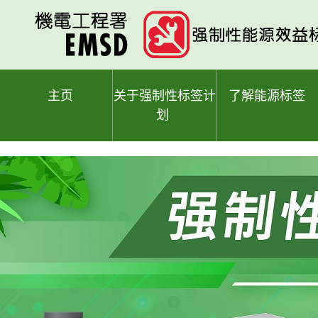
跳
至
主
要
内
容
主页
关于强制性标签计
了解能源标签
划