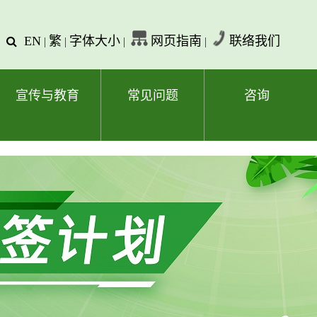
EN
繁
字体大小
网页指南
联络我们
查
|
|
|
|
询
文
字
宣传与教育
常见问题
咨询