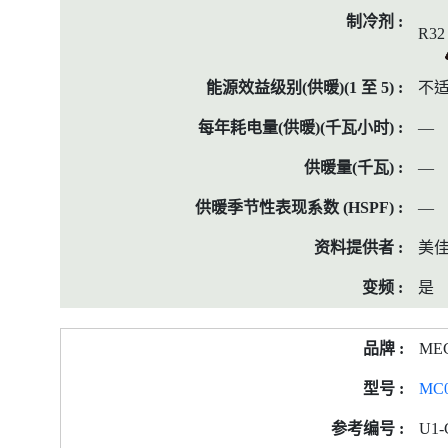
R32
不
—
—
—
美
是
ME
MC
U1-