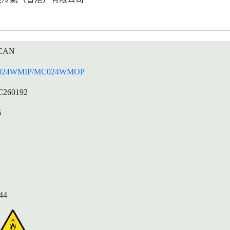
CAN
024WMIP/MC024WMOP
C260192
6
44