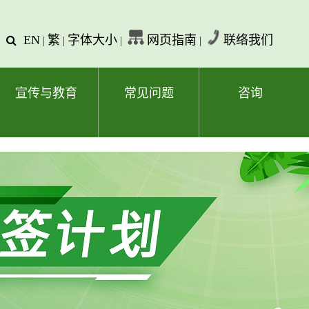
EN
繁
字体大小
网页指南
联络我们
查
|
|
|
|
询
文
字
宣传与教育
常见问题
咨询