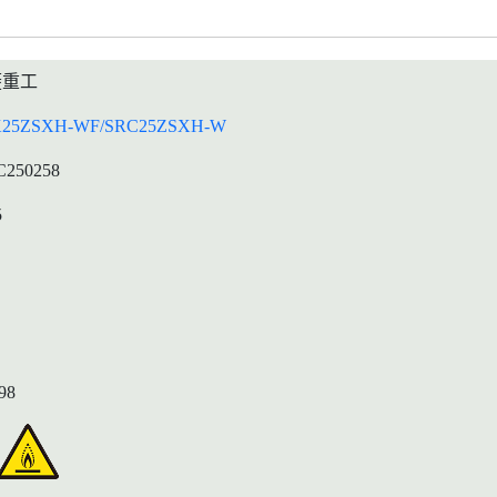
菱重工
25ZSXH-WF/SRC25ZSXH-W
C250258
5
98