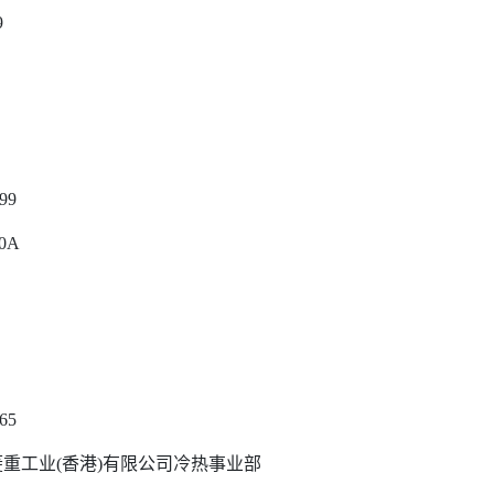
9
599
0A
565
菱重工业(香港)有限公司冷热事业部