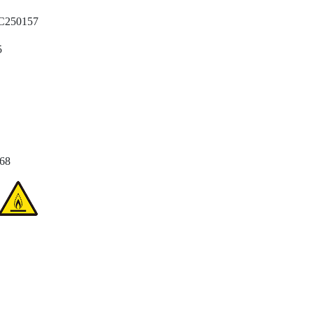
C250157
5
668