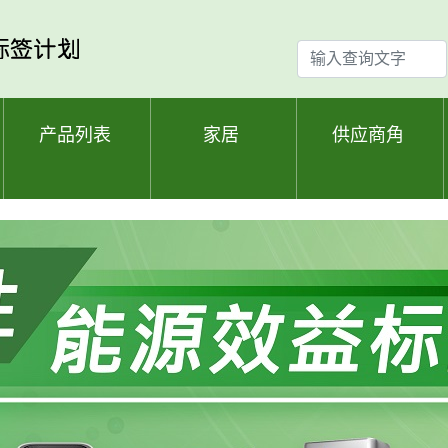
输
入
查
询
产品列表
家居
供应商角
文
字