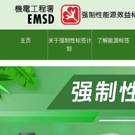
跳
至
主
要
内
容
主页
关于强制性标签计
了解能源标签
划