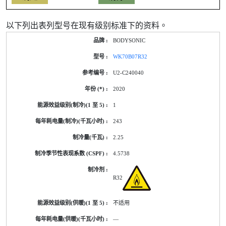
以下列出表列型号在现有级别标准下的资料。
产
BODYSONIC
品
型
WK70B07R32
号
的
U2-C240040
能
源
2020
标
签
1
资
料
243
2.25
4.5738
R32
不适用
—