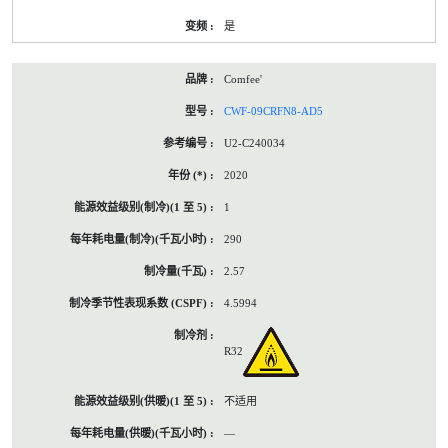
是
Comfee'
CWF-09CRFN8-AD5
U2-C240034
2020
1
290
2.57
4.5994
R32
不适用
—