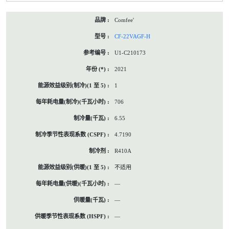
Comfee'
CF-22VAGF-H
U1-C210173
2021
1
706
6.55
4.7190
R410A
不适用
—
—
—