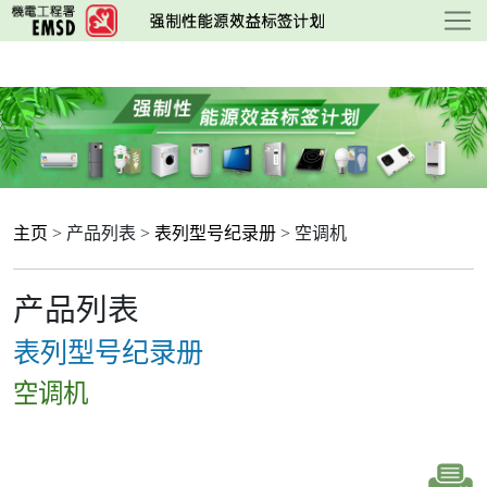
跳
至
主
要
内
容
主页
> 产品列表 >
表列型号纪录册
> 空调机
产品列表
表列型号纪录册
空调机