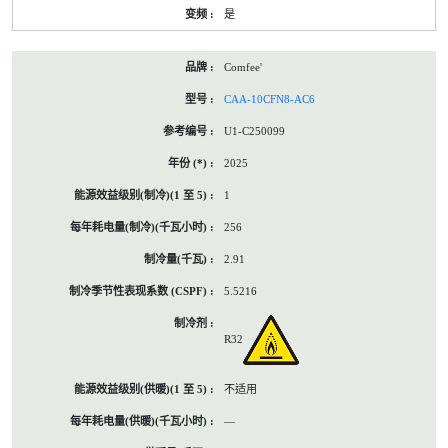
是
Comfee'
CAA-10CFN8-AC6
U1-C250099
2025
1
256
2.91
5.5216
R32
不适用
—