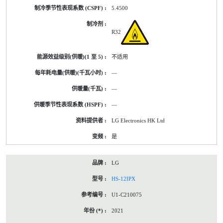
5.4500
R32
不适用
—
—
—
LG Electronics HK Ltd
是
LG
HS-12IPX
U1-C210075
2021