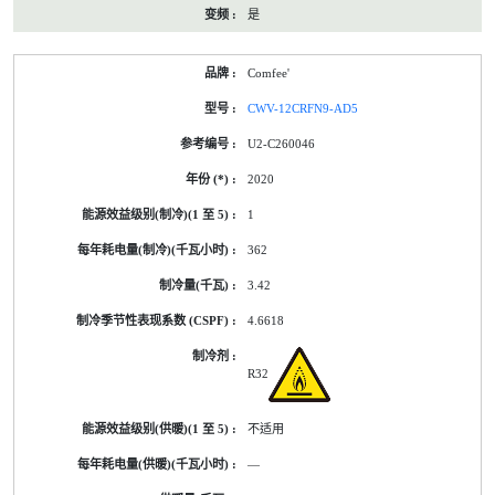
是
Comfee'
CWV-12CRFN9-AD5
U2-C260046
2020
1
362
3.42
4.6618
R32
不适用
—