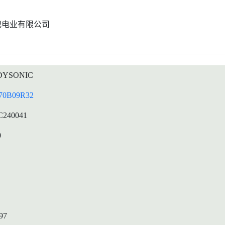
记电业有限公司
DYSONIC
0B09R32
C240041
0
97