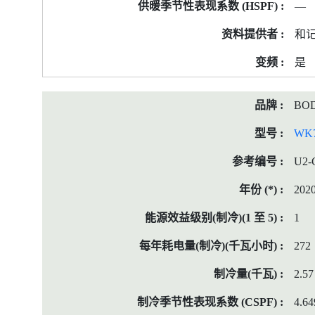
—
和
是
BO
WK7
U2-
202
1
272
2.57
4.64