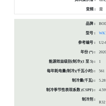
是
BO
WK7
U2-
202
1
561
5.28
4.59
R32