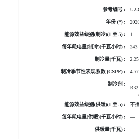
号
U2-
的
能
202
源
标
1
签
243
资
料
2.25
4.5
R32
不
—
—