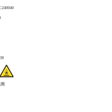
C240040
0
738
适用