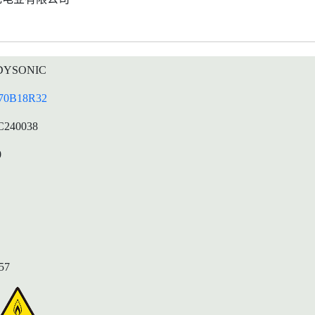
DYSONIC
0B18R32
C240038
0
57