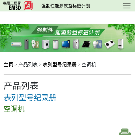
跳
至
主
要
内
容
主页
> 产品列表 >
表列型号纪录册
> 空调机
产品列表
表列型号纪录册
空调机