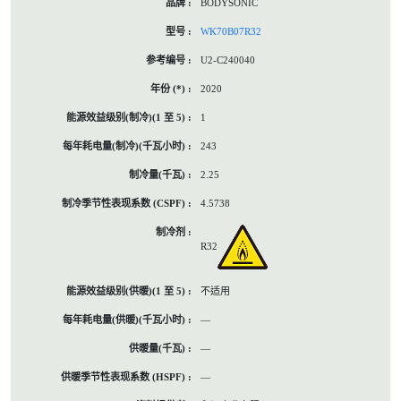
BODYSONIC
WK70B07R32
U2-C240040
2020
1
243
2.25
4.5738
R32
不适用
—
—
—