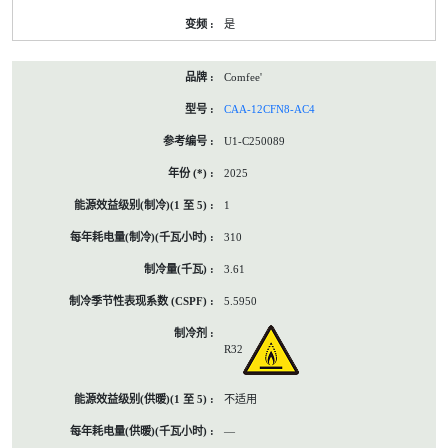
是
Comfee'
CAA-12CFN8-AC4
U1-C250089
2025
1
310
3.61
5.5950
R32
不适用
—