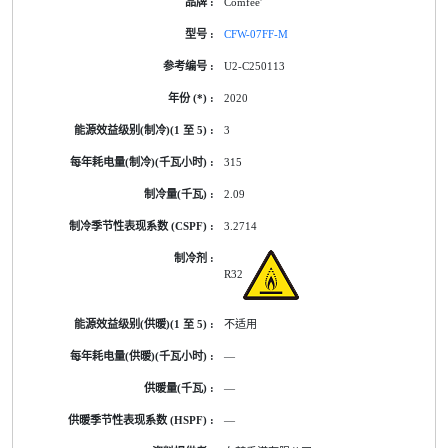
Comfee'
CFW-07FF-M
U2-C250113
2020
3
315
2.09
3.2714
R32
不适用
—
—
—