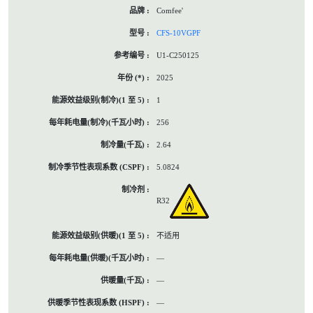
Comfee'
CFS-10VGPF
U1-C250125
2025
1
256
2.64
5.0824
R32
不适用
—
—
—