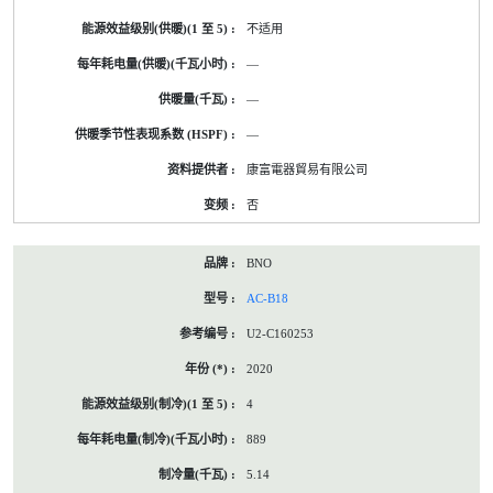
不适用
—
—
—
康富電器貿易有限公司
否
BNO
AC-B18
U2-C160253
2020
4
889
5.14