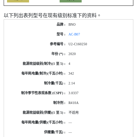
以下列出表列型号在现有级别标准下的资料。
产
BNO
品
型
AC-B07
号
的
U2-C160250
能
源
2020
标
签
4
资
料
342
2.14
3.0337
R410A
不适用
—
—