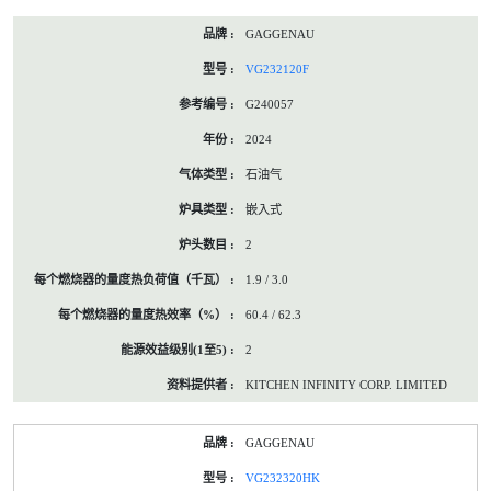
GAGGENAU
VG232120F
G240057
2024
石油气
嵌入式
2
1.9 / 3.0
60.4 / 62.3
2
KITCHEN INFINITY CORP. LIMITED
GAGGENAU
VG232320HK