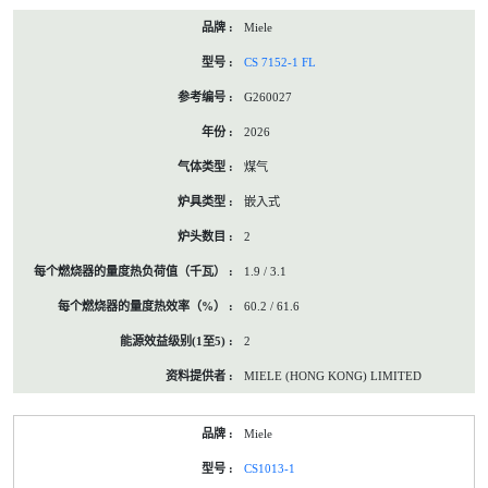
Miele
CS 7152-1 FL
G260027
2026
煤气
嵌入式
2
1.9 / 3.1
60.2 / 61.6
2
MIELE (HONG KONG) LIMITED
Miele
CS1013-1