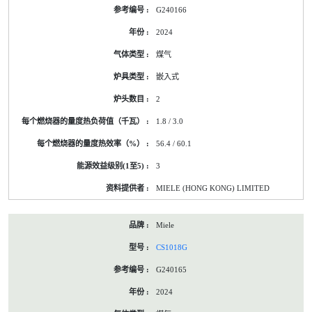
G240166
2024
煤气
嵌入式
2
1.8 / 3.0
56.4 / 60.1
3
MIELE (HONG KONG) LIMITED
Miele
CS1018G
G240165
2024