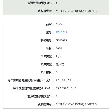
1
MIELE (HONG KONG) LIMITED
Miele
KM 3014
G240095
2024
煤气
嵌入式
3
1.3 / 2.0 / 5.0
63.5 / 59.5 / 61.8
2
MIELE (HONG KONG) LIMITED