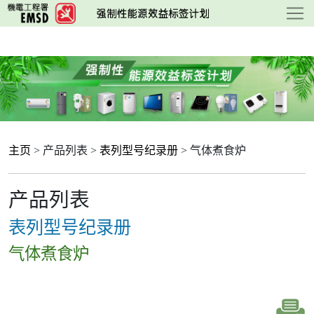
跳
至
主
要
内
容
主页
> 产品列表 >
表列型号纪录册
> 气体煮食炉
产品列表
表列型号纪录册
气体煮食炉