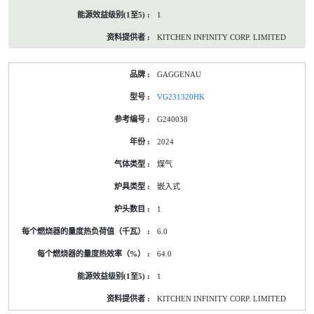
1
KITCHEN INFINITY CORP. LIMITED
GAGGENAU
VG231320HK
G240038
2024
煤气
嵌入式
1
6.0
64.0
1
KITCHEN INFINITY CORP. LIMITED