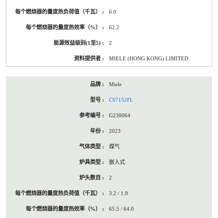
6.0
62.2
2
MIELE (HONG KONG) LIMITED
Miele
CS7152FL
G230064
2023
煤气
嵌入式
2
3.2 / 1.9
65.5 / 64.0