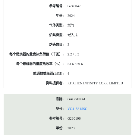
G240047
2024
煤气
嵌入式
2
2.2 / 3.3
53.6 / 59.6
4
KITCHEN INFINITY CORP. LIMITED
GAGGENAU
VG415315SG
G230106
2023