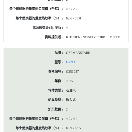
4.5 / 2.2
62.6 / 53.8
4
KITCHEN INFINITY CORP. LIMITED
GERMANSTARK
GS211L
G250057
2025
石油气
嵌入式
2
4.9 / 4.9
63.9 / 63.5