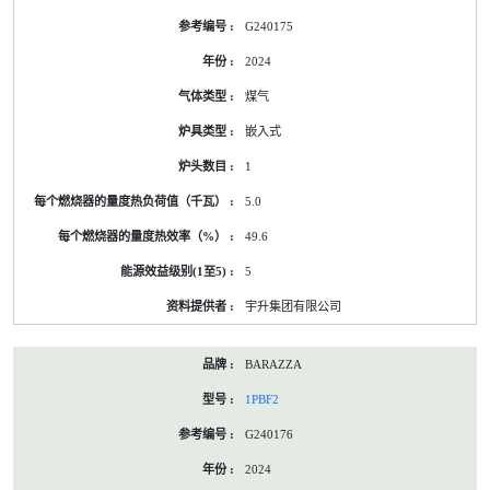
的
G240175
能
源
2024
标
签
煤气
资
料
嵌入式
1
5.0
49.6
5
宇升集团有限公司
BARAZZA
1PBF2
G240176
2024