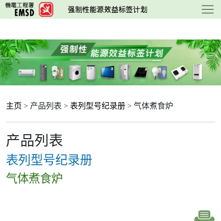
跳
至
主
要
内
容
主页
> 产品列表 >
表列型号纪录册
> 气体煮食炉
产品列表
表列型号纪录册
气体煮食炉