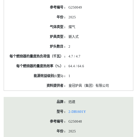
的
G250049
能
源
2025
标
签
煤气
资
料
嵌入式
2
4.7 / 4.7
64.4 / 64.6
1
皇冠炉具（集团）有限公司
迅達
2-DB1601Y
G250048
2025