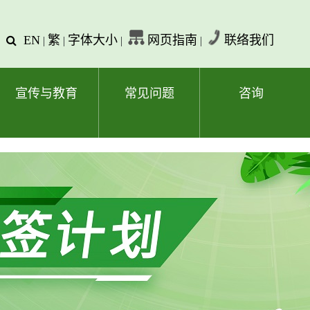
EN
繁
字体大小
网页指南
联络我们
查
|
|
|
|
询
文
字
宣传与教育
常见问题
咨询