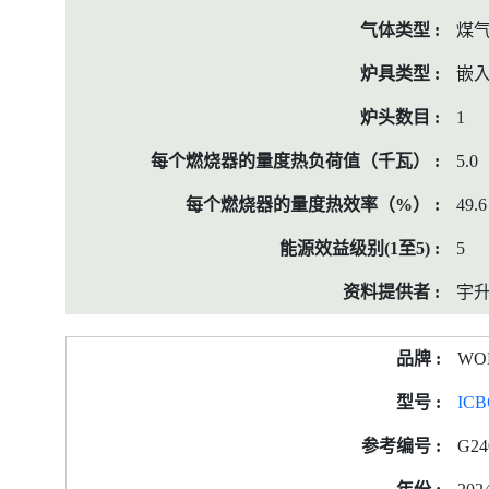
煤
嵌
1
5.0
49.6
5
宇
WO
ICB
G24