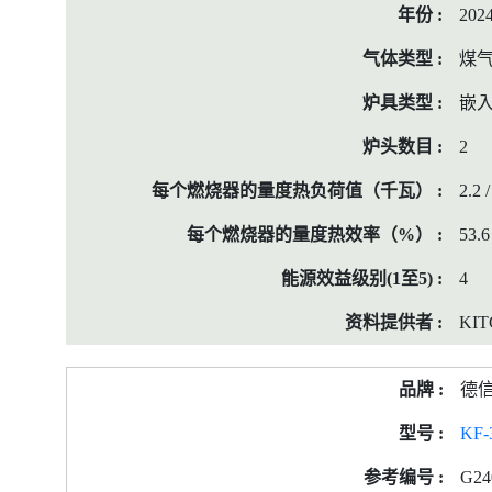
202
煤
嵌
2
2.2 /
53.6
4
KIT
德
KF-
G24