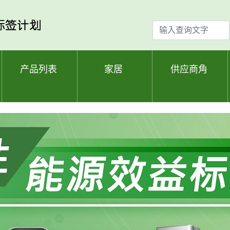
输
入
查
询
产品列表
家居
供应商角
文
字