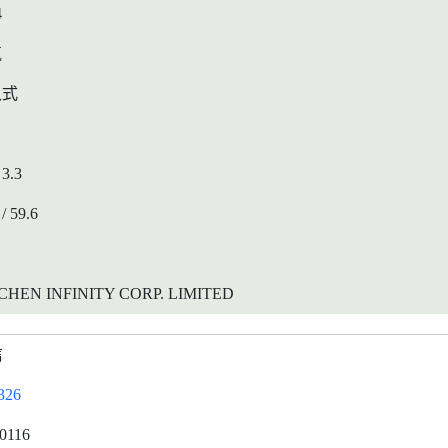
4
气
入式
 3.3
 / 59.6
CHEN INFINITY CORP. LIMITED
信
326
0116