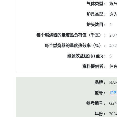
标
煤
签
嵌
资
料
2
2.0 /
49.2
5
信
BA
1PB
G24
202