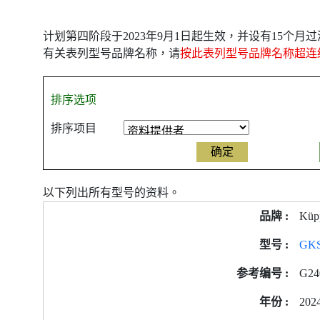
计划第四阶段于2023年9月1日起生效，并设有15个
有关表列型号品牌名称，请
按此表列型号品牌名称超连
排序选项
排序项目
以下列出所有型号的资料。
产
Küp
品
型
GKS
号
G24
的
能
202
源