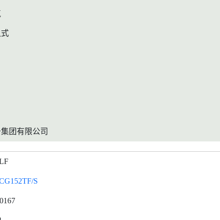
气
入式
升集团有限公司
LF
CG152TF/S
0167