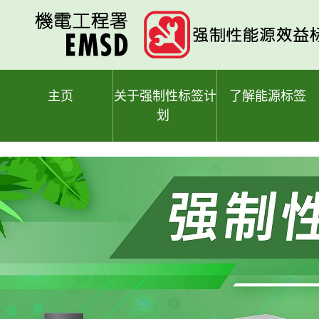
跳
至
主
要
内
容
主页
关于强制性标签计
了解能源标签
划