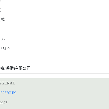
4
气
入式
 3.7
 / 51.0
森(香港)有限公司
GGENAU
32320HK
0047