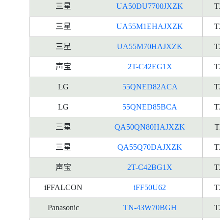
三星
UA50DU7700JXZK
T
三星
UA55M1EHAJXZK
T
三星
UA55M70HAJXZK
T
声宝
2T-C42EG1X
T
LG
55QNED82ACA
T
LG
55QNED85BCA
T
三星
QA50QN80HAJXZK
T
三星
QA55Q70DAJXZK
T
声宝
2T-C42BG1X
T
iFFALCON
iFF50U62
T
Panasonic
TN-43W70BGH
T