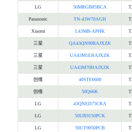
LG
50MRGB85BCA
T
Panasonic
TN-43W70AGH
T
Xiaomi
L43MB-APHK
T
三星
QA43QN90BAJXZK
T
三星
UA43M1EHAJXZK
T
三星
UA43M70HAJXZK
T
创维
40STE6600
T
创维
50Q66K
T
LG
43QNED75CRA
T
LG
50UR9150PCK
T
LG
50UT9050PCB
T