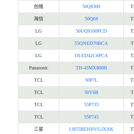
创维
50Q8300
T
海信
50Q6S
T
LG
50UQ9100PCD
T
LG
55QNED70BCA
T
LG
OLED42C6PCA
T
Panasonic
TH-43MX800H
T
TCL
50P7L
T
TCL
50V6B
T
TCL
55P735
T
TCL
55P745
T
三星
LH55BEHHVGJXXK
T