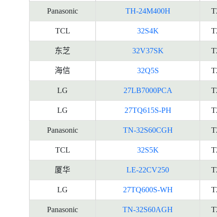
Panasonic
TH-24M400H
T
TCL
32S4K
T
东芝
32V37SK
T
海信
32Q5S
T
LG
27LB7000PCA
T
LG
27TQ615S-PH
T
Panasonic
TN-32S60CGH
T
TCL
32S5K
T
厦华
LE-22CV250
T
LG
27TQ600S-WH
T
Panasonic
TN-32S60AGH
T