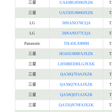
三星
UA43BU8500JXZK
T
三星
UA55DU8000JXZK
T
LG
50NANO76CQA
T
LG
50NANO77CQA
T
Panasonic
TH-43LX800H
T
三星
HG65U800FAJXZK
T
三星
LH50BEDHLGJXXK
T
三星
QA50Q7F4AJXZK
T
三星
QA50Q7FAAJXZK
T
三星
QA50QEF1AJXZK
T
三星
QA55QN70FAJXZK
T