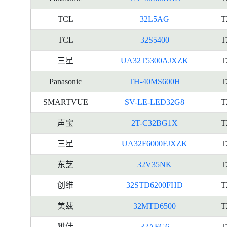
TCL
32L5AG
T
TCL
32S5400
T
三星
UA32T5300AJXZK
T
Panasonic
TH-40MS600H
T
SMARTVUE
SV-LE-LED32G8
T
声宝
2T-C32BG1X
T
三星
UA32F6000FJXZK
T
东芝
32V35NK
T
创维
32STD6200FHD
T
美茲
32MTD6500
T
雅佳
32AFG6
T