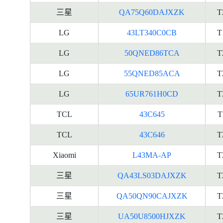
三星
QA75Q60DAJXZK
T
LG
43LT340C0CB
T
LG
50QNED86TCA
T
LG
55QNED85ACA
T
LG
65UR761H0CD
T
TCL
43C645
T
TCL
43C646
T
Xiaomi
L43MA-AP
T
三星
QA43LS03DAJXZK
T
三星
QA50QN90CAJXZK
T
三星
UA50U8500HJXZK
T