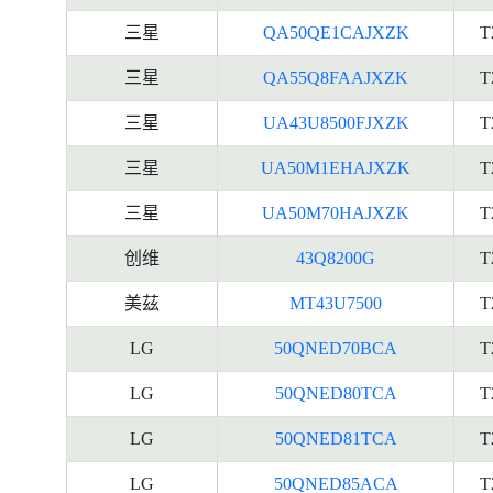
三星
QA50QE1CAJXZK
T
三星
QA55Q8FAAJXZK
T
三星
UA43U8500FJXZK
T
三星
UA50M1EHAJXZK
T
三星
UA50M70HAJXZK
T
创维
43Q8200G
T
美茲
MT43U7500
T
LG
50QNED70BCA
T
LG
50QNED80TCA
T
LG
50QNED81TCA
T
LG
50QNED85ACA
T