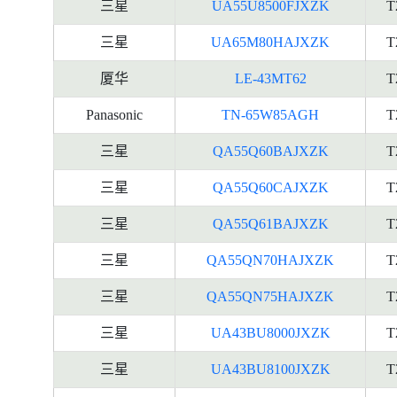
三星
UA55U8500FJXZK
T
三星
UA65M80HAJXZK
T
厦华
LE-43MT62
T
Panasonic
TN-65W85AGH
T
三星
QA55Q60BAJXZK
T
三星
QA55Q60CAJXZK
T
三星
QA55Q61BAJXZK
T
三星
QA55QN70HAJXZK
T
三星
QA55QN75HAJXZK
T
三星
UA43BU8000JXZK
T
三星
UA43BU8100JXZK
T