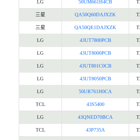
LG
50UM661H4CB
T
三星
QA50Q60DAJXZK
T
三星
QA50QE1DAJXZK
T
LG
43UT7800PCB
T
LG
43UT8000PCB
T
LG
43UT801C0CB
T
LG
43UT8050PCB
T
LG
50UR761H0CA
T
TCL
43S5400
T
LG
43QNED70BCA
T
TCL
43P735A
T