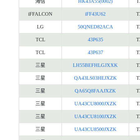
海信
HK43A55(0002)
T
iFFALCON
iFF43U62
T
LG
50QNED82ACA
T
TCL
43P635
T
TCL
43P637
T
三星
LH55BEFHLGJXXK
T
三星
QA43LS03HEJXZK
T
三星
QA65Q8FAAJXZK
T
三星
UA43CU8000JXZK
T
三星
UA43CU8100JXZK
T
三星
UA43CU8500JXZK
T