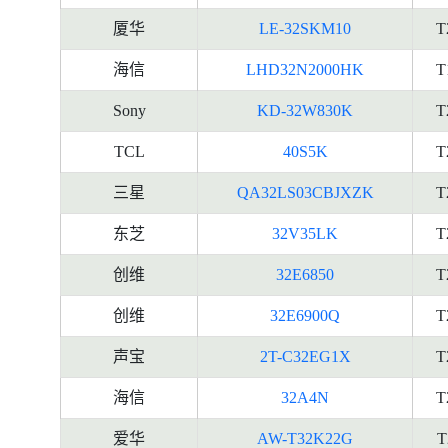
厦华
LE-32SKM10
T
海信
LHD32N2000HK
T
Sony
KD-32W830K
T
TCL
40S5K
T
三星
QA32LS03CBJXZK
T
东芝
32V35LK
T
创维
32E6850
T
创维
32E6900Q
T
声宝
2T-C32EG1X
T
海信
32A4N
T
爱华
AW-T32K22G
T