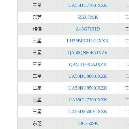
三星
UA55DU7700JXZK
T
东芝
55Z670SK
T
雅佳
A43G7UHD
T
三星
LH55BECHLGJXXK
T
三星
QA50QN80FAJXZK
T
三星
QA55Q70CAJXZK
T
三星
UA50DU8000JXZK
T
三星
UA50DU8500JXZK
T
三星
UA55CU7700JXZK
T
三星
UA55U8500HJXZK
T
东芝
43C350SK
T