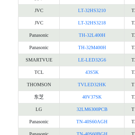
JVC
LT-32HS3210
T
JVC
LT-32HS3218
T
Panasonic
TH-32L400H
T
Panasonic
TH-32M400H
T
SMARTVUE
LE-LED32G6
T
TCL
43S5K
T
THOMSON
TVLED32HK
T
东芝
40V37SK
T
LG
32LM6300PCB
T
Panasonic
TN-40S60AGH
T
Panasonic
TN-40S60BGH
T