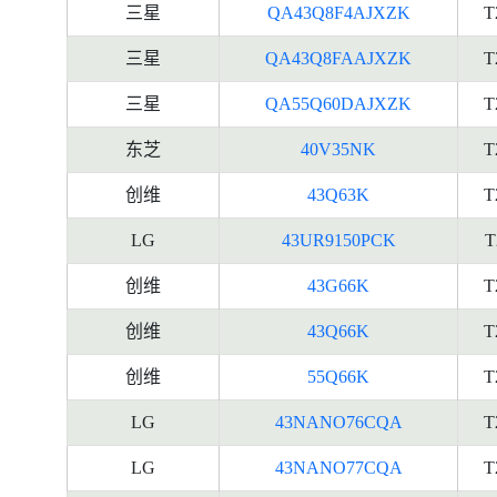
三星
QA43Q8F4AJXZK
T
三星
QA43Q8FAAJXZK
T
三星
QA55Q60DAJXZK
T
东芝
40V35NK
T
创维
43Q63K
T
LG
43UR9150PCK
T
创维
43G66K
T
创维
43Q66K
T
创维
55Q66K
T
LG
43NANO76CQA
T
LG
43NANO77CQA
T