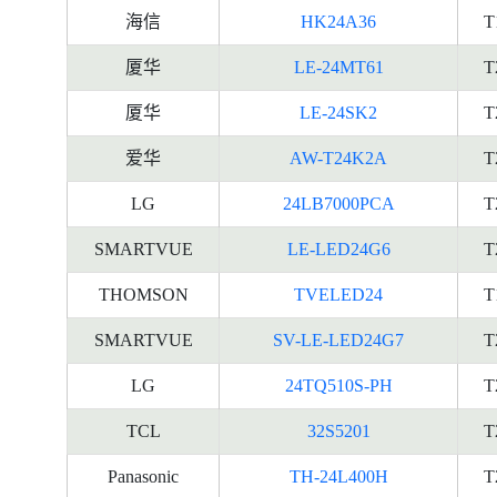
海信
HK24A36
T
厦华
LE-24MT61
T
厦华
LE-24SK2
T
爱华
AW-T24K2A
T
LG
24LB7000PCA
T
SMARTVUE
LE-LED24G6
T
THOMSON
TVELED24
T
SMARTVUE
SV-LE-LED24G7
T
LG
24TQ510S-PH
T
TCL
32S5201
T
Panasonic
TH-24L400H
T