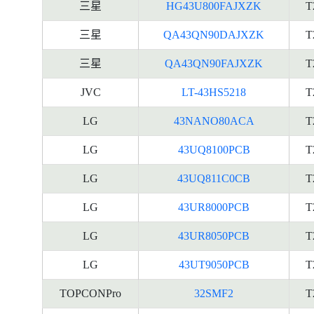
三星
HG43U800FAJXZK
T
三星
QA43QN90DAJXZK
T
三星
QA43QN90FAJXZK
T
JVC
LT-43HS5218
T
LG
43NANO80ACA
T
LG
43UQ8100PCB
T
LG
43UQ811C0CB
T
LG
43UR8000PCB
T
LG
43UR8050PCB
T
LG
43UT9050PCB
T
TOPCONPro
32SMF2
T