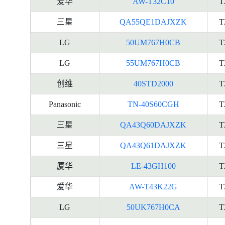
爱华
AW-T32C10
T
三星
QA55QE1DAJXZK
T
LG
50UM767H0CB
T
LG
55UM767H0CB
T
创维
40STD2000
T
Panasonic
TN-40S60CGH
T
三星
QA43Q60DAJXZK
T
三星
QA43Q61DAJXZK
T
厦华
LE-43GH100
T
爱华
AW-T43K22G
T
LG
50UK767H0CA
T