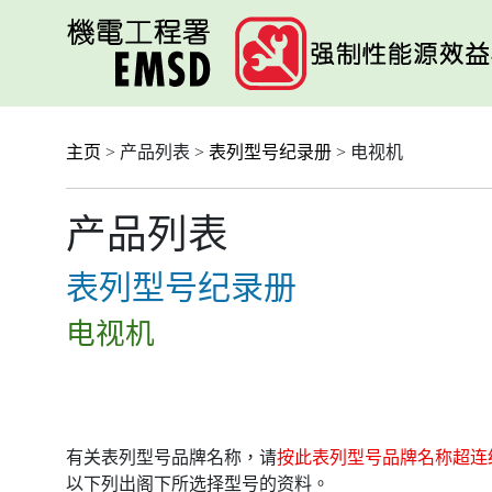
跳
至
主
要
内
容
主页
> 产品列表 >
表列型号纪录册
> 电视机
产品列表
表列型号纪录册
电视机
有关表列型号品牌名称，请
按此表列型号品牌名称超连
以下列出阁下所选择型号的资料。