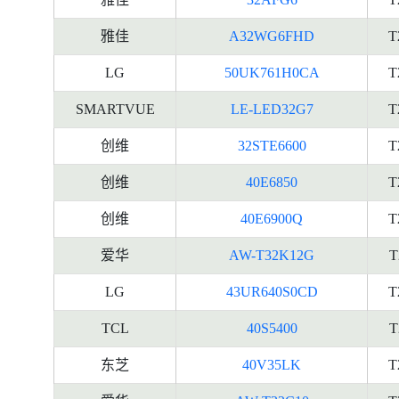
雅佳
A32WG6FHD
T
LG
50UK761H0CA
T
SMARTVUE
LE-LED32G7
T
创维
32STE6600
T
创维
40E6850
T
创维
40E6900Q
T
爱华
AW-T32K12G
T
LG
43UR640S0CD
T
TCL
40S5400
T
东芝
40V35LK
T