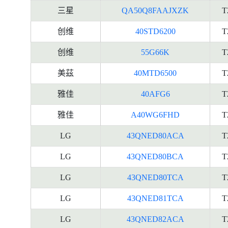
三星
QA50Q8FAAJXZK
T
创维
40STD6200
T
创维
55G66K
T
美茲
40MTD6500
T
雅佳
40AFG6
T
雅佳
A40WG6FHD
T
LG
43QNED80ACA
T
LG
43QNED80BCA
T
LG
43QNED80TCA
T
LG
43QNED81TCA
T
LG
43QNED82ACA
T