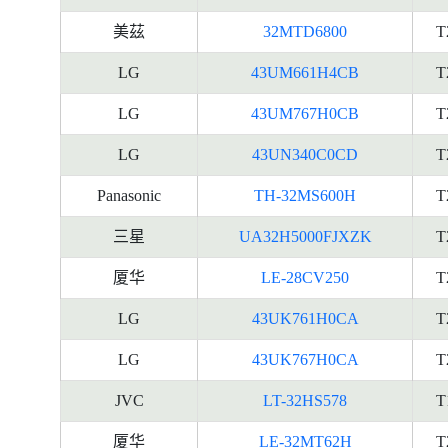
美茲
32MTD6800
T
LG
43UM661H4CB
T
LG
43UM767H0CB
T
LG
43UN340C0CD
T
Panasonic
TH-32MS600H
T
三星
UA32H5000FJXZK
T
厦华
LE-28CV250
T
LG
43UK761H0CA
T
LG
43UK767H0CA
T
JVC
LT-32HS578
T
厦华
LE-32MT62H
T