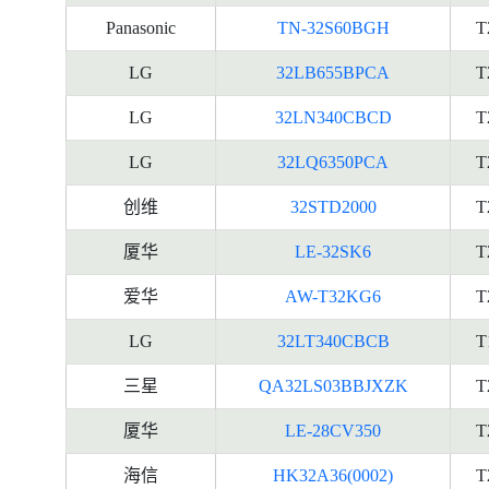
Panasonic
TN-32S60BGH
T
LG
32LB655BPCA
T
LG
32LN340CBCD
T
LG
32LQ6350PCA
T
创维
32STD2000
T
厦华
LE-32SK6
T
爱华
AW-T32KG6
T
LG
32LT340CBCB
T
三星
QA32LS03BBJXZK
T
厦华
LE-28CV350
T
海信
HK32A36(0002)
T