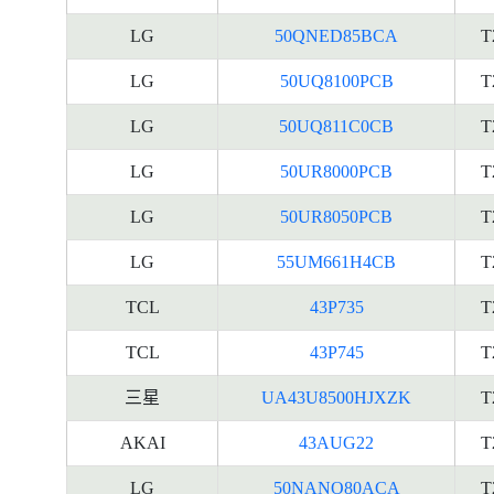
LG
50QNED85BCA
T
LG
50UQ8100PCB
T
LG
50UQ811C0CB
T
LG
50UR8000PCB
T
LG
50UR8050PCB
T
LG
55UM661H4CB
T
TCL
43P735
T
TCL
43P745
T
三星
UA43U8500HJXZK
T
AKAI
43AUG22
T
LG
50NANO80ACA
T