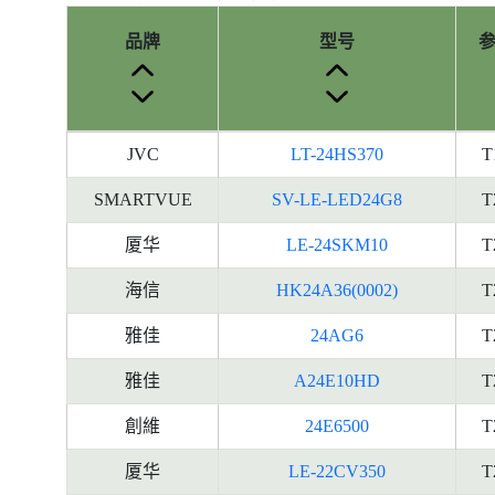
品牌
型号
产
JVC
LT-24HS370
T
品
型
SMARTVUE
SV-LE-LED24G8
T
号
厦华
LE-24SKM10
T
的
能
海信
HK24A36(0002)
T
源
标
雅佳
24AG6
T
签
雅佳
A24E10HD
T
资
料
創維
24E6500
T
厦华
LE-22CV350
T