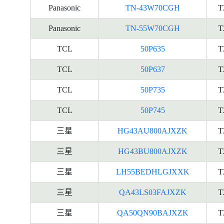
Panasonic
TN-43W70CGH
T
Panasonic
TN-55W70CGH
T
TCL
50P635
T
TCL
50P637
T
TCL
50P735
T
TCL
50P745
T
三星
HG43AU800AJXZK
T
三星
HG43BU800AJXZK
T
三星
LH55BEDHLGJXXK
T
三星
QA43LS03FAJXZK
T
三星
QA50QN90BAJXZK
T