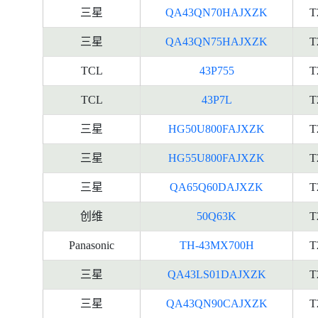
三星
QA43QN70HAJXZK
T
三星
QA43QN75HAJXZK
T
TCL
43P755
T
TCL
43P7L
T
三星
HG50U800FAJXZK
T
三星
HG55U800FAJXZK
T
三星
QA65Q60DAJXZK
T
创维
50Q63K
T
Panasonic
TH-43MX700H
T
三星
QA43LS01DAJXZK
T
三星
QA43QN90CAJXZK
T