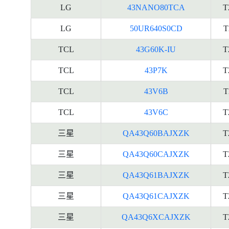
LG
43NANO80TCA
T
LG
50UR640S0CD
T
TCL
43G60K-IU
T
TCL
43P7K
T
TCL
43V6B
T
TCL
43V6C
T
三星
QA43Q60BAJXZK
T
三星
QA43Q60CAJXZK
T
三星
QA43Q61BAJXZK
T
三星
QA43Q61CAJXZK
T
三星
QA43Q6XCAJXZK
T