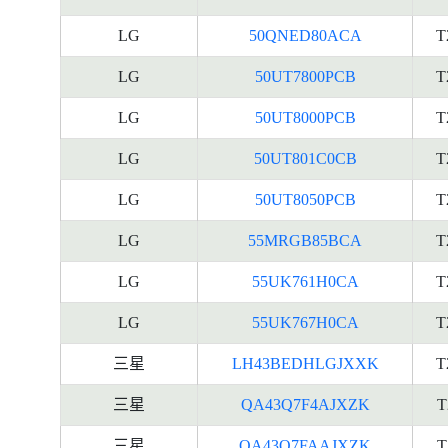
LG
50QNED80ACA
T
LG
50UT7800PCB
T
LG
50UT8000PCB
T
LG
50UT801C0CB
T
LG
50UT8050PCB
T
LG
55MRGB85BCA
T
LG
55UK761H0CA
T
LG
55UK767H0CA
T
三星
LH43BEDHLGJXXK
T
三星
QA43Q7F4AJXZK
T
三星
QA43Q7FAAJXZK
T