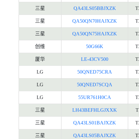
三星
QA43LS05BBJXZK
T
三星
QA50QN70HAJXZK
T
三星
QA50QN75HAJXZK
T
创维
50G66K
T
厦华
LE-43CV500
T
LG
50QNED75CRA
T
LG
50QNED7SCQA
T
LG
55UR761H0CA
T
三星
LH43BEFHLGJXXK
T
三星
QA43LS01BAJXZK
T
三星
QA43LS05BAJXZK
T