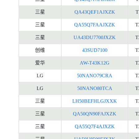
三星
QA43QEF1AJXZK
T
三星
QA55Q7FAAJXZK
T
三星
UA43DU7700JXZK
T
创维
43SUD7100
T
爱华
AW-T43K12G
T
LG
50NANO79CRA
T
LG
50NANO80TCA
T
三星
LH50BEFHLGJXXK
T
三星
QA50QN90FAJXZK
T
三星
QA55Q7F4AJXZK
T