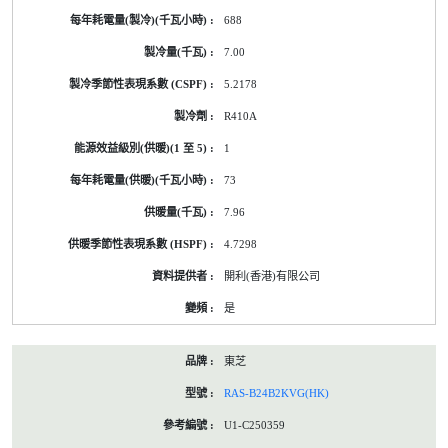
688
7.00
5.2178
R410A
1
73
7.96
4.7298
開利(香港)有限公司
是
東芝
RAS-B24B2KVG(HK)
U1-C250359