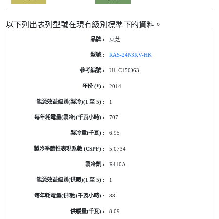
以下列出表列型號在現有級別標準下的資料。
產
東芝
品
型
RAS-24N3KV-HK
號
的
U1-C150063
能
源
2014
標
籤
1
資
料
707
6.95
5.0734
R410A
1
88
8.09