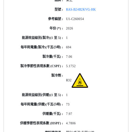
東芝
RAS-B24B2KVG-HK
U1-C260054
2026
1
694
7.06
5.1752
R32
1
73
7.97
4.7806