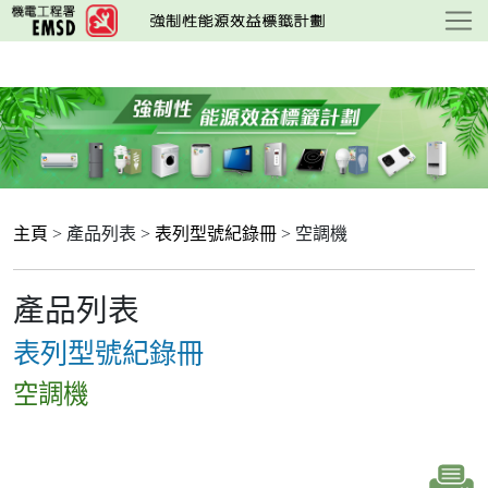
跳
至
主
要
內
容
主頁
> 產品列表 >
表列型號紀錄冊
> 空調機
產品列表
表列型號紀錄冊
空調機