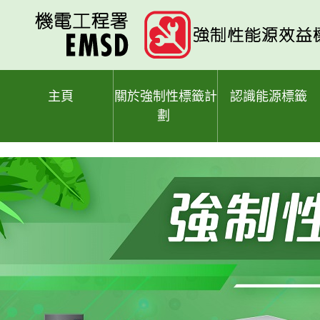
跳
至
主
要
內
容
主頁
關於強制性標籤計
認識能源標籤
劃