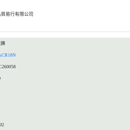
昌貿易行有限公司
章牌
ACR18N
C260058
0
92