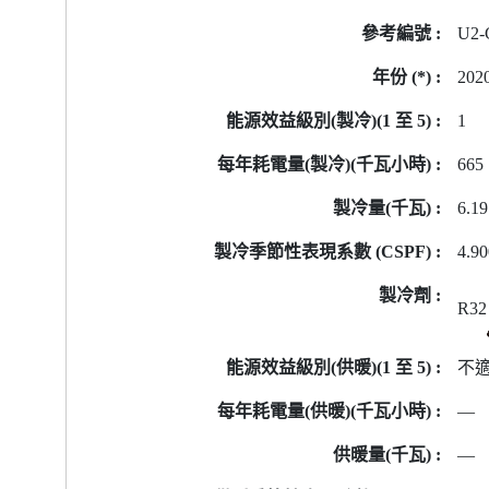
號
U2-
的
能
202
源
標
1
籤
665
資
料
6.19
4.9
R32
不
—
—