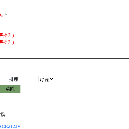
結
。
準提升)
準提升)
排序
章牌
ACR2123V