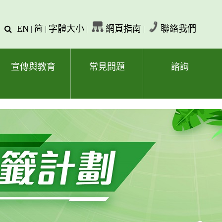
EN
简
字體大小
網頁指南
聯絡我們
查
|
|
|
|
詢
文
字
宣傳與教育
常見問題
諮詢