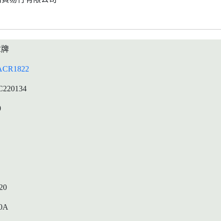
章牌
CR1822
C220134
0
20
0A