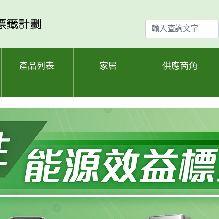
輸
入
查
詢
產品列表
家居
供應商角
文
字