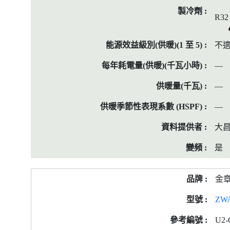
R32
不
—
—
—
大
是
金
ZW
U2-