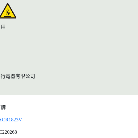
適用
昌行電器有限公司
章牌
ACR1823V
C220268