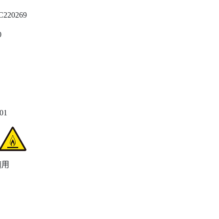
C220269
0
001
適用