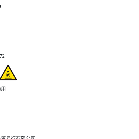
0
872
適用
昌貿易行有限公司