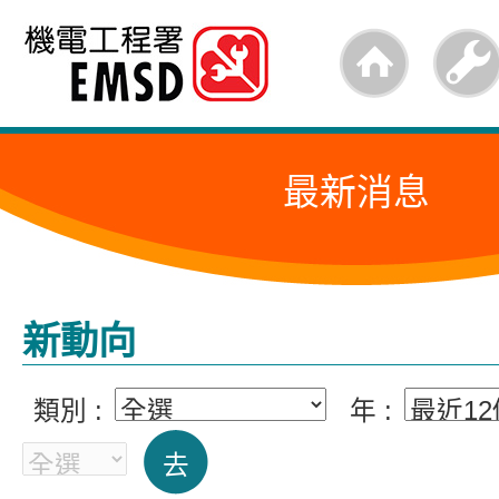
跳
至
內
容
最新消息
的
開
始
新動向
類別 :
年 :
去