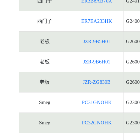
西门子
ER3B6AB70X
G2401
西门子
ER7EA233HK
G2400
老板
JZR-9B5H01
G2600
老板
JZR-9B6H01
G2600
老板
JZR-ZG830B
G2600
Smeg
PC31GNOHK
G2300
Smeg
PC32GNOHK
G2300