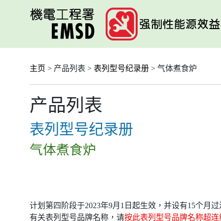
跳
至
主
要
内
容
主页
> 产品列表 >
表列型号纪录册
> 气体煮食炉
产品列表
表列型号纪录册
气体煮食炉
计划第四阶段于2023年9月1日起生效，并设有15个
有关表列型号品牌名称，请
按此表列型号品牌名称超连