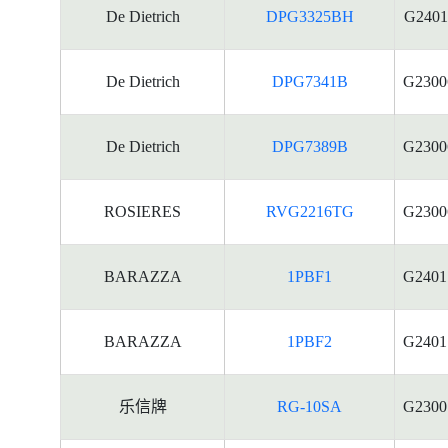
De Dietrich
DPG3325BH
G2401
De Dietrich
DPG7341B
G2300
De Dietrich
DPG7389B
G2300
ROSIERES
RVG2216TG
G2300
BARAZZA
1PBF1
G2401
BARAZZA
1PBF2
G2401
乐信牌
RG-10SA
G2300