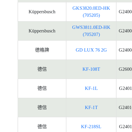
GKS3820.0ED-HK
Küppersbusch
G2400
(705205)
GWS3811.0ED-HK
Küppersbusch
G2400
(705207)
德格牌
GD LUX 76 2G
G2400
德信
KF-108T
G2600
德信
KF-1L
G2401
德信
KF-1T
G2401
德信
KF-218SL
G2401