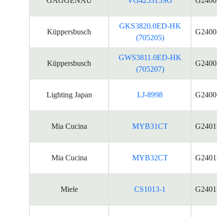
GAGGENAU
VG425315SG
G2400
GKS3820.0ED-HK
Küppersbusch
G2400
(705205)
GWS3811.0ED-HK
Küppersbusch
G2400
(705207)
Lighting Japan
LJ-8998
G2400
Mia Cucina
MYB31CT
G2401
Mia Cucina
MYB32CT
G2401
Miele
CS1013-1
G2401