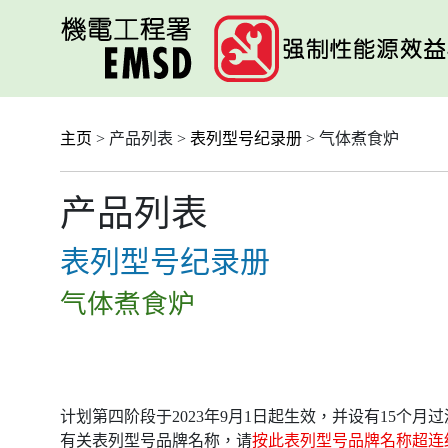
跳
至
主
要
内
容
主页
> 产品列表 >
表列型号纪录册
> 气体煮食炉
产品列表
表列型号纪录册
气体煮食炉
计划第四阶段于2023年9月1日起生效，并设有15个
有关表列型号品牌名称，请
按此表列型号品牌名称超连