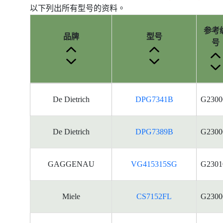
以下列出所有型号的资料。
参考
品牌
型号
号
产
De Dietrich
DPG7341B
G2300
品
型
号
De Dietrich
DPG7389B
G2300
的
能
源
GAGGENAU
VG415315SG
G2301
标
签
资
Miele
CS7152FL
G2300
料