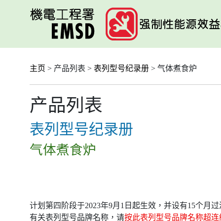
跳
至
主
要
内
容
主页
> 产品列表 >
表列型号纪录册
> 气体煮食炉
产品列表
表列型号纪录册
气体煮食炉
计划第四阶段于2023年9月1日起生效，并设有15个
有关表列型号品牌名称，请
按此表列型号品牌名称超连