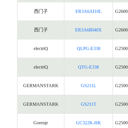
西门子
ER3A6AI10L
G2600
西门子
ER3A6BI40X
G2600
electriQ
QLPG-E338
G2500
electriQ
QTG-E338
G2500
GERMANSTARK
GS211L
G2500
GERMANSTARK
GS211T
G2500
Gorenje
GC322K-HK
G2500