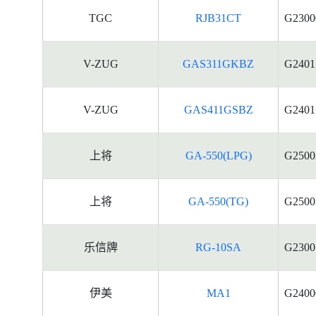
TGC
RJB31CT
G2300
V-ZUG
GAS311GKBZ
G2401
V-ZUG
GAS411GSBZ
G2401
上将
GA-550(LPG)
G2500
上将
GA-550(TG)
G2500
乐信牌
RG-10SA
G2300
伊美
MA1
G2400