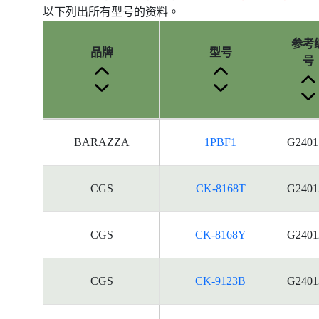
以下列出所有型号的资料。
参考
品牌
型号
号
产
BARAZZA
1PBF1
G2401
品
型
号
CGS
CK-8168T
G2401
的
能
源
CGS
CK-8168Y
G2401
标
签
资
CGS
CK-9123B
G2401
料