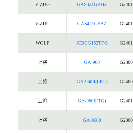
V-ZUG
GAS321GKBZ
G2401
V-ZUG
GAS421GSBZ
G2401
WOLF
ICBCG152TF/S
G2401
上将
GA-960
G2300
上将
GA-960II(LPG)
G2400
上将
GA-960II(TG)
G2401
上将
GA-9688
G2300