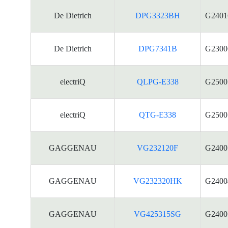
De Dietrich
DPG3323BH
G2401
De Dietrich
DPG7341B
G2300
electriQ
QLPG-E338
G2500
electriQ
QTG-E338
G2500
GAGGENAU
VG232120F
G2400
GAGGENAU
VG232320HK
G2400
GAGGENAU
VG425315SG
G2400