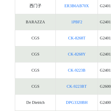
西门子
ER3B6AB70X
G2401
BARAZZA
1PBF2
G2401
CGS
CK-8268T
G2401
CGS
CK-8268Y
G2401
CGS
CK-9223B
G2401
CGS
CK-9223BT
G2600
De Dietrich
DPG3320BH
G2400