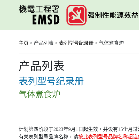
跳
至
主
要
内
容
主页
> 产品列表 >
表列型号纪录册
> 气体煮食炉
产品列表
表列型号纪录册
气体煮食炉
计划第四阶段于2023年9月1日起生效，并设有15个
有关表列型号品牌名称，请
按此表列型号品牌名称超连