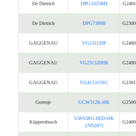
De Dietrich
DPG3325BH
G2401
De Dietrich
DPG7389B
G2300
GAGGENAU
VG231120F
G2400
GAGGENAU
VG231320HK
G2400
GAGGENAU
VG415315SG
G2301
Gorenje
GCW312K-HK
G2500
GWS3811.0ED-HK
Küppersbusch
G2400
(705207)