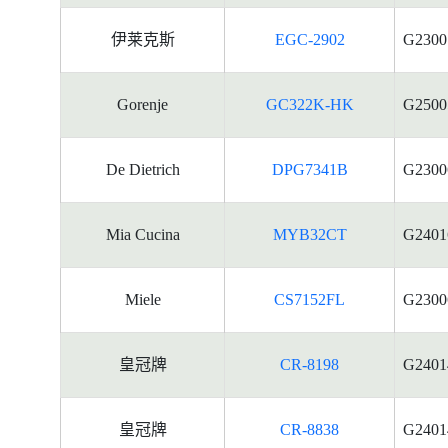
伊莱克斯
EGC-2902
G2300
Gorenje
GC322K-HK
G2500
De Dietrich
DPG7341B
G2300
Mia Cucina
MYB32CT
G2401
Miele
CS7152FL
G2300
皇冠牌
CR-8198
G2401
皇冠牌
CR-8838
G2401