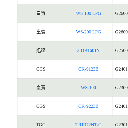
皇寶
WS-100 LPG
G2600
皇寶
WS-200 LPG
G2600
迅達
2-DB1601Y
G2500
CGS
CK-9123B
G2401
皇寶
WS-100
G2300
CGS
CK-9223B
G2401
TGC
TRJB72NT-C
G2301