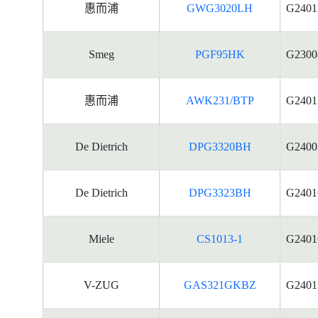
惠而浦
GWG3020LH
G2401
Smeg
PGF95HK
G2300
惠而浦
AWK231/BTP
G2401
De Dietrich
DPG3320BH
G2400
De Dietrich
DPG3323BH
G2401
Miele
CS1013-1
G2401
V-ZUG
GAS321GKBZ
G2401