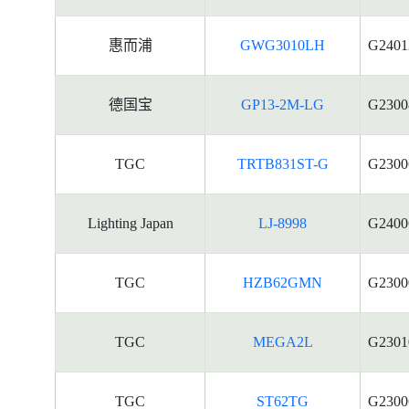
惠而浦
GWG3010LH
G2401
德国宝
GP13-2M-LG
G2300
TGC
TRTB831ST-G
G2300
Lighting Japan
LJ-8998
G2400
TGC
HZB62GMN
G2300
TGC
MEGA2L
G2301
TGC
ST62TG
G2300