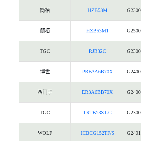
簡栢
HZB53M
G2300
簡栢
HZB53M1
G2500
TGC
RJB32C
G2300
博世
PRB3A6B70X
G2400
西门子
ER3A6BB70X
G2400
TGC
TRTB53ST-G
G2300
WOLF
ICBCG152TF/S
G2401