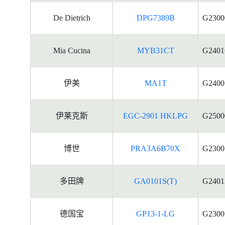
De Dietrich
DPG7389B
G2300
Mia Cucina
MYB31CT
G2401
伊美
MA1T
G2400
伊莱克斯
EGC-2901 HKLPG
G2500
博世
PRA3A6B70X
G2300
多田牌
GA0101S(T)
G2401
德国宝
GP13-1-LG
G2300