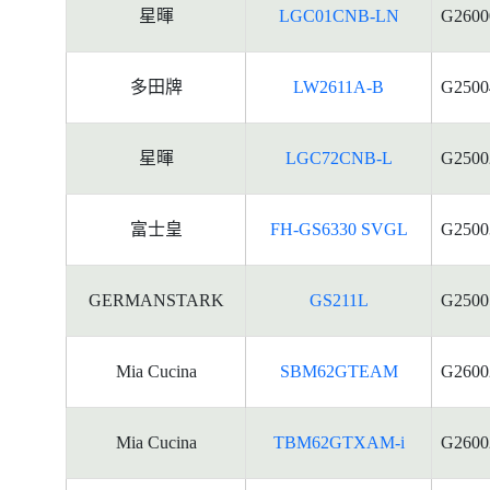
星暉
LGC01CNB-LN
G2600
多田牌
LW2611A-B
G2500
星暉
LGC72CNB-L
G2500
富士皇
FH-GS6330 SVGL
G2500
GERMANSTARK
GS211L
G2500
Mia Cucina
SBM62GTEAM
G2600
Mia Cucina
TBM62GTXAM-i
G2600