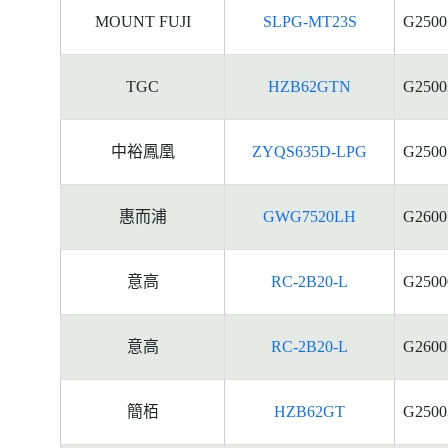
MOUNT FUJI
SLPG-MT23S
G2500
TGC
HZB62GTN
G2500
中裕鳳凰
ZYQS635D-LPG
G2500
惠而浦
GWG7520LH
G2600
意高
RC-2B20-L
G2500
意高
RC-2B20-L
G2600
簡栢
HZB62GT
G2500