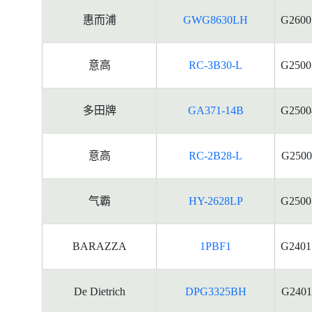
惠而浦
GWG8630LH
G2600
意高
RC-3B30-L
G2500
多田牌
GA371-14B
G2500
意高
RC-2B28-L
G2500
气霸
HY-2628LP
G2500
BARAZZA
1PBF1
G2401
De Dietrich
DPG3325BH
G2401