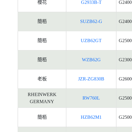
櫻花
G2933B-T
G2400
簡栢
SUZB62-G
G2400
簡栢
UZB62GT
G2500
簡栢
WZB62G
G2300
老板
JZR-ZG830B
G2600
RHEINWERK
RW760L
G2500
GERMANY
簡栢
HZB62M1
G2500