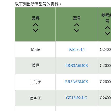
以下列出所有型号的资料。
参考
品牌
型号
号
产
Miele
KM 3014
G2400
品
型
号
博世
PRB3A6I40X
G2600
的
能
源
西门子
ER3A6BI40X
G2600
标
签
资
德国宝
GP13-P2-LG
G2400
料