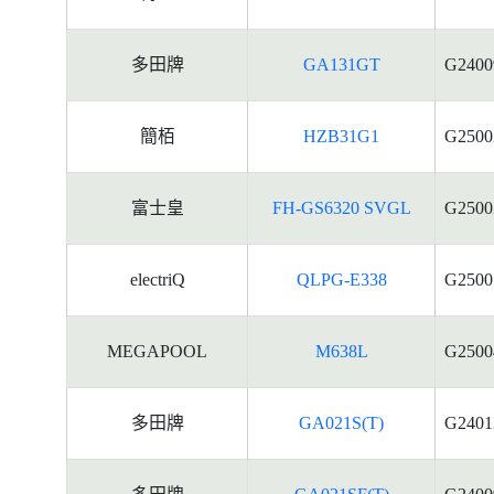
多田牌
GA131GT
G2400
簡栢
HZB31G1
G2500
富士皇
FH-GS6320 SVGL
G2500
electriQ
QLPG-E338
G2500
MEGAPOOL
M638L
G2500
多田牌
GA021S(T)
G2401