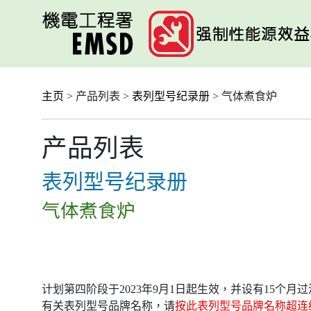
跳
至
主
要
内
容
主页
> 产品列表 >
表列型号纪录册
> 气体煮食炉
产品列表
表列型号纪录册
气体煮食炉
计划第四阶段于2023年9月1日起生效，并设有15个
有关表列型号品牌名称，请
按此表列型号品牌名称超连