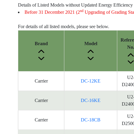
Details of Listed Models without Updated Energy Efficiency
nd
Before 31 December 2021 (2
Upgrading of Grading Sta
For details of all listed models, please see below.
Refer
Brand
Model
No
U2
Carrier
DC-12KE
D240
U2
Carrier
DC-16KE
D240
U2
Carrier
DC-18CB
D250