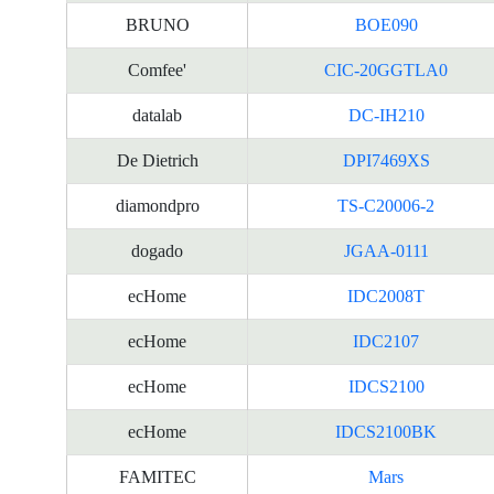
BRUNO
BOE090
Comfee'
CIC-20GGTLA0
datalab
DC-IH210
De Dietrich
DPI7469XS
diamondpro
TS-C20006-2
dogado
JGAA-0111
ecHome
IDC2008T
ecHome
IDC2107
ecHome
IDCS2100
ecHome
IDCS2100BK
FAMITEC
Mars