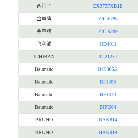
西门子
EX375FXB1E
金章牌
ZIC-6788
金章牌
ZIC-9289
飞利浦
HD4911
1CHIBAN
IC-2123T
Baumatic
BHI305.2
Baumatic
BHI306
Baumatic
BHI310
Baumatic
BIPI604
BRUNO
BAK814
BRUNO
BAK819