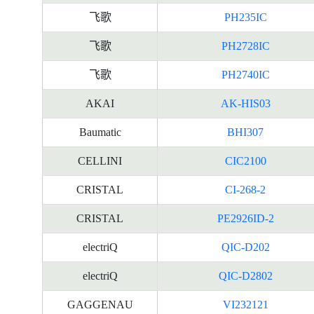
飞歌
PH235IC
飞歌
PH2728IC
飞歌
PH2740IC
AKAI
AK-HIS03
Baumatic
BHI307
CELLINI
CIC2100
CRISTAL
CI-268-2
CRISTAL
PE2926ID-2
electriQ
QIC-D202
electriQ
QIC-D2802
GAGGENAU
VI232121