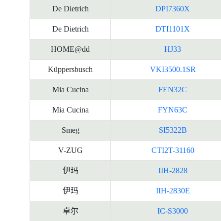
De Dietrich
DPI7360X
De Dietrich
DTI1101X
HOME@dd
HJ33
Küppersbusch
VKI3500.1SR
Mia Cucina
FEN32C
Mia Cucina
FYN63C
Smeg
SI5322B
V-ZUG
CTI2T-31160
伊玛
IIH-2828
伊玛
IIH-2830E
卓尔
IC-S3000