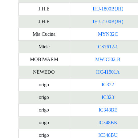
J.H.E
IHJ-1800B(JH)
J.H.E
IHJ-2100B(JH)
Mia Cucina
MYN32C
Miele
CS7612-1
MOBIWARM
MWICI02-B
NEWEDO
HC-I1501A
origo
IC322
origo
IC323
origo
IC348BE
origo
IC348BK
origo
IC348BU