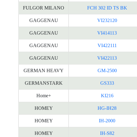
FULGOR MILANO
FCH 302 ID TS BK
GAGGENAU
VI232120
GAGGENAU
VI414113
GAGGENAU
VI422111
GAGGENAU
VI422113
GERMAN HEAVY
GM-2500
GERMANSTARK
GS333
Home+
KI216
HOMEY
HG-IH28
HOMEY
IH-2000
HOMEY
IH-S82