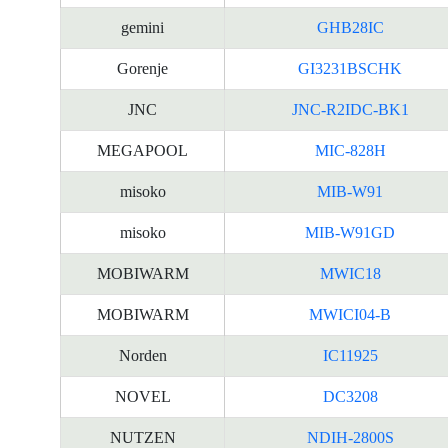
gemini
GHB28IC
Gorenje
GI3231BSCHK
JNC
JNC-R2IDC-BK1
MEGAPOOL
MIC-828H
misoko
MIB-W91
misoko
MIB-W91GD
MOBIWARM
MWIC18
MOBIWARM
MWICI04-B
Norden
IC11925
NOVEL
DC3208
NUTZEN
NDIH-2800S