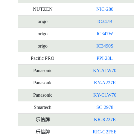
NUTZEN
NIC-280
origo
IC347B
origo
IC347W
origo
IC3490S
Pacific PRO
PPI-28L
Panasonic
KY-A1W70
Panasonic
KY-A227E
Panasonic
KY-C1W70
Smartech
SC-2978
乐信牌
KR-R227E
乐信牌
RIC-G2FSE