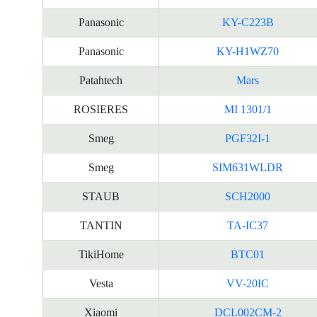
Panasonic
KY-C223B
Panasonic
KY-H1WZ70
Patahtech
Mars
ROSIERES
MI 1301/1
Smeg
PGF32I-1
Smeg
SIM631WLDR
STAUB
SCH2000
TANTIN
TA-IC37
TikiHome
BTC01
Vesta
VV-20IC
Xiaomi
DCL002CM-2