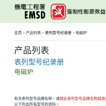
跳
至
主
要
内
容
主页
> 产品列表 >
表列型号纪录册
> 电磁炉
产品列表
表列型号纪录册
电磁炉
有关表列型号品牌名称，请
按此表列型号品牌名称超连
以下列出所有型号的资料。