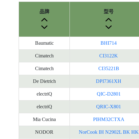
品牌
型号
Baumatic
BHI714
Cimatech
CI3122K
Cimatech
CI35221B
De Dietrich
DPI7361XH
electriQ
QIC-D2801
electriQ
QRIC-X801
Mia Cucina
PIHM32CTXA
NODOR
NorCook IH N2902L BK HK