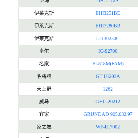
伊玛
IIH-2176A
伊莱克斯
EHI3251BE
伊莱克斯
EHI7280BB
伊莱克斯
LIT30230C
卓尔
IC-S2700
名家
FI-818M(FAM)
名將牌
GT-IH203A
天上野
1262
威马
GHC-20212
宜家
GRUNDAD 905.082.97
家之逸
WF-IH7002