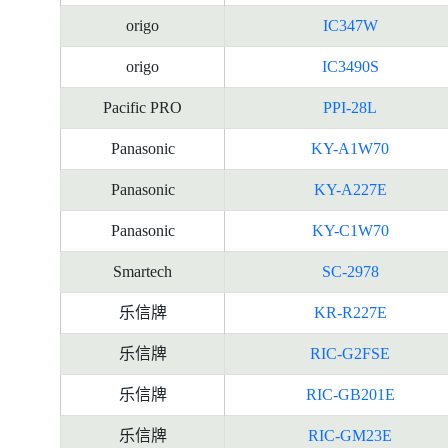
origo
IC347W
origo
IC3490S
Pacific PRO
PPI-28L
Panasonic
KY-A1W70
Panasonic
KY-A227E
Panasonic
KY-C1W70
Smartech
SC-2978
乐信牌
KR-R227E
乐信牌
RIC-G2FSE
乐信牌
RIC-GB201E
乐信牌
RIC-GM23E