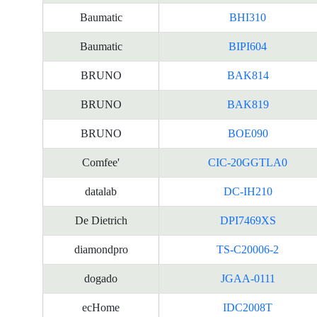
Baumatic
BHI310
Baumatic
BIPI604
BRUNO
BAK814
BRUNO
BAK819
BRUNO
BOE090
Comfee'
CIC-20GGTLA0
datalab
DC-IH210
De Dietrich
DPI7469XS
diamondpro
TS-C20006-2
dogado
JGAA-0111
ecHome
IDC2008T