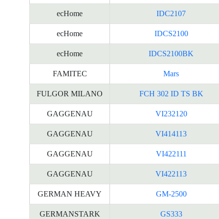
ecHome
IDC2107
ecHome
IDCS2100
ecHome
IDCS2100BK
FAMITEC
Mars
FULGOR MILANO
FCH 302 ID TS BK
GAGGENAU
VI232120
GAGGENAU
VI414113
GAGGENAU
VI422111
GAGGENAU
VI422113
GERMAN HEAVY
GM-2500
GERMANSTARK
GS333