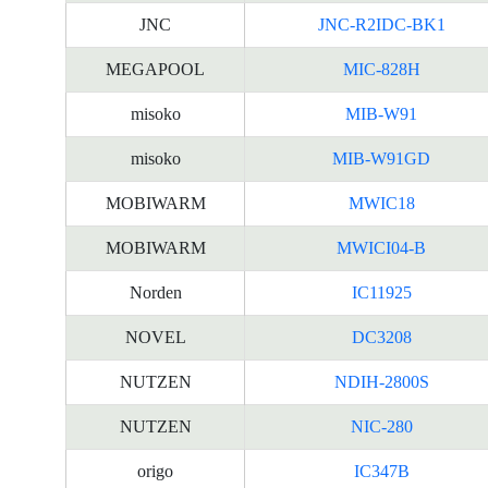
JNC
JNC-R2IDC-BK1
MEGAPOOL
MIC-828H
misoko
MIB-W91
misoko
MIB-W91GD
MOBIWARM
MWIC18
MOBIWARM
MWICI04-B
Norden
IC11925
NOVEL
DC3208
NUTZEN
NDIH-2800S
NUTZEN
NIC-280
origo
IC347B