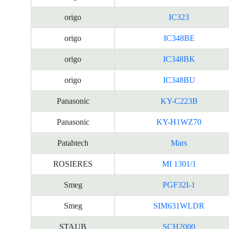
origo
IC323
origo
IC348BE
origo
IC348BK
origo
IC348BU
Panasonic
KY-C223B
Panasonic
KY-H1WZ70
Patahtech
Mars
ROSIERES
MI 1301/1
Smeg
PGF32I-1
Smeg
SIM631WLDR
STAUB
SCH2000