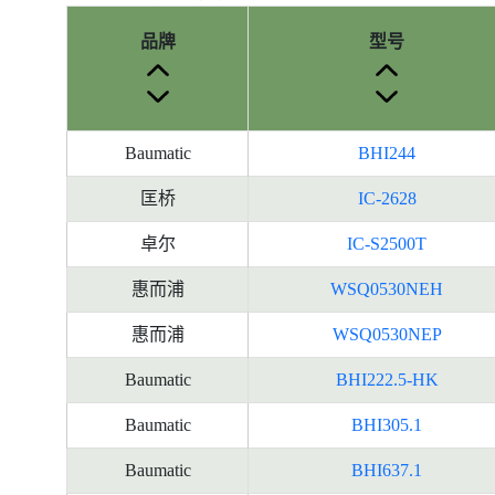
品牌
型号
Baumatic
BHI244
匡桥
IC-2628
卓尔
IC-S2500T
惠而浦
WSQ0530NEH
惠而浦
WSQ0530NEP
Baumatic
BHI222.5-HK
Baumatic
BHI305.1
Baumatic
BHI637.1