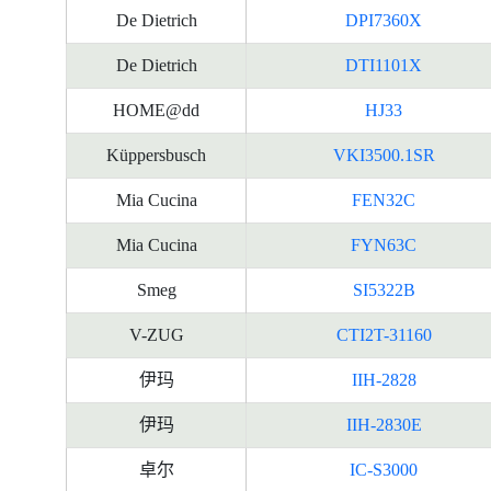
De Dietrich
DPI7360X
De Dietrich
DTI1101X
HOME@dd
HJ33
Küppersbusch
VKI3500.1SR
Mia Cucina
FEN32C
Mia Cucina
FYN63C
Smeg
SI5322B
V-ZUG
CTI2T-31160
伊玛
IIH-2828
伊玛
IIH-2830E
卓尔
IC-S3000