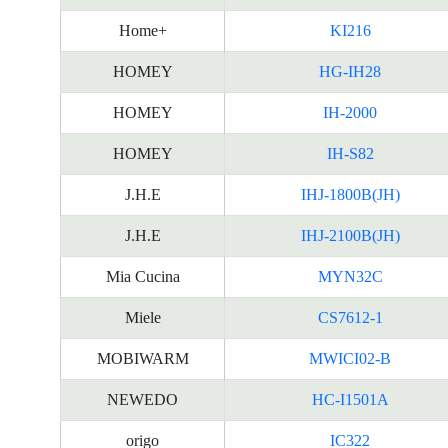
Home+
KI216
HOMEY
HG-IH28
HOMEY
IH-2000
HOMEY
IH-S82
J.H.E
IHJ-1800B(JH)
J.H.E
IHJ-2100B(JH)
Mia Cucina
MYN32C
Miele
CS7612-1
MOBIWARM
MWICI02-B
NEWEDO
HC-I1501A
origo
IC322