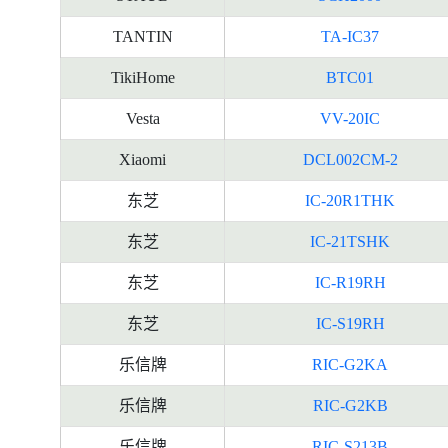
TANTIN
TA-IC37
TikiHome
BTC01
Vesta
VV-20IC
Xiaomi
DCL002CM-2
东芝
IC-20R1THK
东芝
IC-21TSHK
东芝
IC-R19RH
东芝
IC-S19RH
乐信牌
RIC-G2KA
乐信牌
RIC-G2KB
乐信牌
RIC-S213B