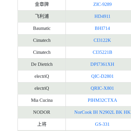
金章牌
ZIC-9289
飞利浦
HD4911
Baumatic
BHI714
Cimatech
CI3122K
Cimatech
CI35221B
De Dietrich
DPI7361XH
electriQ
QIC-D2801
electriQ
QRIC-X801
Mia Cucina
PIHM32CTXA
NODOR
NorCook IH N2902L BK HK
上将
GS-331