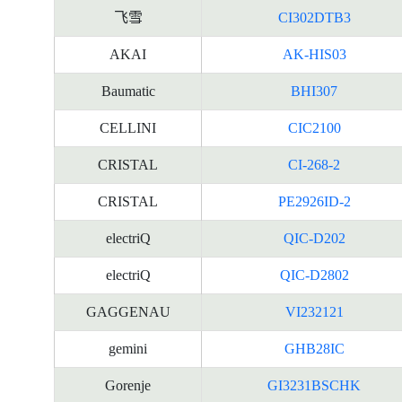
飞雪
CI302DTB3
AKAI
AK-HIS03
Baumatic
BHI307
CELLINI
CIC2100
CRISTAL
CI-268-2
CRISTAL
PE2926ID-2
electriQ
QIC-D202
electriQ
QIC-D2802
GAGGENAU
VI232121
gemini
GHB28IC
Gorenje
GI3231BSCHK