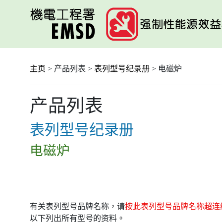
跳
至
主
要
内
容
主页
> 产品列表 >
表列型号纪录册
> 电磁炉
产品列表
表列型号纪录册
电磁炉
有关表列型号品牌名称，请
按此表列型号品牌名称超连
以下列出所有型号的资料。