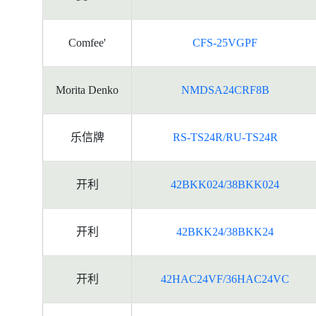
Comfee'
CFS-25VGPF
Morita Denko
NMDSA24CRF8B
乐信牌
RS-TS24R/RU-TS24R
开利
42BKK024/38BKK024
开利
42BKK24/38BKK24
开利
42HAC24VF/36HAC24VC