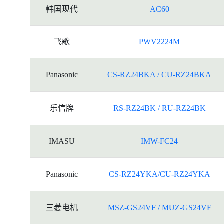
韩国现代
AC60
飞歌
PWV2224M
Panasonic
CS-RZ24BKA / CU-RZ24BKA
乐信牌
RS-RZ24BK / RU-RZ24BK
IMASU
IMW-FC24
Panasonic
CS-RZ24YKA/CU-RZ24YKA
三菱电机
MSZ-GS24VF / MUZ-GS24VF