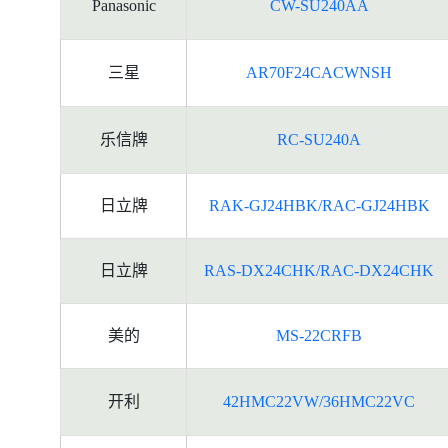
Panasonic
CW-SU240AA
三星
AR70F24CACWNSH
乐信牌
RC-SU240A
日立牌
RAK-GJ24HBK/RAC-GJ24HBK
日立牌
RAS-DX24CHK/RAC-DX24CHK
美的
MS-22CRFB
开利
42HMC22VW/36HMC22VC