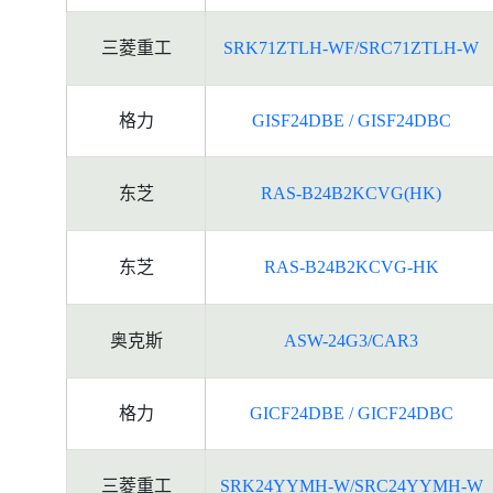
三菱重工
SRK71ZTLH-WF/SRC71ZTLH-W
格力
GISF24DBE / GISF24DBC
东芝
RAS-B24B2KCVG(HK)
东芝
RAS-B24B2KCVG-HK
奥克斯
ASW-24G3/CAR3
格力
GICF24DBE / GICF24DBC
三菱重工
SRK24YYMH-W/SRC24YYMH-W