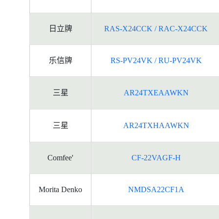
日立牌
RAS-X24CCK / RAC-X24CCK
乐信牌
RS-PV24VK / RU-PV24VK
三星
AR24TXEAAWKN
三星
AR24TXHAAWKN
Comfee'
CF-22VAGF-H
Morita Denko
NMDSA22CF1A