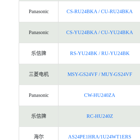
Panasonic
CS-RU24BKA / CU-RU24BKA
Panasonic
CS-YU24BKA / CU-YU24BKA
乐信牌
RS-YU24BK / RU-YU24BK
三菱电机
MSY-GS24VF / MUY-GS24VF
Panasonic
CW-HU240ZA
乐信牌
RC-HU240Z
海尔
AS24PE1HRA/1U24WT1ERS