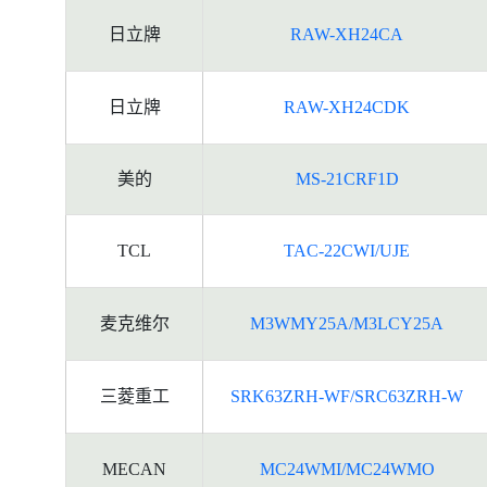
日立牌
RAW-XH24CA
日立牌
RAW-XH24CDK
美的
MS-21CRF1D
TCL
TAC-22CWI/UJE
麦克维尔
M3WMY25A/M3LCY25A
三菱重工
SRK63ZRH-WF/SRC63ZRH-W
MECAN
MC24WMI/MC24WMO