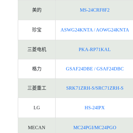
美的
MS-24CRF8F2
珍宝
ASWG24KNTA / AOWG24KNTA
三菱电机
PKA-RP71KAL
格力
GSAF24DBE / GSAF24DBC
三菱重工
SRK71ZRH-S/SRC71ZRH-S
LG
HS-24IPX
MECAN
MC24PGI/MC24PGO