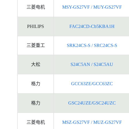
三菱电机
MSY-GS27VF / MUY-GS27VF
PHILIPS
FAC24CD-Cb5KBA1H
三菱重工
SRK24CS-S / SRC24CS-S
大松
S24C5AN / S24C5AU
格力
GCC63ZE/GCC63ZC
格力
GSC24UZE/GSC24UZC
三菱电机
MSZ-GS27VF / MUZ-GS27VF