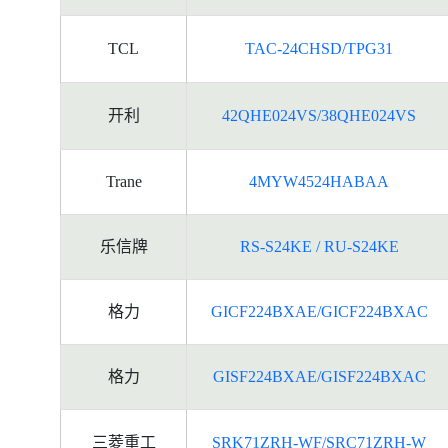
TCL
TAC-24CHSD/TPG31
开利
42QHE024VS/38QHE024VS
Trane
4MYW4524HABAA
乐信牌
RS-S24KE / RU-S24KE
格力
GICF224BXAE/GICF224BXAC
格力
GISF224BXAE/GISF224BXAC
三菱重工
SRK71ZRH-WF/SRC71ZRH-W