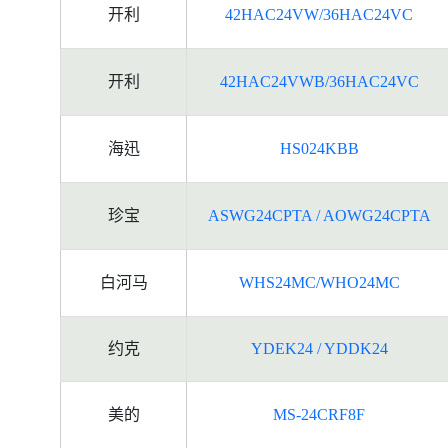
开利
42HAC24VW/36HAC24VC
开利
42HAC24VWB/36HAC24VC
海迅
HS024KBB
珍宝
ASWG24CPTA / AOWG24CPTA
白河马
WHS24MC/WHO24MC
约克
YDEK24 / YDDK24
美的
MS-24CRF8F