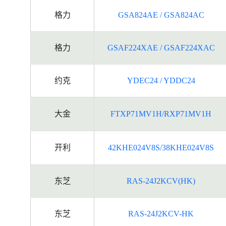
格力
GSA824AE / GSA824AC
格力
GSAF224XAE / GSAF224XAC
约克
YDEC24 / YDDC24
大金
FTXP71MV1H/RXP71MV1H
开利
42KHE024V8S/38KHE024V8S
东芝
RAS-24J2KCV(HK)
东芝
RAS-24J2KCV-HK