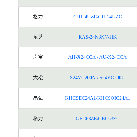
格力
GIH24UZE/GIH24UZC
东芝
RAS-24N3KV-HK
声宝
AH-X24CCA / AU-X24CCA
大松
S24VC200N / S24VC200U
晶弘
KHCSIIC24A1/KHCSOIC24A1
格力
GEC63ZE/GEC63ZC