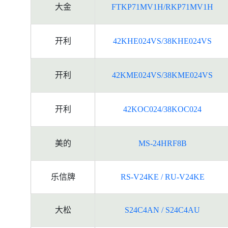
大金
FTKP71MV1H/RKP71MV1H
开利
42KHE024VS/38KHE024VS
开利
42KME024VS/38KME024VS
开利
42KOC024/38KOC024
美的
MS-24HRF8B
乐信牌
RS-V24KE / RU-V24KE
大松
S24C4AN / S24C4AU