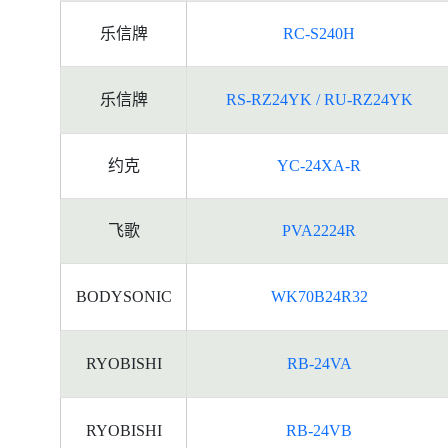
乐信牌
RC-S240H
乐信牌
RS-RZ24YK / RU-RZ24YK
约克
YC-24XA-R
飞歌
PVA2224R
BODYSONIC
WK70B24R32
RYOBISHI
RB-24VA
RYOBISHI
RB-24VB