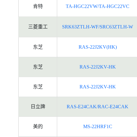
肯特
TA-HGC22VW/TA-HGC22VC
三菱重工
SRK63ZTLH-WF/SRC63ZTLH-W
东芝
RAS-22J2KV(HK)
东芝
RAS-22J2KV-HK
东芝
RAS-22J2KV-HK
日立牌
RAS-E24CAK/RAC-E24CAK
美的
MS-22HRF1C