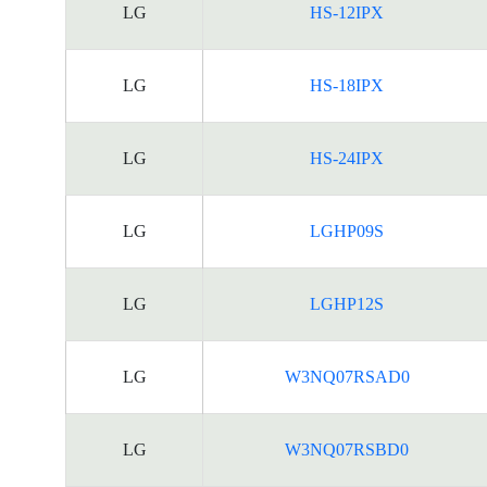
LG
HS-12IPX
的
能
源
LG
HS-18IPX
标
签
资
LG
HS-24IPX
料
LG
LGHP09S
LG
LGHP12S
LG
W3NQ07RSAD0
LG
W3NQ07RSBD0