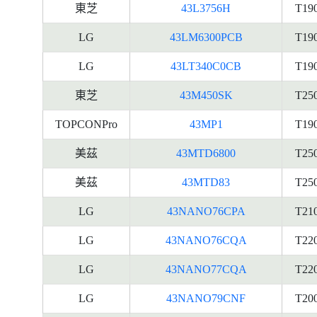
東芝
43L3756H
T19
LG
43LM6300PCB
T19
LG
43LT340C0CB
T19
東芝
43M450SK
T25
TOPCONPro
43MP1
T19
美茲
43MTD6800
T25
美茲
43MTD83
T25
LG
43NANO76CPA
T21
LG
43NANO76CQA
T22
LG
43NANO77CQA
T22
LG
43NANO79CNF
T20