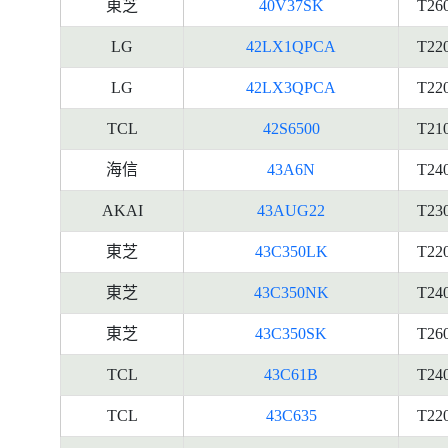
東芝
40V37SK
T26
LG
42LX1QPCA
T22
LG
42LX3QPCA
T22
TCL
42S6500
T21
海信
43A6N
T24
AKAI
43AUG22
T23
東芝
43C350LK
T22
東芝
43C350NK
T24
東芝
43C350SK
T26
TCL
43C61B
T24
TCL
43C635
T22