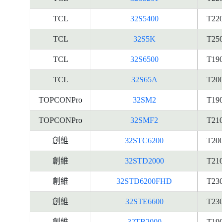
TCL
32S5400
T22
TCL
32S5K
T25
TCL
32S6500
T19
TCL
32S65A
T20
TOPCONPro
32SM2
T19
TOPCONPro
32SMF2
T21
創維
32STC6200
T20
創維
32STD2000
T21
創維
32STD6200FHD
T23
創維
32STE6600
T23
創維
32TB2000
T19