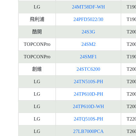
LG
24MT58DF-WH
T19
飛利浦
24PFD5022/30
T19
酷開
24S3G
T20
TOPCONPro
24SM2
T20
TOPCONPro
24SMF1
T19
創維
24STC6200
T20
LG
24TN510S-PH
T20
LG
24TP610D-PH
T20
LG
24TP610D-WH
T20
LG
24TQ510S-PH
T22
LG
27LB7000PCA
T26