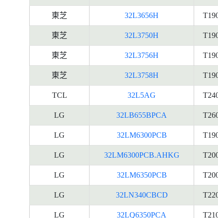
東芝
32L3656H
T19
東芝
32L3750H
T19
東芝
32L3756H
T19
東芝
32L3758H
T19
TCL
32L5AG
T24
LG
32LB655BPCA
T26
LG
32LM6300PCB
T19
LG
32LM6300PCB.AHKG
T20
LG
32LM6350PCB
T20
LG
32LN340CBCD
T22
LG
32LQ6350PCA
T21