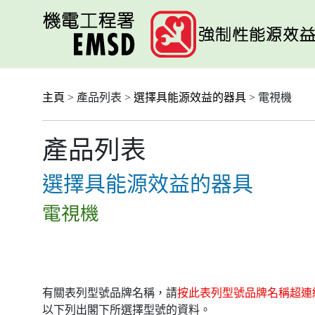
跳
至
主
要
內
容
主頁
> 產品列表 >
選擇具能源效益的器具
> 電視機
產品列表
選擇具能源效益的器具
電視機
有關表列型號品牌名稱，請
按此表列型號品牌名稱超連
以下列出閣下所選擇型號的資料。