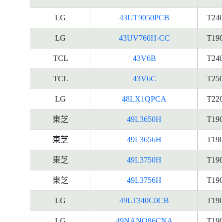
LG
43UT9050PCB
T24
LG
43UV760H-CC
T19
TCL
43V6B
T24
TCL
43V6C
T25
LG
48LX1QPCA
T22
東芝
49L3650H
T19
東芝
49L3656H
T19
東芝
49L3750H
T19
東芝
49L3756H
T19
LG
49LT340C0CB
T19
LG
49NANO86CNA
T19