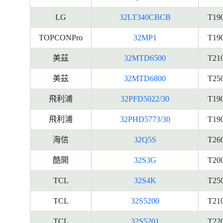
LG
32LT340CBCB
T19
TOPCONPro
32MP1
T19
美茲
32MTD6500
T21
美茲
32MTD6800
T25
飛利浦
32PFD5022/30
T19
飛利浦
32PHD5773/30
T19
海信
32Q5S
T26
酷開
32S3G
T20
TCL
32S4K
T25
TCL
32S5200
T21
TCL
32S5201
T22