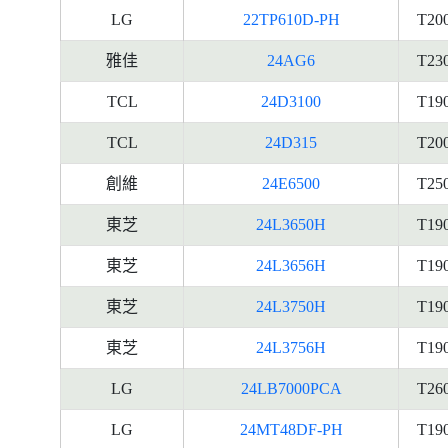
LG
22TP610D-PH
T20
雅佳
24AG6
T23
TCL
24D3100
T19
TCL
24D315
T20
創維
24E6500
T25
東芝
24L3650H
T19
東芝
24L3656H
T19
東芝
24L3750H
T19
東芝
24L3756H
T19
LG
24LB7000PCA
T26
LG
24MT48DF-PH
T19