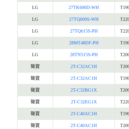
LG
27TK600D-WH
T19
LG
27TQ600S-WH
T22
LG
27TQ615S-PH
T22
LG
28MT48DF-PH
T19
LG
28TN515S-PH
T20
聲寶
2T-C32AC1H
T20
聲寶
2T-C32AC1H
T19
聲寶
2T-C32BG1X
T20
聲寶
2T-C32EG1X
T22
聲寶
2T-C40AC1H
T19
聲寶
2T-C40AC1H
T20