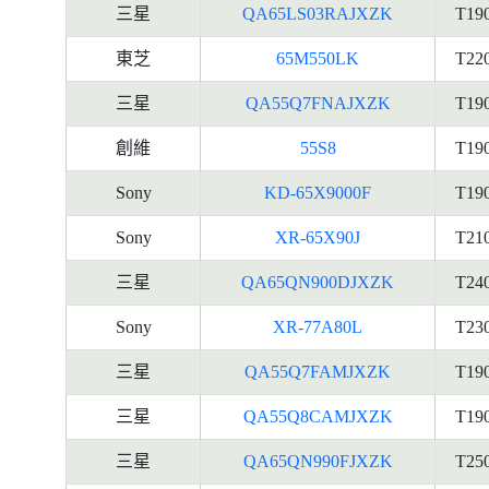
三星
QA65LS03RAJXZK
T19
東芝
65M550LK
T22
三星
QA55Q7FNAJXZK
T19
創維
55S8
T19
Sony
KD-65X9000F
T19
Sony
XR-65X90J
T21
三星
QA65QN900DJXZK
T24
Sony
XR-77A80L
T23
三星
QA55Q7FAMJXZK
T19
三星
QA55Q8CAMJXZK
T19
三星
QA65QN990FJXZK
T25