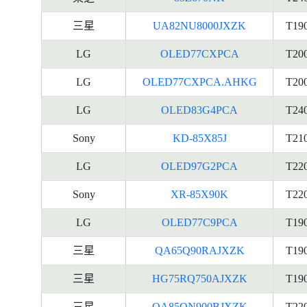
三星
UA82NU8000JXZK
T19
LG
OLED77CXPCA
T20
LG
OLED77CXPCA.AHKG
T20
LG
OLED83G4PCA
T24
Sony
KD-85X85J
T21
LG
OLED97G2PCA
T22
Sony
XR-85X90K
T22
LG
OLED77C9PCA
T19
三星
QA65Q90RAJXZK
T19
三星
HG75RQ750AJXZK
T19
三星
QA85QN900BJXZK
T22