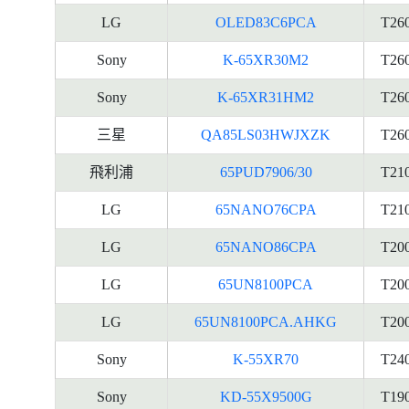
LG
OLED83C6PCA
T26
Sony
K-65XR30M2
T26
Sony
K-65XR31HM2
T26
三星
QA85LS03HWJXZK
T26
飛利浦
65PUD7906/30
T21
LG
65NANO76CPA
T21
LG
65NANO86CPA
T20
LG
65UN8100PCA
T20
LG
65UN8100PCA.AHKG
T20
Sony
K-55XR70
T24
Sony
KD-55X9500G
T19