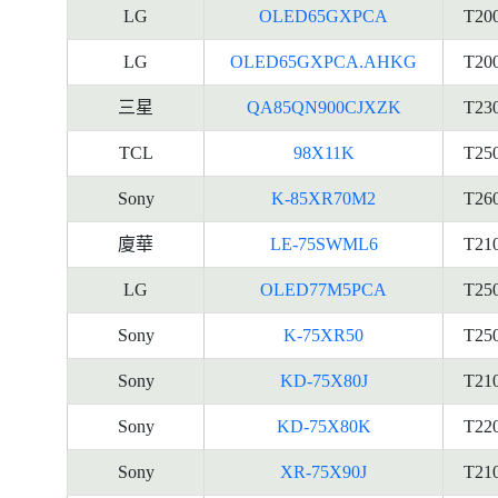
LG
OLED65GXPCA
T20
LG
OLED65GXPCA.AHKG
T20
三星
QA85QN900CJXZK
T23
TCL
98X11K
T25
Sony
K-85XR70M2
T26
廈華
LE-75SWML6
T21
LG
OLED77M5PCA
T25
Sony
K-75XR50
T25
Sony
KD-75X80J
T21
Sony
KD-75X80K
T22
Sony
XR-75X90J
T21