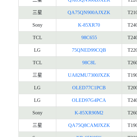
三星
QA75QN900AJXZK
T21
Sony
K-85XR70
T24
TCL
98C655
T24
LG
75QNED99CQB
T22
TCL
98C8L
T26
三星
UA82MU7300JXZK
T19
LG
OLED77C1PCB
T20
LG
OLED97G4PCA
T24
Sony
K-85XR90M2
T26
三星
QA75Q8CAMJXZK
T19