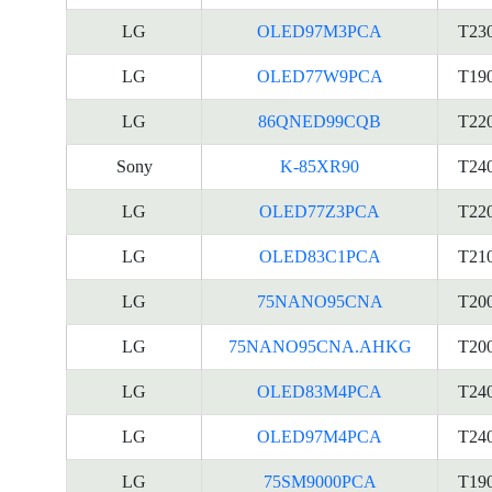
LG
OLED97M3PCA
T23
LG
OLED77W9PCA
T19
LG
86QNED99CQB
T22
Sony
K-85XR90
T24
LG
OLED77Z3PCA
T22
LG
OLED83C1PCA
T21
LG
75NANO95CNA
T20
LG
75NANO95CNA.AHKG
T20
LG
OLED83M4PCA
T24
LG
OLED97M4PCA
T24
LG
75SM9000PCA
T19