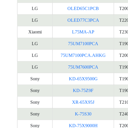
LG
OLED65C1PCB
T20
LG
OLED77C3PCA
T22
Xiaomi
L75MA-AP
T23
LG
75UM7100PCA
T19
LG
75UM7100PCA.AHKG
T20
LG
75UM7600PCA
T19
Sony
KD-65X9500G
T19
Sony
KD-75Z9F
T19
Sony
XR-65X95J
T21
Sony
K-75S30
T24
Sony
KD-75X9000H
T20