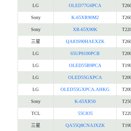
LG
OLED77G6PCA
T26
Sony
K-65XR90M2
T26
Sony
XR-65X90K
T22
三星
QA83S90HAEXZK
T26
LG
65UP8100PCB
T20
LG
OLED55B9PCA
T19
LG
OLED55GXPCA
T20
LG
OLED55GXPCA.AHKG
T20
Sony
K-65XR50
T25
TCL
55C835
T22
三星
QA55Q8CNAJXZK
T19