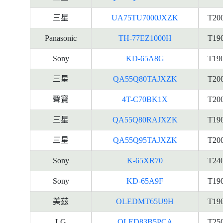
三星
UA75TU7000JXZK
T20
Panasonic
TH-77EZ1000H
T19
Sony
KD-65A8G
T19
三星
QA55Q80TAJXZK
T20
聲寶
4T-C70BK1X
T20
三星
QA55Q80RAJXZK
T19
三星
QA55Q95TAJXZK
T20
Sony
K-65XR70
T24
Sony
KD-65A9F
T19
美茲
OLEDMT65U9H
T19
LG
OLED83B5PCA
T25