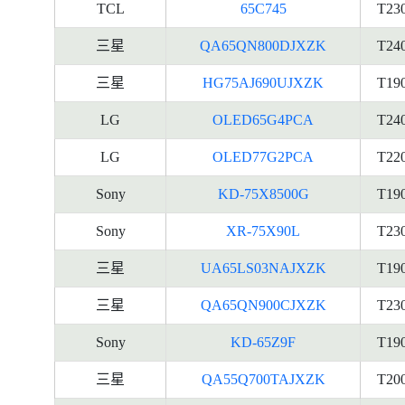
TCL
65C745
T23
三星
QA65QN800DJXZK
T24
三星
HG75AJ690UJXZK
T19
LG
OLED65G4PCA
T24
LG
OLED77G2PCA
T22
Sony
KD-75X8500G
T19
Sony
XR-75X90L
T23
三星
UA65LS03NAJXZK
T19
三星
QA65QN900CJXZK
T23
Sony
KD-65Z9F
T19
三星
QA55Q700TAJXZK
T20