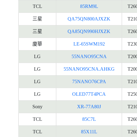
TCL
85RM9L
T26
三星
QA75QN800AJXZK
T21
三星
QA85QN990HJXZK
T26
廈華
LE-65SWM192
T23
LG
55NANO95CNA
T20
LG
55NANO95CNA.AHKG
T20
LG
75NANO76CPA
T21
LG
OLED77T4PCA
T25
Sony
XR-77A80J
T21
TCL
85C7L
T26
TCL
85X11L
T26