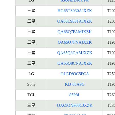
LG
65QNED91CPA
T21
三星
HG65TS030AJXZK
T20
三星
QA65LS03TAJXZK
T20
三星
QA65Q7FAMJXZK
T19
三星
QA65Q7FNAJXZK
T19
三星
QA65Q8CAMJXZK
T19
三星
QA65Q8CNAJXZK
T19
LG
OLED83C5PCA
T25
Sony
KD-65A9G
T19
TCL
85P8L
T26
三星
QA65QN800CJXZK
T23