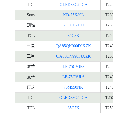
LG
OLED83C2PCA
T22
Sony
KD-75X80L
T23
創維
75SUD7100
T23
TCL
85C8K
T25
三星
QA85QN900DJXZK
T24
三星
QA85QN990FJXZK
T25
廈華
LE-75CVJF8
T24
廈華
LE-75CVJL6
T24
東芝
75M550NK
T24
LG
OLED83G5PCA
T25
TCL
85C7K
T25