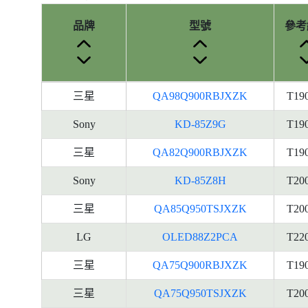
品牌
型號
參考
產
三星
QA98Q900RBJXZK
T19
品
型
Sony
KD-85Z9G
T19
號
三星
QA82Q900RBJXZK
T19
的
能
Sony
KD-85Z8H
T20
源
標
三星
QA85Q950TSJXZK
T20
籤
LG
OLED88Z2PCA
T22
資
料
三星
QA75Q900RBJXZK
T19
三星
QA75Q950TSJXZK
T20