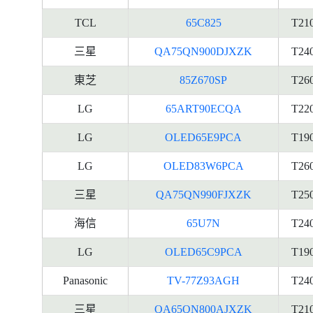
TCL
65C825
T21
三星
QA75QN900DJXZK
T24
東芝
85Z670SP
T26
LG
65ART90ECQA
T22
LG
OLED65E9PCA
T19
LG
OLED83W6PCA
T26
三星
QA75QN990FJXZK
T25
海信
65U7N
T24
LG
OLED65C9PCA
T19
Panasonic
TV-77Z93AGH
T24
三星
QA65QN800AJXZK
T21