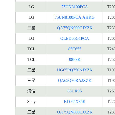
LG
75UN8100PCA
T20
LG
75UN8100PCA.AHKG
T20
三星
QA75QN900CJXZK
T23
LG
OLED65G1PCA
T20
TCL
85C655
T24
TCL
98P8K
T25
三星
HG65RQ750AJXZK
T19
三星
QA65Q70RAJXZK
T19
海信
85UR9S
T26
Sony
KD-65X85K
T22
三星
QA75QN800CJXZK
T23