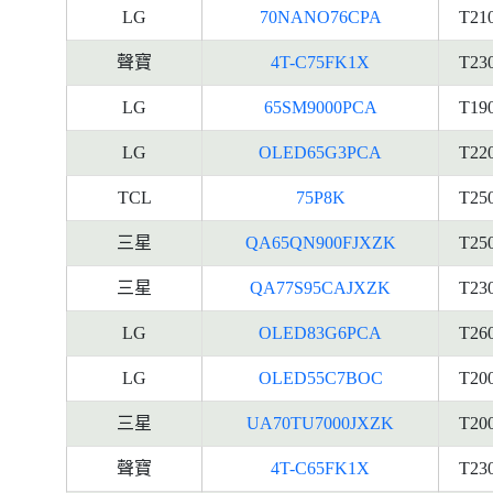
LG
70NANO76CPA
T21
聲寶
4T-C75FK1X
T23
LG
65SM9000PCA
T19
LG
OLED65G3PCA
T22
TCL
75P8K
T25
三星
QA65QN900FJXZK
T25
三星
QA77S95CAJXZK
T23
LG
OLED83G6PCA
T26
LG
OLED55C7BOC
T20
三星
UA70TU7000JXZK
T20
聲寶
4T-C65FK1X
T23