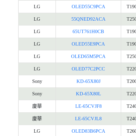
LG
OLED55C9PCA
T19
LG
55QNED92ACA
T25
LG
65UT761H0CB
T19
LG
OLED55E9PCA
T19
LG
OLED65M5PCA
T25
LG
OLED77C2PCC
T22
Sony
KD-65X80J
T20
Sony
KD-65X80L
T22
廈華
LE-65CVJF8
T24
廈華
LE-65CVJL8
T24
LG
OLED83B6PCA
T26