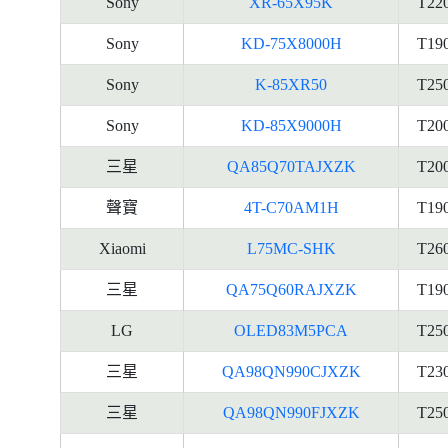
Sony
XR-65X95K
T22
Sony
KD-75X8000H
T19
Sony
K-85XR50
T25
Sony
KD-85X9000H
T20
三星
QA85Q70TAJXZK
T20
聲寶
4T-C70AM1H
T19
Xiaomi
L75MC-SHK
T26
三星
QA75Q60RAJXZK
T19
LG
OLED83M5PCA
T25
三星
QA98QN990CJXZK
T23
三星
QA98QN990FJXZK
T25