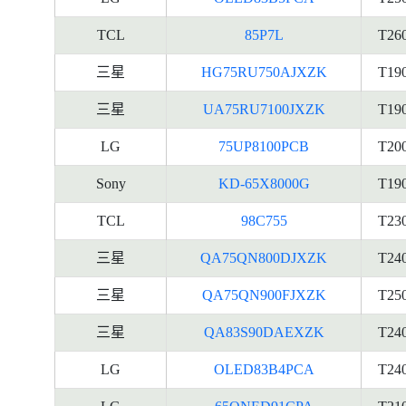
TCL
85P7L
T26
三星
HG75RU750AJXZK
T19
三星
UA75RU7100JXZK
T19
LG
75UP8100PCB
T20
Sony
KD-65X8000G
T19
TCL
98C755
T23
三星
QA75QN800DJXZK
T24
三星
QA75QN900FJXZK
T25
三星
QA83S90DAEXZK
T24
LG
OLED83B4PCA
T24