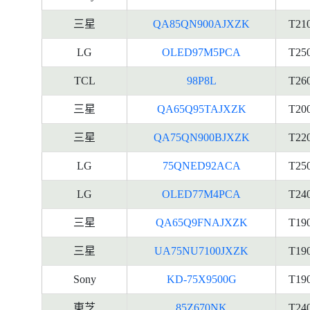
三星
QA85QN900AJXZK
T21
LG
OLED97M5PCA
T25
TCL
98P8L
T26
三星
QA65Q95TAJXZK
T20
三星
QA75QN900BJXZK
T22
LG
75QNED92ACA
T25
LG
OLED77M4PCA
T24
三星
QA65Q9FNAJXZK
T19
三星
UA75NU7100JXZK
T19
Sony
KD-75X9500G
T19
東芝
85Z670NK
T24