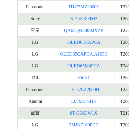
Panasonic
TH-77MZ2000H
T23
Sony
K-75XR90M2
T26
三星
QA65QN800BJXZK
T22
LG
OLED65CXPCA
T20
LG
OLED65CXPCA.AHKG
T20
LG
OLED65M4PCA
T24
TCL
85C8L
T26
Panasonic
TH-77LZ2000H
T22
Xiaomi
L65MC-SHK
T26
聲寶
8T-C60DW1X
T21
LG
75UN7100PCC
T20