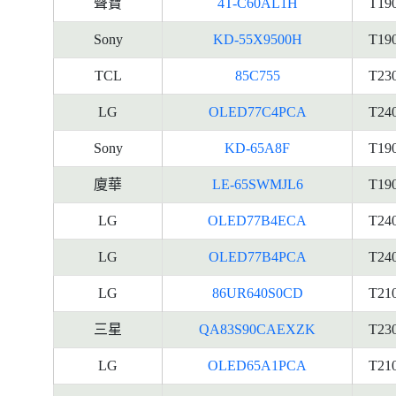
聲寶
4T-C60AL1H
T19
Sony
KD-55X9500H
T19
TCL
85C755
T23
LG
OLED77C4PCA
T24
Sony
KD-65A8F
T19
廈華
LE-65SWMJL6
T19
LG
OLED77B4ECA
T24
LG
OLED77B4PCA
T24
LG
86UR640S0CD
T21
三星
QA83S90CAEXZK
T23
LG
OLED65A1PCA
T21