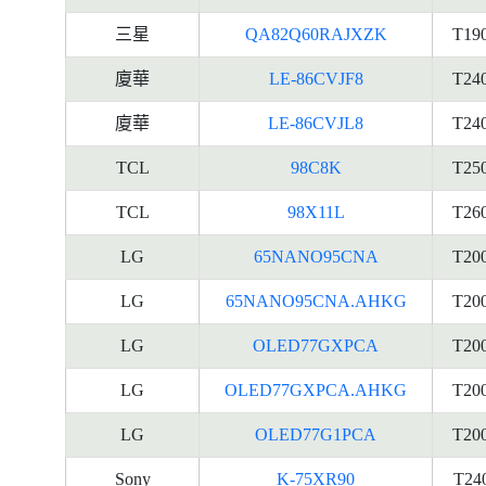
三星
QA82Q60RAJXZK
T19
廈華
LE-86CVJF8
T24
廈華
LE-86CVJL8
T24
TCL
98C8K
T25
TCL
98X11L
T26
LG
65NANO95CNA
T20
LG
65NANO95CNA.AHKG
T20
LG
OLED77GXPCA
T20
LG
OLED77GXPCA.AHKG
T20
LG
OLED77G1PCA
T20
Sony
K-75XR90
T24