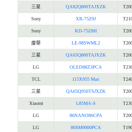
三星
QA82Q800TAJXZK
T20
Sony
XR-75Z9J
T21
Sony
KD-75Z8H
T20
廈華
LE-98SWML2
T20
三星
QA65Q800TAJXZK
T20
LG
OLED88Z3PCA
T23
TCL
115X955 Max
T24
三星
QA65Q950TSJXZK
T20
Xiaomi
L85MA-S
T23
LG
86NANO86CPA
T20
LG
86SM9000PCA
T19