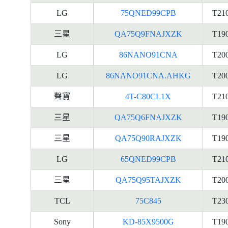
LG
75QNED99CPB
T21
三星
QA75Q9FNAJXZK
T19
LG
86NANO91CNA
T20
LG
86NANO91CNA.AHKG
T20
聲寶
4T-C80CL1X
T21
三星
QA75Q6FNAJXZK
T19
三星
QA75Q90RAJXZK
T19
LG
65QNED99CPB
T21
三星
QA75Q95TAJXZK
T20
TCL
75C845
T23
Sony
KD-85X9500G
T19