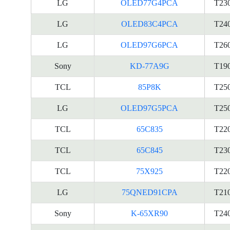
LG
OLED77G4PCA
T23
LG
OLED83C4PCA
T24
LG
OLED97G6PCA
T26
Sony
KD-77A9G
T19
TCL
85P8K
T25
LG
OLED97G5PCA
T25
TCL
65C835
T22
TCL
65C845
T23
TCL
75X925
T22
LG
75QNED91CPA
T21
Sony
K-65XR90
T24