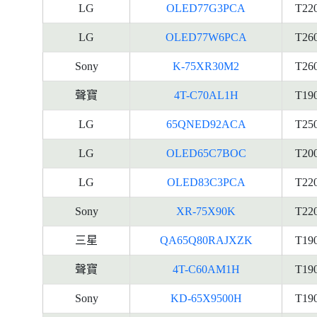
LG
OLED77G3PCA
T22
LG
OLED77W6PCA
T26
Sony
K-75XR30M2
T26
聲寶
4T-C70AL1H
T19
LG
65QNED92ACA
T25
LG
OLED65C7BOC
T20
LG
OLED83C3PCA
T22
Sony
XR-75X90K
T22
三星
QA65Q80RAJXZK
T19
聲寶
4T-C60AM1H
T19
Sony
KD-65X9500H
T19