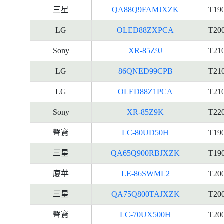
三星
QA88Q9FAMJXZK
T19
LG
OLED88ZXPCA
T20
Sony
XR-85Z9J
T21
LG
86QNED99CPB
T21
LG
OLED88Z1PCA
T21
Sony
XR-85Z9K
T22
聲寶
LC-80UD50H
T19
三星
QA65Q900RBJXZK
T19
廈華
LE-86SWML2
T20
三星
QA75Q800TAJXZK
T20
聲寶
LC-70UX500H
T20