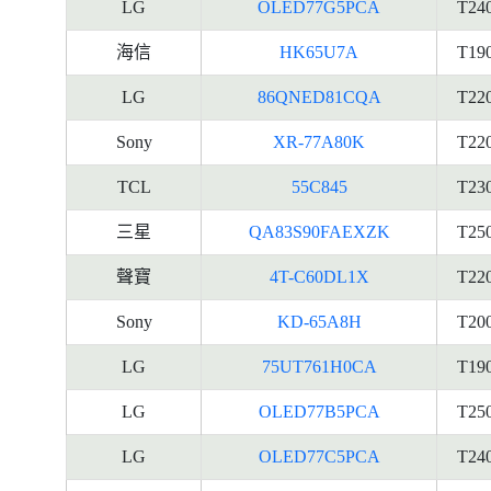
LG
OLED77G5PCA
T24
海信
HK65U7A
T19
LG
86QNED81CQA
T22
Sony
XR-77A80K
T22
TCL
55C845
T23
三星
QA83S90FAEXZK
T25
聲寶
4T-C60DL1X
T22
Sony
KD-65A8H
T20
LG
75UT761H0CA
T19
LG
OLED77B5PCA
T25
LG
OLED77C5PCA
T24