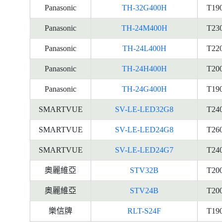
Panasonic
TH-32G400H
T19
Panasonic
TH-24M400H
T23
Panasonic
TH-24L400H
T22
Panasonic
TH-24H400H
T20
Panasonic
TH-24G400H
T19
SMARTVUE
SV-LE-LED32G8
T24
SMARTVUE
SV-LE-LED24G8
T26
SMARTVUE
SV-LE-LED24G7
T24
奧麗維亞
STV32B
T20
奧麗維亞
STV24B
T20
樂信牌
RLT-S24F
T19