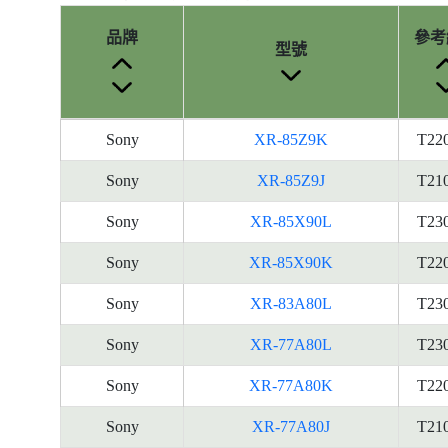
品牌
參考
型號
產
Sony
XR-85Z9K
T22
品
型
Sony
XR-85Z9J
T21
號
Sony
XR-85X90L
T23
的
能
Sony
XR-85X90K
T22
源
標
Sony
XR-83A80L
T23
籤
Sony
XR-77A80L
T23
資
料
Sony
XR-77A80K
T22
Sony
XR-77A80J
T21