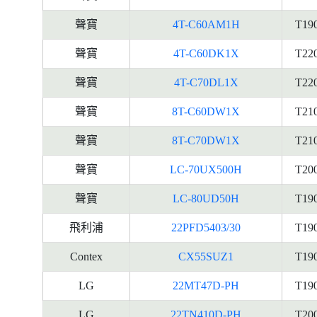
聲寶
4T-C60AM1H
T19
聲寶
4T-C60DK1X
T22
聲寶
4T-C70DL1X
T22
聲寶
8T-C60DW1X
T21
聲寶
8T-C70DW1X
T21
聲寶
LC-70UX500H
T20
聲寶
LC-80UD50H
T19
飛利浦
22PFD5403/30
T19
Contex
CX55SUZ1
T19
LG
22MT47D-PH
T19
LG
22TN410D-PH
T20