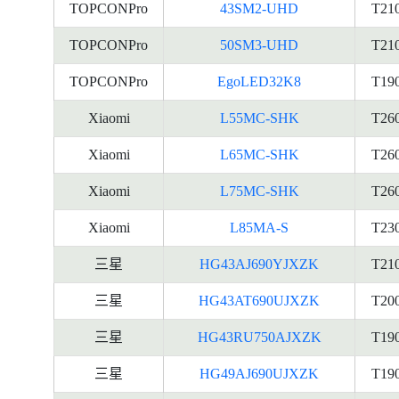
TOPCONPro
43SM2-UHD
T21
TOPCONPro
50SM3-UHD
T21
TOPCONPro
EgoLED32K8
T19
Xiaomi
L55MC-SHK
T26
Xiaomi
L65MC-SHK
T26
Xiaomi
L75MC-SHK
T26
Xiaomi
L85MA-S
T23
三星
HG43AJ690YJXZK
T21
三星
HG43AT690UJXZK
T20
三星
HG43RU750AJXZK
T19
三星
HG49AJ690UJXZK
T19