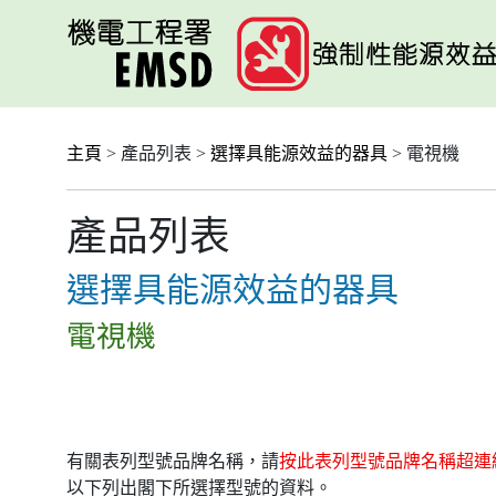
跳
至
主
要
內
容
主頁
> 產品列表 >
選擇具能源效益的器具
> 電視機
產品列表
選擇具能源效益的器具
電視機
有關表列型號品牌名稱，請
按此表列型號品牌名稱超連
以下列出閣下所選擇型號的資料。