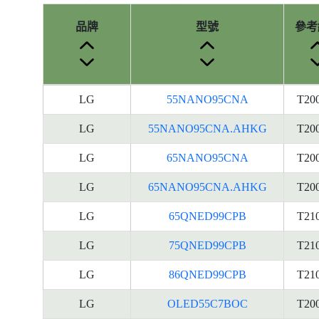
品牌
型號
參考
產
LG
55NANO95CNA
T20
品
型
LG
55NANO95CNA.AHKG
T20
號
LG
65NANO95CNA
T20
的
能
LG
65NANO95CNA.AHKG
T20
源
標
LG
65QNED99CPB
T21
籤
LG
75QNED99CPB
T21
資
料
LG
86QNED99CPB
T21
LG
OLED55C7BOC
T20