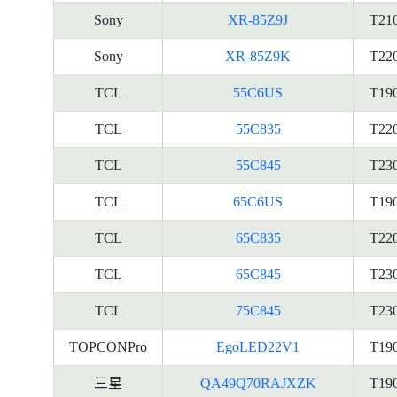
Sony
XR-85Z9J
T21
Sony
XR-85Z9K
T22
TCL
55C6US
T19
TCL
55C835
T22
TCL
55C845
T23
TCL
65C6US
T19
TCL
65C835
T22
TCL
65C845
T23
TCL
75C845
T23
TOPCONPro
EgoLED22V1
T19
三星
QA49Q70RAJXZK
T19