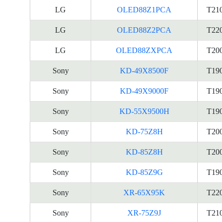
LG
OLED88Z1PCA
T21
LG
OLED88Z2PCA
T22
LG
OLED88ZXPCA
T20
Sony
KD-49X8500F
T19
Sony
KD-49X9000F
T19
Sony
KD-55X9500H
T19
Sony
KD-75Z8H
T20
Sony
KD-85Z8H
T20
Sony
KD-85Z9G
T19
Sony
XR-65X95K
T22
Sony
XR-75Z9J
T21