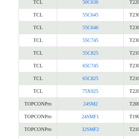
TCL
50C636
T22
TCL
55C645
T23
TCL
55C646
T23
TCL
55C745
T23
TCL
55C825
T21
TCL
65C745
T23
TCL
65C825
T21
TCL
75X925
T22
TOPCONPro
24SM2
T20
TOPCONPro
24SMF1
T19
TOPCONPro
32SMF2
T21